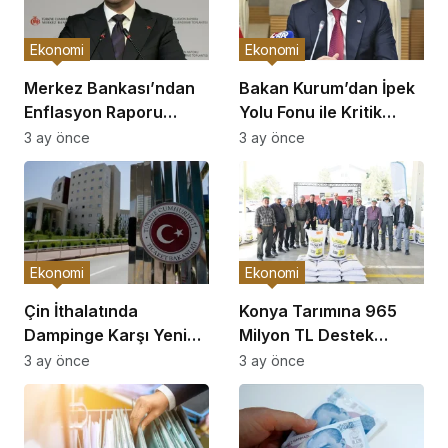
Ekonomi
Ekonomi
Merkez Bankası’ndan
Bakan Kurum’dan İpek
Enflasyon Raporu
Yolu Fonu ile Kritik
Açıklaması
Görüşme
3 ay önce
3 ay önce
Ekonomi
Ekonomi
Çin İthalatında
Konya Tarımına 965
Dampinge Karşı Yeni
Milyon TL Destek
Önlemler!
Açıklaması
3 ay önce
3 ay önce