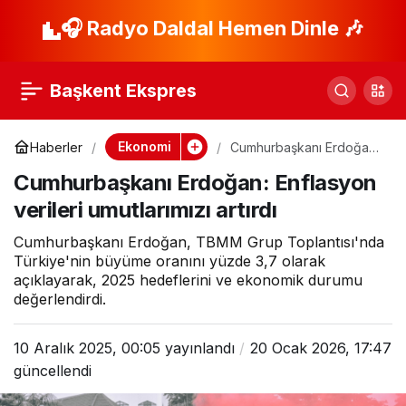
Uzmanlar
🎧 Radyo Daldal Hemen Dinle 🎶
Paylaş
değerlendirdi:
Başkent Ekspres
Kademeli
Ekonomi
Haberler
Cumhurbaşkanı Erdoğan:
Enflasyon verileri
normalleşme
Cumhurbaşkanı Erdoğan: Enflasyon
umutlarımızı artırdı
verileri umutlarımızı artırdı
enflasyonu nasıl
Cumhurbaşkanı Erdoğan, TBMM Grup Toplantısı'nda
Türkiye'nin büyüme oranını yüzde 3,7 olarak
etkiler?
açıklayarak, 2025 hedeflerini ve ekonomik durumu
değerlendirdi.
10 Aralık 2025, 00:05
yayınlandı
20 Ocak 2026, 17:47
güncellendi