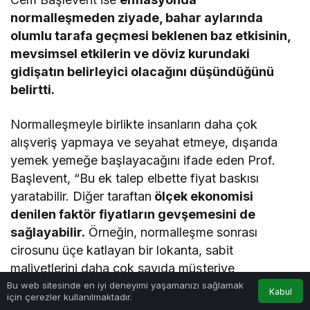
normalleşmeden ziyade, bahar aylarında
olumlu tarafa geçmesi beklenen baz etkisinin,
mevsimsel etkilerin ve döviz kurundaki
gidişatın belirleyici olacağını düşündüğünü
belirtti.
Normalleşmeyle birlikte insanların daha çok
alışveriş yapmaya ve seyahat etmeye, dışarıda
yemek yemeğe başlayacağını ifade eden Prof.
Başlevent, “Bu ek talep elbette fiyat baskısı
yaratabilir. Diğer taraftan
ölçek ekonomisi
denilen faktör fiyatların gevşemesini de
sağlayabilir.
Örneğin, normalleşme sonrası
cirosunu üçe katlayan bir lokanta, sabit
maliyetlerini daha çok sayıda müşteriye
paylaştırabileceği için, fiyatlarını artırmadan da
Bu web sitesinde en iyi deneyimi yaşamanızı sağlamak
Kabul
için çerezler kullanılmaktadır.
yola devam edebilir.” dedi.