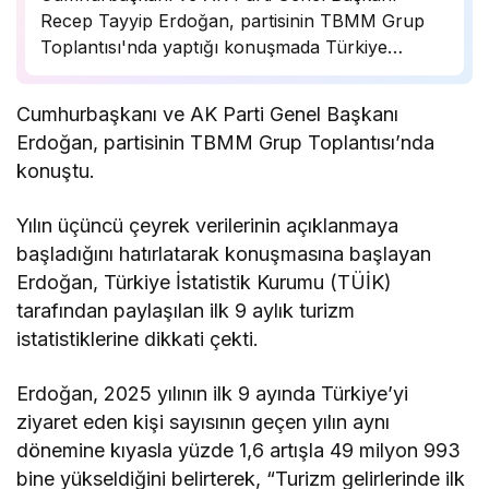
Recep Tayyip Erdoğan, partisinin TBMM Grup
Toplantısı'nda yaptığı konuşmada Türkiye
ekonomisine ilişkin güncel verileri değerlendirdi.
Erdoğan, yılın üçüncü çeyrek verilerinin
Cumhurbaşkanı ve AK Parti Genel Başkanı
açıklanmaya başladığını belirterek, Türkiye
Erdoğan, partisinin TBMM Grup Toplantısı’nda
İstatistik Kurumu (TÜİK) tarafından paylaşılan ilk
konuştu.
9 aylık…
Yılın üçüncü çeyrek verilerinin açıklanmaya
başladığını hatırlatarak konuşmasına başlayan
Erdoğan, Türkiye İstatistik Kurumu (TÜİK)
tarafından paylaşılan ilk 9 aylık turizm
istatistiklerine dikkati çekti.
Erdoğan, 2025 yılının ilk 9 ayında Türkiye’yi
ziyaret eden kişi sayısının geçen yılın aynı
dönemine kıyasla yüzde 1,6 artışla 49 milyon 993
bine yükseldiğini belirterek, “Turizm gelirlerinde ilk