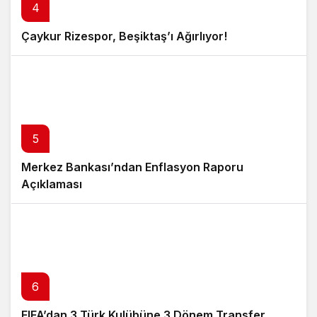
4
Çaykur Rizespor, Beşiktaş’ı Ağırlıyor!
5
Merkez Bankası’ndan Enflasyon Raporu
Açıklaması
6
FIFA’dan 3 Türk Kulübüne 3 Dönem Transfer