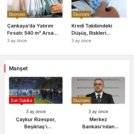
Ekonomi
Ekonomi
Çankaya’da Yatırım
Kredi Takibindeki
Fırsatı: 540 m² Arsa
Düşüş, Riskleri
Satışı
Artırıyor!
3 ay önce
3 ay önce
Manşet
Gündem
Son Dakika
3 ay önce
3 ay önce
Yunanistan’da
Çaykur Rizespor,
Zeybek Tartışması
Beşiktaş’ı
Alevlendi!
Ağırlıyor!