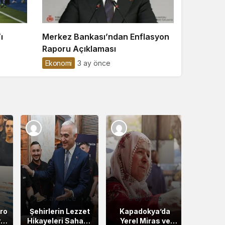
ı
Merkez Bankası’ndan Enflasyon
Raporu Açıklaması
Ekonomi
3 ay önce
3 ay önce
3 ay önce
ro
Şehirlerin Lezzet
Kapadokya’da
la
Hikayeleri Sahada
Yerel Miras ve