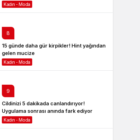
Kadın - Moda
6 ay önce
8
15 günde daha gür kirpikler! Hint yağından
gelen mucize
Kadın - Moda
6 ay önce
9
Cildinizi 5 dakikada canlandırıyor!
Uygulama sonrası anında fark ediyor
Kadın - Moda
6 ay önce