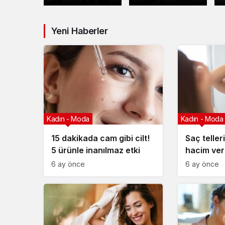
nme!
Dolu Geçiyor!
Başladı!
Yeni Haberler
Kadın - Moda
Kadın - Moda
15 dakikada cam gibi cilt!
Saç teller
5 ürünle inanılmaz etki
hacim ver
maskeyi 
6 ay önce
6 ay önce
kolaymış