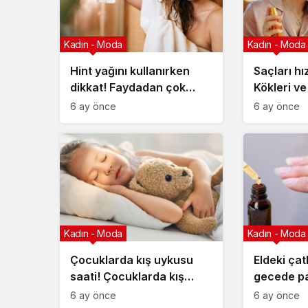
Kadın - Moda
Kadın - Moda
Hint yağını kullanırken
Saçları hı
dikkat! Faydadan çok
Kökleri ve
zarar verebilir
temizleye
6 ay önce
6 ay önce
Kadın - Moda
Kadın - Moda
Çocuklarda kış uykusu
Eldeki çatl
saati! Çocuklarda kış
gecede pa
uykusu düzeninde saatler
yapıyor! C
6 ay önce
6 ay önce