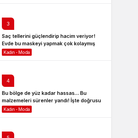
3
Saç tellerini güçlendirip hacim veriyor!
Evde bu maskeyi yapmak çok kolaymış
Kadın - Moda
6 ay önce
4
Bu bölge de yüz kadar hassas… Bu
malzemeleri sürenler yandı! İşte doğrusu
Kadın - Moda
6 ay önce
5