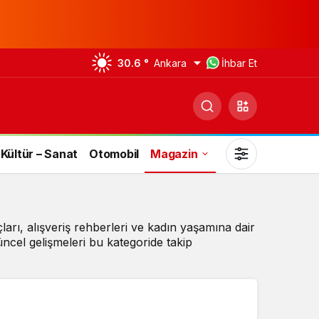
30.6 °
Ankara
İhbar Et
Kültür – Sanat
Otomobil
Magazin
çları, alışveriş rehberleri ve kadın yaşamına dair
üncel gelişmeleri bu kategoride takip
Gündüz Modu
Gündüz modunu seçin.