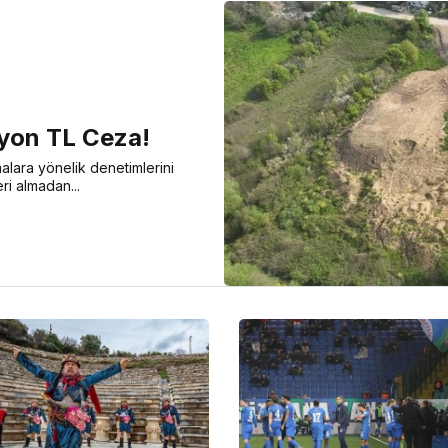
ilyon TL Ceza!
malara yönelik denetimlerini
eri almadan...