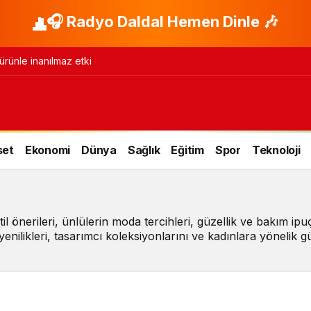
🎧 Radyo Daldal Hemen Dinle 🎶
 ürünle inanılmaz etki
set
Ekonomi
Dünya
Sağlık
Eğitim
Spor
Teknoloji
l önerileri, ünlülerin moda tercihleri, güzellik ve bakım ipu
enilikleri, tasarımcı koleksiyonlarını ve kadınlara yönelik g