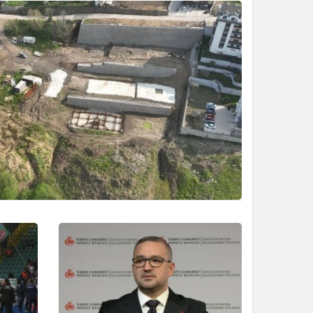
Gece Modu
Gece modunu seçin.
Sistem Modu
Sistem modunu seçin.