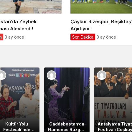
stan’da Zeybek
Çaykur Rizespor, Beşiktaş’
ması Alevlendi!
Ağırlıyor!
m
3 ay önce
Son Dakika
3 ay önce
3 ay önce
3 ay önce
3 ay önce
Kültür Yolu
Caddebostan’da
Antalya’da Tiyat
Festivali’nde
Flamenco Rüzgarı
Festivali Coşkuy