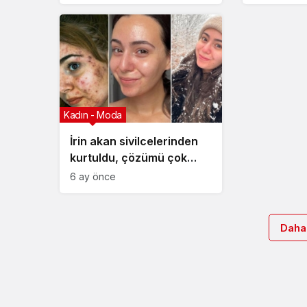
önemli
bariyer et
Kadın - Moda
İrin akan sivilcelerinden
kurtuldu, çözümü çok
basit! ‘İçeriği bu asitle
6 ay önce
dolu’
Daha