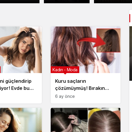
Geleneksel
Esti!
Başladı!
Sanatlar
Kadın - Moda
ini güçlendirip
Kuru saçların
iyor! Evde bu
çözümüymüş! Bırakın
yapmak çok
kirlensin: Yağlarla
6 ay önce
oluşuyor