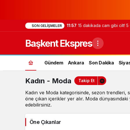
11:57
15 dakikada cam gibi cilt! 5
SON GELIŞMELER
Başkent Ekspres
Gündem
Ankara
Son Dakika
Siya
Kadın - Moda
Takip Et
Kadın ve Moda kategorisinde, sezon trendleri, sti
öne çıkan içerikler yer alır. Moda dünyasındaki y
edebilirsiniz.
Öne Çıkanlar