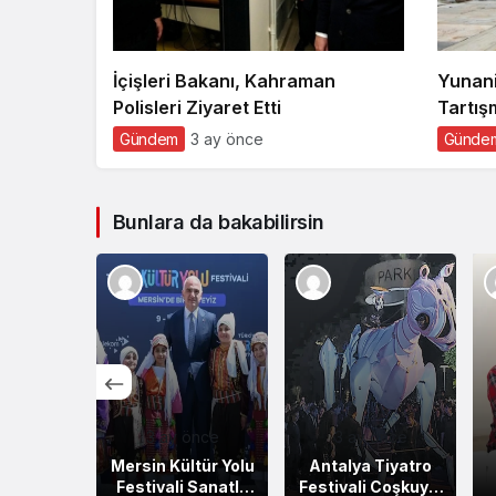
İçişleri Bakanı, Kahraman
Yunani
Polisleri Ziyaret Etti
Tartış
Gündem
3 ay önce
Günde
Bunlara da bakabilirsin
önce
3 ay önce
3 ay önce
ye Mini
Mersin Kültür Yolu
Antalya Tiyatro
e 3 Milyar
Festivali Sanatla
Festivali Coşkuyla