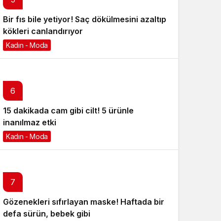
Bir fıs bile yetiyor! Saç dökülmesini azaltıp
kökleri canlandırıyor
Kadın - Moda
6 ay önce
6
15 dakikada cam gibi cilt! 5 ürünle
inanılmaz etki
Kadın - Moda
6 ay önce
7
Gözenekleri sıfırlayan maske! Haftada bir
defa sürün, bebek gibi