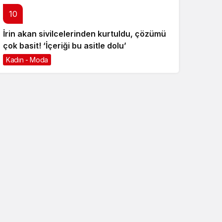
10
İrin akan sivilcelerinden kurtuldu, çözümü
çok basit! ‘İçeriği bu asitle dolu’
Kadın - Moda
6 ay önce