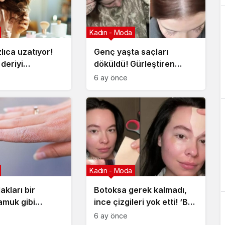
Kadın - Moda
zlıca uzatıyor!
Genç yaşta saçları
 deriyi
döküldü! Gürleştiren
n detay
taktiği buldu: ‘Yağsız
6 ay önce
kullandım’
Kadın - Moda
akları bir
Botoksa gerek kalmadı,
muk gibi
ince çizgileri yok etti! ‘Bu
ilt üzerinde
ikiliyi düzenli kullandım’
6 ay önce