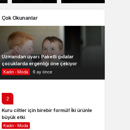
Keşfediliyor!
Yıldızlı Sofralar
Çok Okunanlar
Uzmandan uyarı: Paketli gıdalar
çocuklarda ergenliği öne çekiyor
Kadın - Moda
6 ay önce
2
Kuru ciltler için birebir formül! İki ürünle
büyük etki
Kadın - Moda
6 ay önce