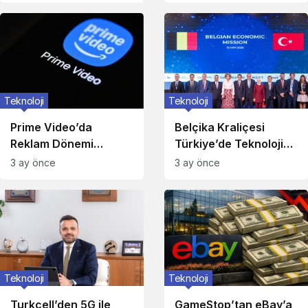
Teknoloji
Teknoloji
Prime Video’da
Belçika Kraliçesi
Reklam Dönemi
Türkiye’de Teknoloji
Başlıyor!
Ziyareti
3 ay önce
3 ay önce
Teknoloji
Teknoloji
Turkcell’den 5G ile
GameStop’tan eBay’a