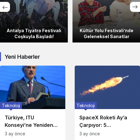
3 ay önce
3 ay önce
Antalya Tiyatro Festivali
Kültür Yolu Festivali’nde
Coşkuyla Başladı!
Geleneksel Sanatlar
Yeni Haberler
Teknoloji
Teknoloji
Türkiye, ITU
SpaceX Roketi Ay’a
Konseyi’ne Yeniden
Çarpıyor: 5
Aday!
Ağustos’ta!
3 ay önce
3 ay önce