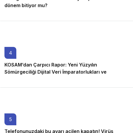
dönem bitiyor mu?
6 ay önce
4
KOSAM’dan Çarpıcı Rapor: Yeni Yüzyılın
Sömürgeciliği Dijital Veri İmparatorlukları ve
Türkiye’nin Egemenlik Stratejisi
6 ay önce
5
Telefonunuzdaki bu ayarı acilen kapatın! Virüs