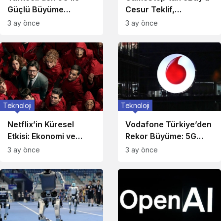
Güçlü Büyüme
Cesur Teklif,
Hamlesi!
Reddedildi!
3 ay önce
3 ay önce
Teknoloji
Teknoloji
Netflix’in Küresel
Vodafone Türkiye’den
Etkisi: Ekonomi ve
Rekor Büyüme: 5G
Kültüre Yansımalar
Hazırlıkları Devam
3 ay önce
3 ay önce
Ediyor!