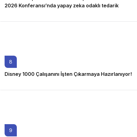
2026 Konferansı’nda yapay zeka odaklı tedarik
zinciri inovasyonlarını sergileyecek
6 ay önce
8
Disney 1000 Çalışanını İşten Çıkarmaya Hazırlanıyor!
4 ay önce
9