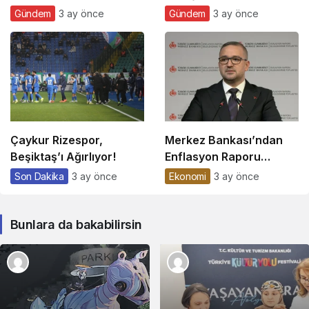
Ziyaret Etti
Gündem
3 ay önce
Gündem
3 ay önce
Çaykur Rizespor,
Merkez Bankası’ndan
Beşiktaş’ı Ağırlıyor!
Enflasyon Raporu
Açıklaması
Son Dakika
3 ay önce
Ekonomi
3 ay önce
Bunlara da bakabilirsin