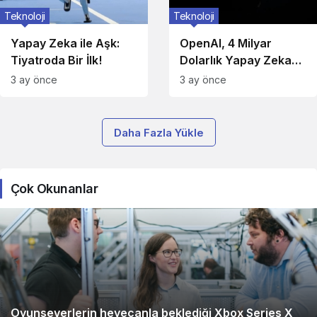
Teknoloji
Teknoloji
Yapay Zeka ile Aşk:
OpenAI, 4 Milyar
Tiyatroda Bir İlk!
Dolarlık Yapay Zeka
Atılımı!
3 ay önce
3 ay önce
Daha Fazla Yükle
Çok Okunanlar
Oyunseverlerin heyecanla beklediği Xbox Series X