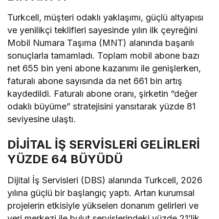
Turkcell, müşteri odaklı yaklaşımı, güçlü altyapısı
ve yenilikçi teklifleri sayesinde yılın ilk çeyreğini
Mobil Numara Taşıma (MNT) alanında başarılı
sonuçlarla tamamladı. Toplam mobil abone bazı
net 655 bin yeni abone kazanımı ile genişlerken,
faturalı abone sayısında da net 661 bin artış
kaydedildi. Faturalı abone oranı, şirketin “değer
odaklı büyüme” stratejisini yansıtarak yüzde 81
seviyesine ulaştı.
DİJİTAL İŞ SERVİSLERİ GELİRLERİ
YÜZDE 64 BÜYÜDÜ
Dijital İş Servisleri (DBS) alanında Turkcell, 2026
yılına güçlü bir başlangıç yaptı. Artan kurumsal
projelerin etkisiyle yükselen donanım gelirleri ve
veri merkezi ile bulut servislerindeki yüzde 21’lik