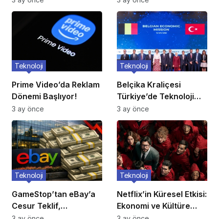
Teknoloji
Teknoloji
Prime Video’da Reklam
Belçika Kraliçesi
Dönemi Başlıyor!
Türkiye’de Teknoloji
Ziyareti
3 ay önce
3 ay önce
Teknoloji
Teknoloji
GameStop’tan eBay’a
Netflix’in Küresel Etkisi:
Cesur Teklif,
Ekonomi ve Kültüre
Reddedildi!
Yansımalar
3 ay önce
3 ay önce