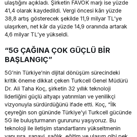
ulaştığını açıkladı. Şirketin FAVÖK marjı ise yüzde
41,4 olarak kaydedildi. Vergi öncesi kârı yüzde
38,8 artış gösterecek şekilde 11,9 milyar TL’ye
ulaşırken, net kâr da yüzde 14,9 oranında artarak
4,6 milyar TL’ye yükseldi.
“5G ÇAĞINA ÇOK GÜÇLÜ BİR
BAŞLANGIÇ”
5G’nin Türkiye’nin dijital dönüşüm sürecindeki
kritik öneme dikkat çeken Turkcell Genel Müdürü
Dr. Ali Taha Koç, şirketin 32 yıllık teknoloji
liderliğini güçlü altyapı yatırımları ve yenilikçi
vizyonuyla sürdürdüğünü ifade etti. Koç, “İlk
çeyreğin son gününde Türkiye’yi Turkcell gücünde
5G ile buluşturmanın gururunu yaşıyoruz. Bu
teknoloji ile iletişim standartlarını yükseltmenin
yanı sıra, sanayi, sağlık, eğitim ve ulaşım gibi pek