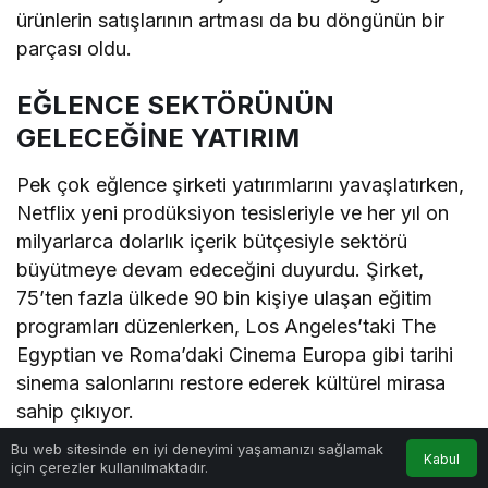
ürünlerin satışlarının artması da bu döngünün bir
parçası oldu.
EĞLENCE SEKTÖRÜNÜN
GELECEĞİNE YATIRIM
Pek çok eğlence şirketi yatırımlarını yavaşlatırken,
Netflix yeni prodüksiyon tesisleriyle ve her yıl on
milyarlarca dolarlık içerik bütçesiyle sektörü
büyütmeye devam edeceğini duyurdu. Şirket,
75’ten fazla ülkede 90 bin kişiye ulaşan eğitim
programları düzenlerken, Los Angeles’taki The
Egyptian ve Roma’daki Cinema Europa gibi tarihi
sinema salonlarını restore ederek kültürel mirasa
sahip çıkıyor.
Bu web sitesinde en iyi deneyimi yaşamanızı sağlamak
Kabul
Netflix Eş CEO’su Ted Sarandos, eğlence
için çerezler kullanılmaktadır.