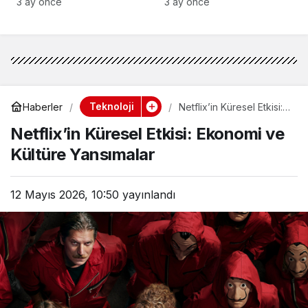
Hamlesi!
Yansımalar
3 ay önce
3 ay önce
Teknoloji
Haberler
Netflix’in Küresel Etkisi:
Ekonomi ve Kültüre
Netflix’in Küresel Etkisi: Ekonomi ve
Yansımalar
Kültüre Yansımalar
12 Mayıs 2026, 10:50
yayınlandı