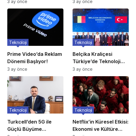
3 ay önce
3 ay önce
Teknoloji
Teknoloji
Prime Video’da Reklam
Belçika Kraliçesi
Dönemi Başlıyor!
Türkiye’de Teknoloji
Ziyareti
3 ay önce
3 ay önce
Teknoloji
Teknoloji
Turkcell’den 5G ile
Netflix’in Küresel Etkisi:
Güçlü Büyüme
Ekonomi ve Kültüre