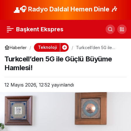
Netflix’in Küresel
🎧 Radyo Daldal Hemen Dinle 🎶
Paylaş
Etkisi: Ekonomi ve
Başkent Ekspres
Kültüre Yansımalar
Teknoloji
Haberler
Turkcell’den 5G ile
Güçlü Büyüme Hamlesi!
Turkcell’den 5G ile Güçlü Büyüme
Hamlesi!
12 Mayıs 2026, 12:52
yayınlandı