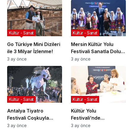
Kültür - Sanat
Kültür - Sanat
Go Türkiye Mini Dizileri
Mersin Kültür Yolu
ile 3 Milyar İzlenme!
Festivali Sanatla Dolu
Geçiyor!
3 ay önce
3 ay önce
Kültür - Sanat
Kültür - Sanat
Antalya Tiyatro
Kültür Yolu
Festivali Coşkuyla
Festivali’nde
Başladı!
Geleneksel Sanatlar
3 ay önce
3 ay önce