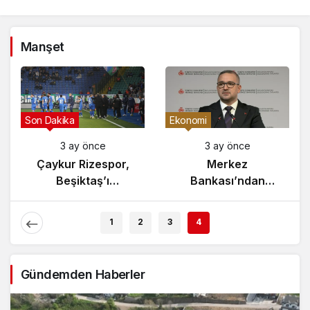
Manşet
Son Dakika
Ekonomi
3 ay önce
3 ay önce
Çaykur Rizespor,
Merkez
Beşiktaş’ı
Bankası’ndan
Ağırlıyor!
Enflasyon Raporu
Açıklaması
1
2
3
4
Gündemden Haberler