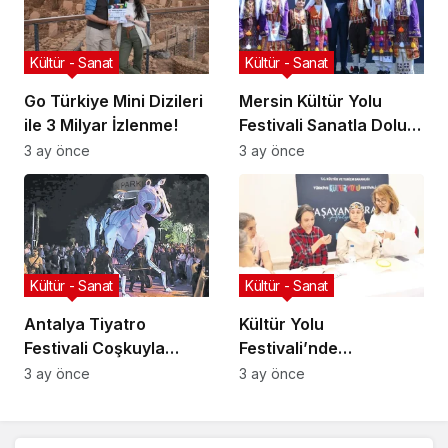
Kültür - Sanat
Kültür - Sanat
Go Türkiye Mini Dizileri
Mersin Kültür Yolu
ile 3 Milyar İzlenme!
Festivali Sanatla Dolu
Geçiyor!
3 ay önce
3 ay önce
Kültür - Sanat
Kültür - Sanat
Antalya Tiyatro
Kültür Yolu
Festivali Coşkuyla
Festivali’nde
Başladı!
Geleneksel Sanatlar
3 ay önce
3 ay önce