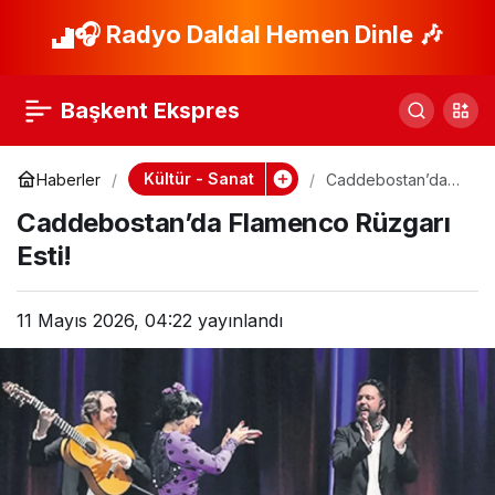
Antalya’da Tiyatro
🎧 Radyo Daldal Hemen Dinle 🎶
Paylaş
Festivali Coşkuyla
Başkent Ekspres
Başladı!
Kültür - Sanat
Haberler
Caddebostan’da
Flamenco Rüzgarı
Caddebostan’da Flamenco Rüzgarı
Esti!
Esti!
11 Mayıs 2026, 04:22
yayınlandı