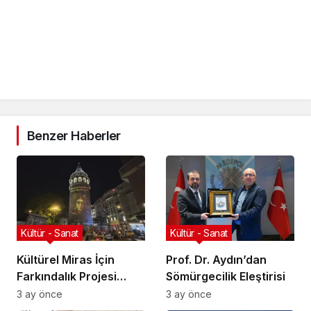
Benzer Haberler
Kültür - Sanat
Kültür - Sanat
Kültürel Miras İçin
Prof. Dr. Aydın’dan
Farkındalık Projesi
Sömürgecilik Eleştirisi
Başlıyor
3 ay önce
3 ay önce