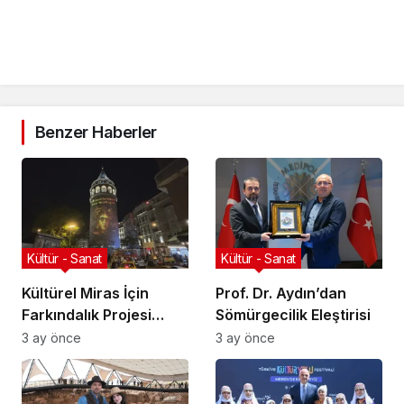
Benzer Haberler
Kültür - Sanat
Kültür - Sanat
Kültürel Miras İçin
Prof. Dr. Aydın’dan
Farkındalık Projesi
Sömürgecilik Eleştirisi
Başlıyor
3 ay önce
3 ay önce