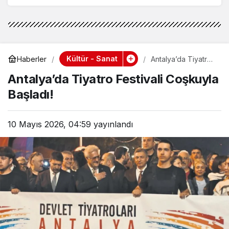
Kültür - Sanat
Haberler
Antalya’da Tiyatro
Festivali Coşkuyla
Antalya’da Tiyatro Festivali Coşkuyla
Başladı!
Başladı!
10 Mayıs 2026, 04:59
yayınlandı