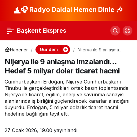
Nijerya ile 9 anlaşma
🎧 Radyo Daldal Hemen Dinle 🎶
imzalandı… Hedef 5
Başkent Ekspres
milyar dolar ticaret
Gündem
Haberler
Nijerya ile 9 anlaşma
imzalandı… Hedef 5
hacmi
Nijerya ile 9 anlaşma imzalandı…
milyar dolar ticaret hacmi
Hedef 5 milyar dolar ticaret hacmi
Cumhurbaşkanı Erdoğan, Nijerya Cumhurbaşkanı
Tinubu ile gerçekleştirdikleri ortak basın toplantısında
Nijerya ile ticaret, eğitim, enerji ve savunma sanayisi
alanlarında iş birliğini güçlendirecek kararlar alındığını
duyurdu. Erdoğan, 5 milyar dolarlık ticaret hacmi
hedefine bağlılığını teyit etti.
27 Ocak 2026, 19:00
yayınlandı