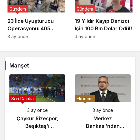
Gündem
Gündem
23 İlde Uyuşturucu
19 Yıldır Kayıp Denizci
Operasyonu: 405
İçin 100 Bin Dolar Ödül!
Gözaltı!
3 ay önce
3 ay önce
Manşet
Son Dakika
Ekonomi
3 ay önce
3 ay önce
Çaykur Rizespor,
Merkez
Beşiktaş’ı
Bankası’ndan
Ağırlıyor!
Enflasyon Raporu