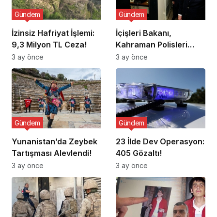
Gündem
Gündem
İzinsiz Hafriyat İşlemi:
İçişleri Bakanı,
9,3 Milyon TL Ceza!
Kahraman Polisleri
Ziyaret Etti
3 ay önce
3 ay önce
Gündem
Gündem
Yunanistan’da Zeybek
23 İlde Dev Operasyon:
Tartışması Alevlendi!
405 Gözaltı!
3 ay önce
3 ay önce