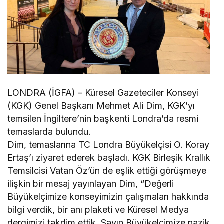
LONDRA (İGFA) – Küresel Gazeteciler Konseyi
(KGK) Genel Başkanı Mehmet Ali Dim, KGK’yı
temsilen İngiltere’nin başkenti Londra’da resmi
temaslarda bulundu.
Dim, temaslarına TC Londra Büyükelçisi O. Koray
Ertaş’ı ziyaret ederek başladı. KGK Birleşik Krallık
Temsilcisi Vatan Öz’ün de eşlik ettiği görüşmeye
ilişkin bir mesaj yayınlayan Dim, “Değerli
Büyükelçimize konseyimizin çalışmaları hakkında
bilgi verdik, bir anı plaketi ve Küresel Medya
dergimizi takdim ettik. Sayın Büyükelçimize nazik