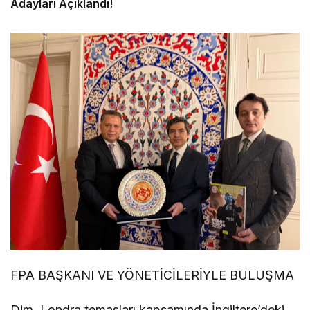
Adayları Açıklandı!
FPA BAŞKANI VE YÖNETİCİLERİYLE BULUŞMA
Dim, Londra temasları kapsamında İngiltere’deki