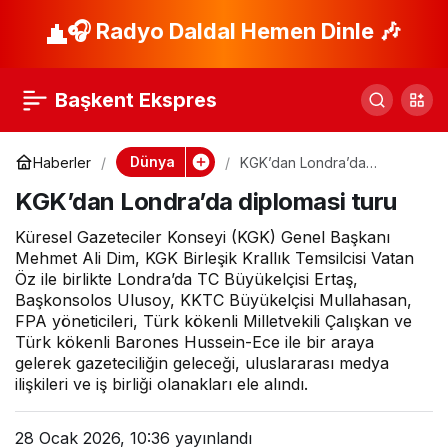
KGK’dan Londra’da
🎧 Radyo Daldal Hemen Dinle 🎶
diplomasi turu
Başkent Ekspres
Dünya
Haberler
KGK’dan Londra’da
diplomasi turu
KGK’dan Londra’da diplomasi turu
Küresel Gazeteciler Konseyi (KGK) Genel Başkanı
Mehmet Ali Dim, KGK Birleşik Krallık Temsilcisi Vatan
Öz ile birlikte Londra’da TC Büyükelçisi Ertaş,
Başkonsolos Ulusoy, KKTC Büyükelçisi Mullahasan,
FPA yöneticileri, Türk kökenli Milletvekili Çalışkan ve
Türk kökenli Barones Hussein-Ece ile bir araya
gelerek gazeteciliğin geleceği, uluslararası medya
ilişkileri ve iş birliği olanakları ele alındı.
28 Ocak 2026, 10:36
yayınlandı