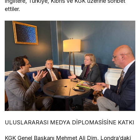
İngiltere, Türkiye, Kıbrıs ve KGK üzerine sohbet
ettiler.
ULUSLARARASI MEDYA DİPLOMASİSİNE KATKI
KGK Genel Başkanı Mehmet Ali Dim, Londra’daki