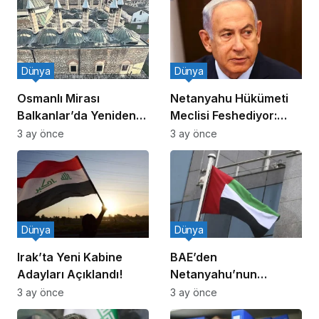
Dünya
Dünya
Osmanlı Mirası
Netanyahu Hükümeti
Balkanlar’da Yeniden
Meclisi Feshediyor:
Canlanıyor
Erken Seçim!
3 ay önce
3 ay önce
Dünya
Dünya
Irak’ta Yeni Kabine
BAE’den
Adayları Açıklandı!
Netanyahu’nun
Ziyareti İddiasına
3 ay önce
3 ay önce
Yalanlama