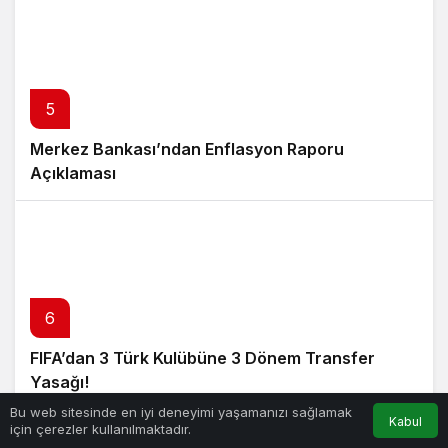
5
Merkez Bankası’ndan Enflasyon Raporu
Açıklaması
6
FIFA’dan 3 Türk Kulübüne 3 Dönem Transfer
Yasağı!
Bu web sitesinde en iyi deneyimi yaşamanızı sağlamak
Kabul
için çerezler kullanılmaktadır.