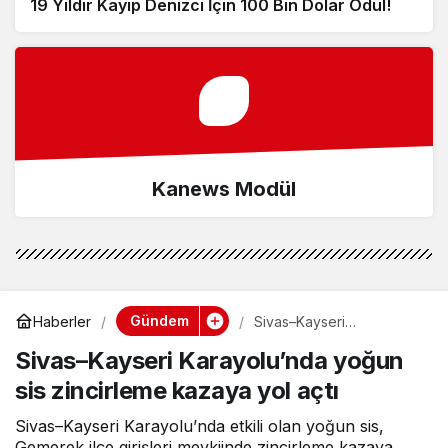
19 Yıldır Kayıp Denizci İçin 100 Bin Dolar Ödül!
Kanews Modül
Gündem
Haberler
Sivas–Kayseri
Karayolu’nda yoğun sis
Sivas–Kayseri Karayolu’nda yoğun
zincirleme kazaya yol
açtı
sis zincirleme kazaya yol açtı
Sivas–Kayseri Karayolu’nda etkili olan yoğun sis,
Gemerek ilçe girişleri mevkiinde zincirleme kazaya