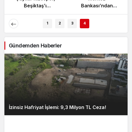
Zeybek Tartışması
Beşiktaş’ı
Alevlendi!
Ağırlıyor!
1
2
3
4
Gündemden Haberler
İzinsiz Hafriyat İşlemi: 9,3 Milyon TL Ceza!