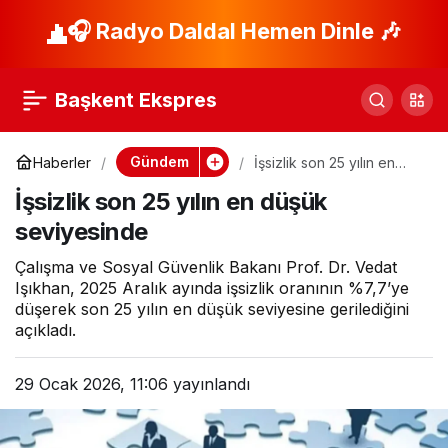
Sivas–Kayseri
🎧 Radyo Daldal Hemen Dinle 🎶
Paylaş
Karayolu’nda yoğun
Başkent Ekspres
sis zincirleme kazaya
Gündem
Haberler
İşsizlik son 25 yılın en
düşük seviyesinde
yol açtı
İşsizlik son 25 yılın en düşük
seviyesinde
Çalışma ve Sosyal Güvenlik Bakanı Prof. Dr. Vedat
Işıkhan, 2025 Aralık ayında işsizlik oranının %7,7’ye
düşerek son 25 yılın en düşük seviyesine gerilediğini
açıkladı.
29 Ocak 2026, 11:06
yayınlandı