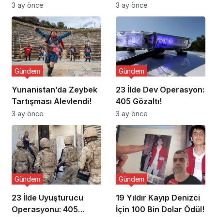
Ziyaret Etti
3 ay önce
3 ay önce
Gündem
Gündem
Yunanistan’da Zeybek
23 İlde Dev Operasyon:
Tartışması Alevlendi!
405 Gözaltı!
3 ay önce
3 ay önce
Gündem
Gündem
23 İlde Uyuşturucu
19 Yıldır Kayıp Denizci
Operasyonu: 405
İçin 100 Bin Dolar Ödül!