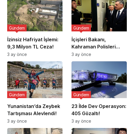
Gündem
Gündem
İzinsiz Hafriyat İşlemi:
İçişleri Bakanı,
9,3 Milyon TL Ceza!
Kahraman Polisleri
Ziyaret Etti
3 ay önce
3 ay önce
Gündem
Gündem
Yunanistan’da Zeybek
23 İlde Dev Operasyon:
Tartışması Alevlendi!
405 Gözaltı!
3 ay önce
3 ay önce