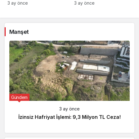
Gözaltı!
3 ay önce
3 ay önce
Manşet
Gündem
3 ay önce
İzinsiz Hafriyat İşlemi: 9,3 Milyon TL Ceza!