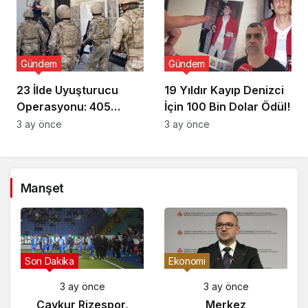
Gündem
Gündem
23 İlde Uyuşturucu
19 Yıldır Kayıp Denizci
Operasyonu: 405
İçin 100 Bin Dolar Ödül!
Gözaltı!
3 ay önce
3 ay önce
Manşet
Gündem
Son Dakika
3 ay önce
3 ay önce
Yunanistan’da
Çaykur Rizespor,