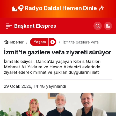
Balıkesir’de Başkan
🎧 Radyo Daldal Hemen Dinle 🎶
Paylaş
Akın gençlerle bir
Başkent Ekspres
araya geldi
Yaşam
Haberler
İzmit’te gazilere vefa
ziyareti sürüyor
İzmit’te gazilere vefa ziyareti sürüyor
İzmit Belediyesi, Darıca’da yaşayan Kıbrıs Gazileri
Mehmet Ali Yıldırım ve Hasan Akdeniz’i evlerinde
ziyaret ederek minnet ve şükran duygularını iletti
29 Ocak 2026, 14:48
yayınlandı