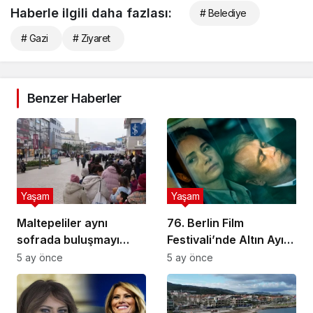
Haberle ilgili daha fazlası:
# Belediye
# Gazi
# Ziyaret
Benzer Haberler
Yaşam
Yaşam
Maltepeliler aynı
76. Berlin Film
sofrada buluşmayı
Festivali’nde Altın Ayı
sürdürüyor
ödülünü Sarı Zarflar
5 ay önce
5 ay önce
kazandı