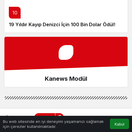
10
19 Yıldır Kayıp Denizci İçin 100 Bin Dolar Ödül!
Kanews Modül
Yaşam
Haberler
Balıkesir’de Başkan Akın
Bu web sitesinde en iyi deneyimi yaşamanızı sağlamak
gençlerle bir araya geldi
Kabul
için çerezler kullanılmaktadır.
Balıkesir’de Başkan Akın gençlerle bir