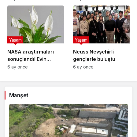
sıralamasında sondan
ikinci!
Yaşam
Yaşam
NASA araştırmaları
Neuss Nevşehirli
sonuçlandı! Evin
gençlerle buluştu
havasını yüzde doksan
6 ay önce
6 ay önce
temizleyen çiçek
buymuş
Manşet