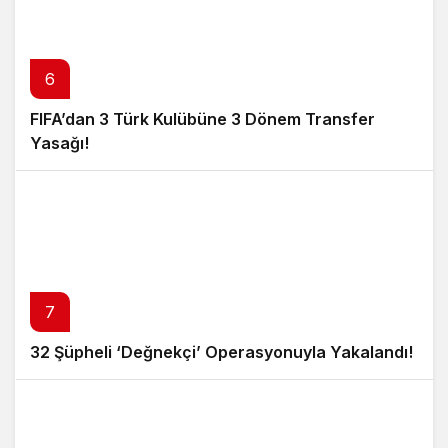
6
FIFA’dan 3 Türk Kulübüne 3 Dönem Transfer
Yasağı!
7
32 Şüpheli ‘Değnekçi’ Operasyonuyla Yakalandı!