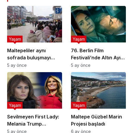
Yaşam
Yaşam
Maltepeliler aynı
76. Berlin Film
sofrada buluşmayı
Festivali’nde Altın Ayı
sürdürüyor
ödülünü Sarı Zarflar
5 ay önce
5 ay önce
kazandı
Yaşam
Yaşam
Sevilmeyen First Lady:
Maltepe Güzbel Marin
Melania Trump
Projesi başladı
popülerlik
5 ay önce
6 ay önce