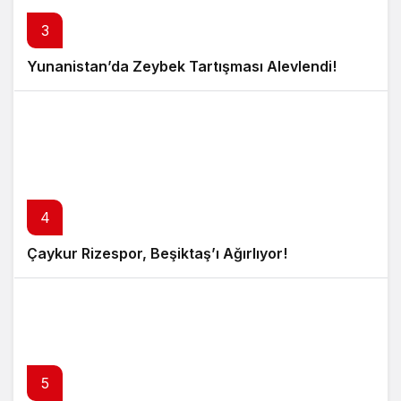
3
Yunanistan’da Zeybek Tartışması Alevlendi!
4
Çaykur Rizespor, Beşiktaş’ı Ağırlıyor!
5