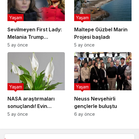
Yaşam
Yaşam
Sevilmeyen First Lady:
Maltepe Güzbel Marin
Melania Trump
Projesi başladı
popülerlik
5 ay önce
5 ay önce
sıralamasında sondan
ikinci!
Yaşam
Yaşam
NASA araştırmaları
Neuss Nevşehirli
sonuçlandı! Evin
gençlerle buluştu
havasını yüzde doksan
5 ay önce
6 ay önce
temizleyen çiçek
buymuş