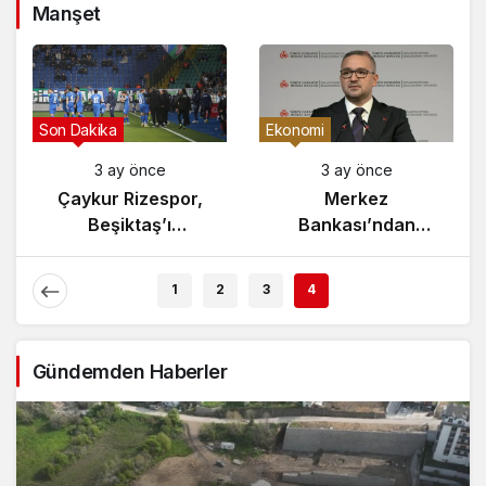
Manşet
Gündem
Son Dakika
3 ay önce
3 ay önce
Yunanistan’da
Çaykur Rizespor,
Zeybek Tartışması
Beşiktaş’ı
Alevlendi!
Ağırlıyor!
1
2
3
4
Gündemden Haberler