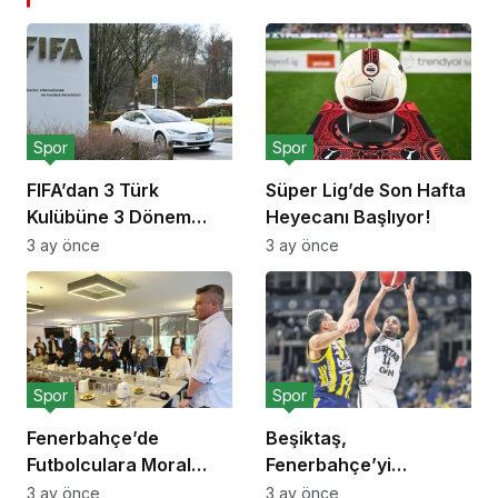
Spor
Spor
FIFA’dan 3 Türk
Süper Lig’de Son Hafta
Kulübüne 3 Dönem
Heyecanı Başlıyor!
Transfer Yasağı!
3 ay önce
3 ay önce
Spor
Spor
Fenerbahçe’de
Beşiktaş,
Futbolculara Moral
Fenerbahçe’yi
Yemeği!
Deplasmanda Yendi!
3 ay önce
3 ay önce