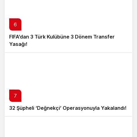
6
FIFA’dan 3 Türk Kulübüne 3 Dönem Transfer
Yasağı!
7
32 Şüpheli ‘Değnekçi’ Operasyonuyla Yakalandı!