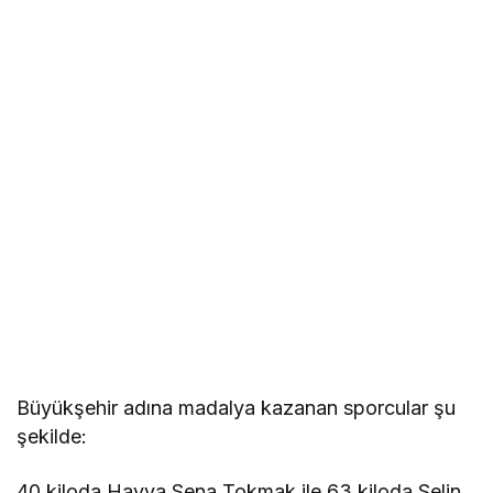
Büyükşehir adına madalya kazanan sporcular şu
şekilde:
40 kiloda Havva Sena Tokmak ile 63 kiloda Selin