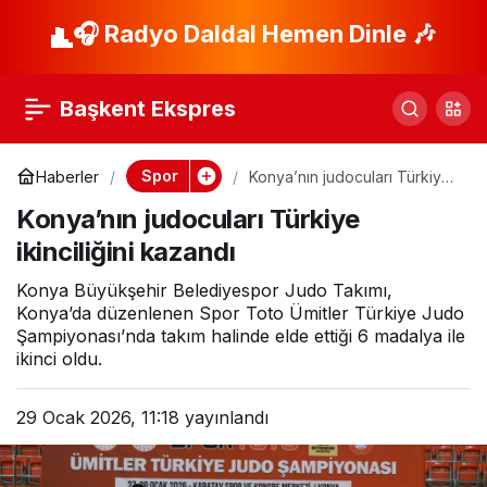
Namağlup Sakarya,
🎧 Radyo Daldal Hemen Dinle 🎶
Paylaş
Beylikdüzü’ne konuk
Başkent Ekspres
oluyor
Spor
Haberler
Konya’nın judocuları Türkiye
ikinciliğini kazandı
Konya’nın judocuları Türkiye
ikinciliğini kazandı
Konya Büyükşehir Belediyespor Judo Takımı,
Konya’da düzenlenen Spor Toto Ümitler Türkiye Judo
Şampiyonası’nda takım halinde elde ettiği 6 madalya ile
ikinci oldu.
29 Ocak 2026, 11:18
yayınlandı