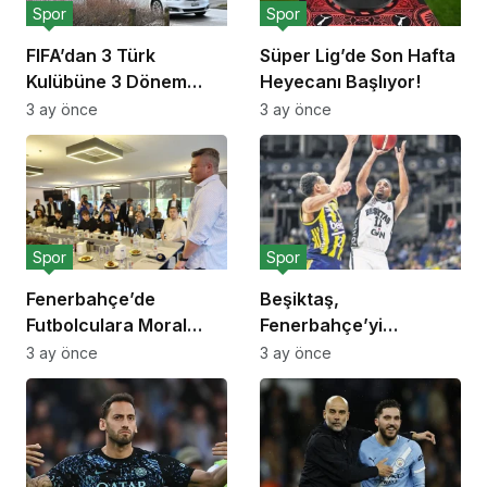
Spor
Spor
FIFA’dan 3 Türk
Süper Lig’de Son Hafta
Kulübüne 3 Dönem
Heyecanı Başlıyor!
Transfer Yasağı!
3 ay önce
3 ay önce
Spor
Spor
Fenerbahçe’de
Beşiktaş,
Futbolculara Moral
Fenerbahçe’yi
Yemeği!
Deplasmanda Yendi!
3 ay önce
3 ay önce