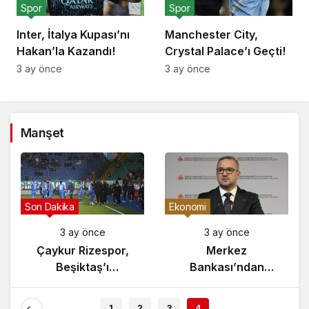
Spor
Spor
Inter, İtalya Kupası’nı
Manchester City,
Hakan’la Kazandı!
Crystal Palace’ı Geçti!
3 ay önce
3 ay önce
Manşet
Gündem
Son Dakika
3 ay önce
3 ay önce
Yunanistan’da
Çaykur Rizespor,
Zeybek Tartışması
Beşiktaş’ı
Alevlendi!
Ağırlıyor!
1
2
3
4