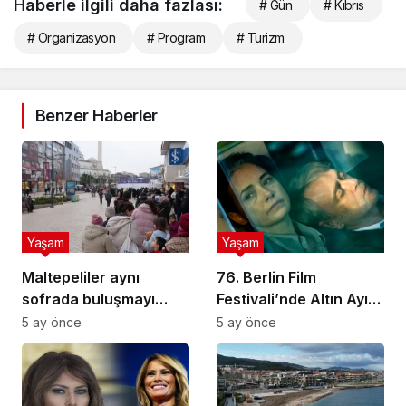
Haberle ilgili daha fazlası:
# Gün
# Kıbrıs
# Organizasyon
# Program
# Turizm
Benzer Haberler
Yaşam
Yaşam
Maltepeliler aynı
76. Berlin Film
sofrada buluşmayı
Festivali’nde Altın Ayı
sürdürüyor
ödülünü Sarı Zarflar
5 ay önce
5 ay önce
kazandı