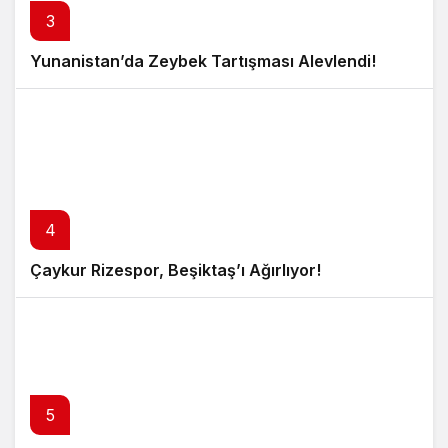
3
Yunanistan’da Zeybek Tartışması Alevlendi!
4
Çaykur Rizespor, Beşiktaş’ı Ağırlıyor!
5