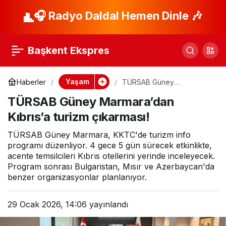
Kadınların üretim
🎧 Radyo Daldal Hemen Dinle 🎶
Paylaş
gücü Maltepe’de
Başkent Ekspres
sergileniyor
Yaşam
Haberler
TÜRSAB Güney
Marmara’dan Kıbrıs’a turizm
TÜRSAB Güney Marmara’dan
çıkarması!
Kıbrıs’a turizm çıkarması!
TÜRSAB Güney Marmara, KKTC'de turizm info
programı düzenliyor. 4 gece 5 gün sürecek etkinlikte,
acente temsilcileri Kıbrıs otellerini yerinde inceleyecek.
Program sonrası Bulgaristan, Mısır ve Azerbaycan'da
benzer organizasyonlar planlanıyor.
29 Ocak 2026, 14:06
yayınlandı