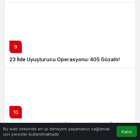
9
23 İlde Uyuşturucu Operasyonu: 405 Gözaltı!
10
19 Yıldır Kayıp Denizci İçin 100 Bin Dolar Ödül!
Bu web sitesinde en iyi deneyimi yaşamanızı sağlamak
Kabul
için çerezler kullanılmaktadır.