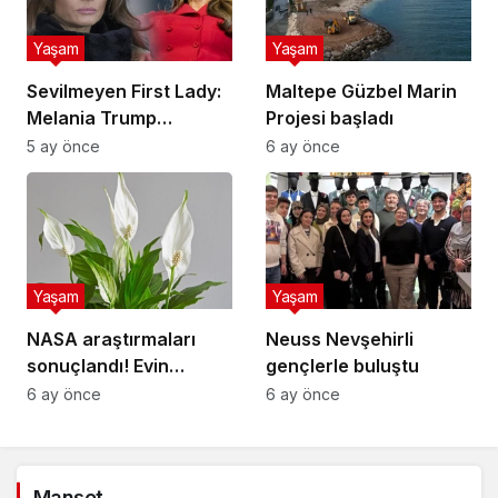
Yaşam
Yaşam
Sevilmeyen First Lady:
Maltepe Güzbel Marin
Melania Trump
Projesi başladı
popülerlik
5 ay önce
6 ay önce
sıralamasında sondan
ikinci!
Yaşam
Yaşam
NASA araştırmaları
Neuss Nevşehirli
sonuçlandı! Evin
gençlerle buluştu
havasını yüzde doksan
6 ay önce
6 ay önce
temizleyen çiçek
buymuş
Manşet