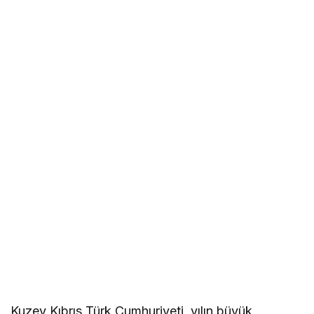
Kuzey Kıbrıs Türk Cumhuriyeti, yılın büyük