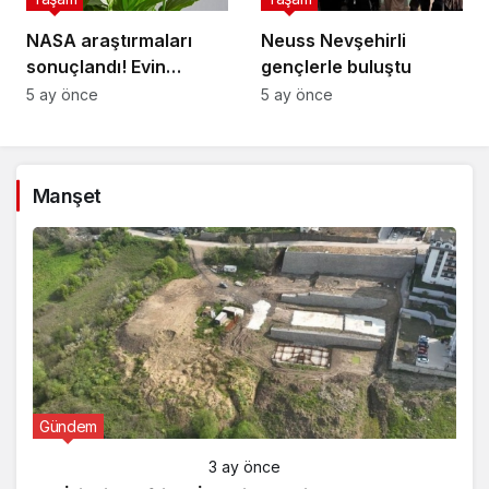
NASA araştırmaları
Neuss Nevşehirli
sonuçlandı! Evin
gençlerle buluştu
havasını yüzde doksan
5 ay önce
5 ay önce
temizleyen çiçek
buymuş
Manşet
Gündem
3 ay önce