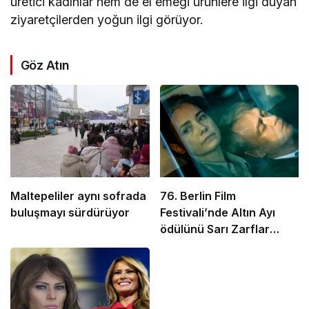
üretici kadınlar hem de el emeği ürünlere ilgi duyan
ziyaretçilerden yoğun ilgi görüyor.
Göz Atın
Maltepeliler aynı sofrada
76. Berlin Film
buluşmayı sürdürüyor
Festivali’nde Altın Ayı
ödülünü Sarı Zarflar
kazandı