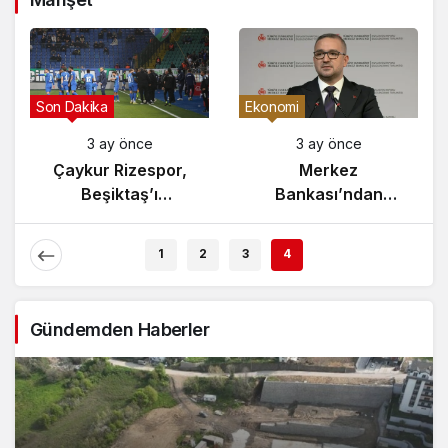
Gündem
Son Dakika
3 ay önce
3 ay önce
Yunanistan’da
Çaykur Rizespor,
Zeybek Tartışması
Beşiktaş’ı
Alevlendi!
Ağırlıyor!
1
2
3
4
Gündemden Haberler