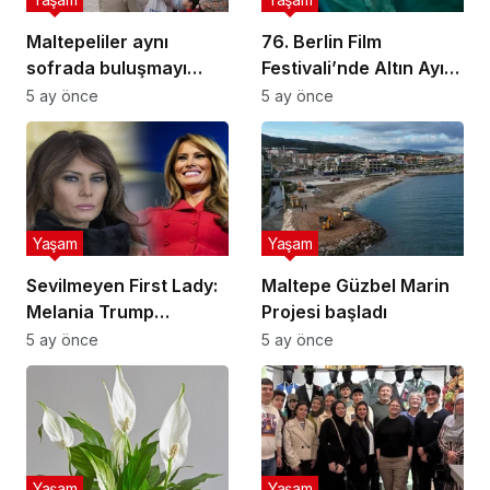
Maltepeliler aynı
76. Berlin Film
sofrada buluşmayı
Festivali’nde Altın Ayı
sürdürüyor
ödülünü Sarı Zarflar
5 ay önce
5 ay önce
kazandı
Yaşam
Yaşam
Sevilmeyen First Lady:
Maltepe Güzbel Marin
Melania Trump
Projesi başladı
popülerlik
5 ay önce
5 ay önce
sıralamasında sondan
ikinci!
Yaşam
Yaşam