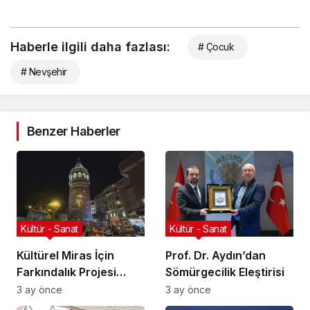
Haberle ilgili daha fazlası:
# Çocuk
# Nevşehir
Benzer Haberler
Kültür - Sanat
Kültür - Sanat
Kültürel Miras İçin
Prof. Dr. Aydın’dan
Farkındalık Projesi
Sömürgecilik Eleştirisi
Başlıyor
3 ay önce
3 ay önce