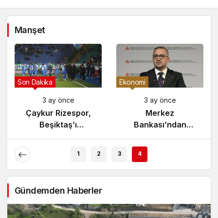
Manşet
Gündem
Son Dakika
3 ay önce
3 ay önce
Yunanistan’da
Çaykur Rizespor,
Zeybek Tartışması
Beşiktaş’ı
Alevlendi!
Ağırlıyor!
1
2
3
4
Gündemden Haberler