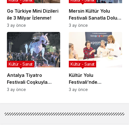
Go Türkiye Mini Dizileri
Mersin Kültür Yolu
ile 3 Milyar İzlenme!
Festivali Sanatla Dolu
Geçiyor!
3 ay önce
3 ay önce
Kültür - Sanat
Kültür - Sanat
Antalya Tiyatro
Kültür Yolu
Festivali Coşkuyla
Festivali’nde
Başladı!
Geleneksel Sanatlar
3 ay önce
3 ay önce