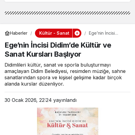
Kültür - Sanat
Haberler
Ege’nin İncisi
Didim’de Kültür ve
Ege’nin İncisi Didim’de Kültür ve
Sanat Kursları
Başlıyor
Sanat Kursları Başlıyor
Didimlileri kültür, sanat ve sporla buluşturmayı
amaçlayan Didim Belediyesi, resimden müziğe, sahne
sanatlarından spora ve kişisel gelişime kadar birçok
alanda kurslar düzenliyor.
30 Ocak 2026, 22:24
yayınlandı