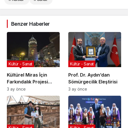
Benzer Haberler
Kültür - Sanat
Kültür - Sanat
Kültürel Miras İçin
Prof. Dr. Aydın’dan
Farkındalık Projesi
Sömürgecilik Eleştirisi
Başlıyor
3 ay önce
3 ay önce
Kültür - Sanat
Kültür - Sanat