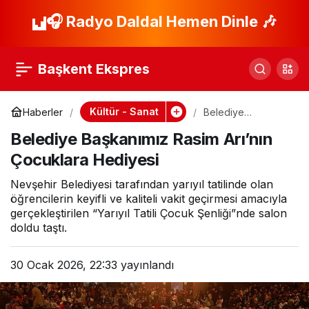
İBB Şehir Tiyatroları
🎧 Radyo Daldal Hemen Dinle 🎶
Paylaş
Şubat Ayında 40
Başkent Ekspres
Oyunu Seyirciyle
Kültür - Sanat
Haberler
Belediye
Başkanımız Rasim
Buluşturuyor
Belediye Başkanımız Rasim Arı’nın
Arı’nın Çocuklara
Hediyesi
Çocuklara Hediyesi
Nevşehir Belediyesi tarafından yarıyıl tatilinde olan
öğrencilerin keyifli ve kaliteli vakit geçirmesi amacıyla
gerçekleştirilen “Yarıyıl Tatili Çocuk Şenliği”nde salon
doldu taştı.
30 Ocak 2026, 22:33
yayınlandı