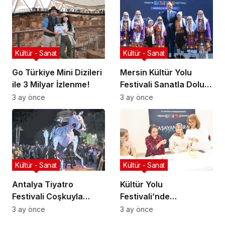
Kültür - Sanat
Kültür - Sanat
Go Türkiye Mini Dizileri
Mersin Kültür Yolu
ile 3 Milyar İzlenme!
Festivali Sanatla Dolu
Geçiyor!
3 ay önce
3 ay önce
Kültür - Sanat
Kültür - Sanat
Antalya Tiyatro
Kültür Yolu
Festivali Coşkuyla
Festivali’nde
Başladı!
Geleneksel Sanatlar
3 ay önce
3 ay önce