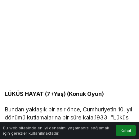
LÜKÜS HAYAT (7+Yaş) (Konuk Oyun)
Bundan yaklaşık bir asır önce, Cumhuriyetin 10. yıl
dönümü kutlamalarına bir süre kala,1933. “Lüküs
Hayat”ın bir operet olarak yaratıldığı tarihe
Bu web sitesinde en iyi deneyimi yaşamanızı sağlamak
Kabul
seyahat ediyoruz. Söz konusu lüks hayatı bizzat
için çerezler kullanılmaktadır.