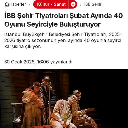
Kültür - Sanat
Haberler
İBB Şehir
Tiyatroları Şubat
İBB Şehir Tiyatroları Şubat Ayında 40
Ayında 40 Oyunu
Seyirciyle
Oyunu Seyirciyle Buluşturuyor
Buluşturuyor
İstanbul Büyükşehir Belediyesi Şehir Tiyatroları, 2025-
2026 tiyatro sezonunun yeni ayında 40 oyunla seyirci
karşısına çıkıyor.
30 Ocak 2026, 16:06
yayınlandı