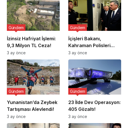
Gündem
Gündem
İzinsiz Hafriyat İşlemi:
İçişleri Bakanı,
9,3 Milyon TL Ceza!
Kahraman Polisleri
Ziyaret Etti
3 ay önce
3 ay önce
Gündem
Gündem
Yunanistan’da Zeybek
23 İlde Dev Operasyon:
Tartışması Alevlendi!
405 Gözaltı!
3 ay önce
3 ay önce