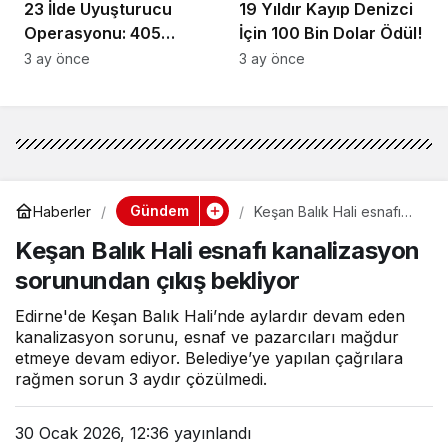
23 İlde Uyuşturucu
19 Yıldır Kayıp Denizci
Operasyonu: 405
İçin 100 Bin Dolar Ödül!
Gözaltı!
3 ay önce
3 ay önce
Gündem
Haberler
Keşan Balık Hali esnafı
kanalizasyon sorunundan
Keşan Balık Hali esnafı kanalizasyon
çıkış bekliyor
sorunundan çıkış bekliyor
Edirne'de Keşan Balık Hali’nde aylardır devam eden
kanalizasyon sorunu, esnaf ve pazarcıları mağdur
etmeye devam ediyor. Belediye’ye yapılan çağrılara
rağmen sorun 3 aydır çözülmedi.
30 Ocak 2026, 12:36
yayınlandı