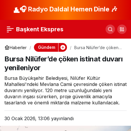
Keşan Balık Hali
🎧 Radyo Daldal Hemen Dinle 🎶
Paylaş
esnafı kanalizasyon
Başkent Ekspres
sorunundan çıkış
Gündem
Haberler
Bursa Nilüfer’de çöken
istinat duvarı yenileniyor
bekliyor
Bursa Nilüfer’de çöken istinat duvarı
yenileniyor
Bursa Büyükşehir Belediyesi, Nilüfer Kültür
Mahallesi'ndeki Mevlana Camii çevresinde çöken istinat
duvarını yeniliyor. 120 metre uzunluğundaki yeni
duvarın inşası sürerken, proje güvenlik amacıyla
tasarlandı ve önemli miktarda malzeme kullanılacak.
30 Ocak 2026, 13:06
yayınlandı