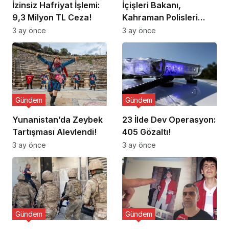
İzinsiz Hafriyat İşlemi:
İçişleri Bakanı,
9,3 Milyon TL Ceza!
Kahraman Polisleri
Ziyaret Etti
3 ay önce
3 ay önce
Gündem
Gündem
Yunanistan’da Zeybek
23 İlde Dev Operasyon:
Tartışması Alevlendi!
405 Gözaltı!
3 ay önce
3 ay önce
Gündem
Gündem