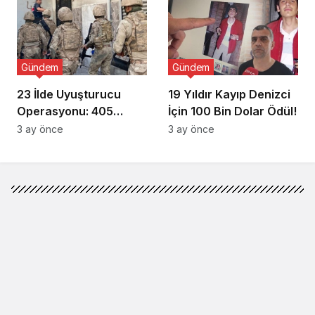
Gündem
Gündem
23 İlde Uyuşturucu
19 Yıldır Kayıp Denizci
Operasyonu: 405
İçin 100 Bin Dolar Ödül!
Gözaltı!
3 ay önce
3 ay önce