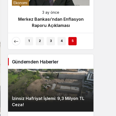
Gece Modu
Ekonomi
Gece modunu seçin.
3 ay önce
Merkez Bankası’ndan Enflasyon
Sistem Modu
Raporu Açıklaması
Sistem modunu seçin.
1
2
3
4
5
Gündemden Haberler
İzinsiz Hafriyat İşlemi: 9,3 Milyon TL
Ceza!