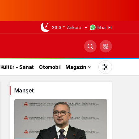
23.3 °
Ankara
İhbar Et
Kültür – Sanat
Otomobil
Magazin
Manşet
Gündüz Modu
Gündüz modunu seçin.