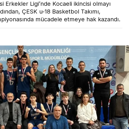
 Erkekler Ligi’nde Kocaeli ikincisi olmayı
Son Dakika
ardından, ÇESK u-18 Basketbol Takımı,
nce
3 ay önce
piyonasında mücadele etmeye hak kazandı.
bek Tartışması
Çaykur Rizespor, Beşiktaş’ı
di!
Ağırlıyor!