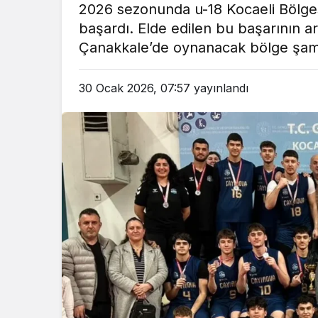
2026 sezonunda u-18 Kocaeli Bölgesi
em
Gündem
başardı. Elde edilen bu başarının 
3 ay önce
3 ay ö
Çanakkale’de oynanacak bölge şam
leri Bakanı, Kahraman Polisleri
Yunanistan’da Zey
Ziyaret Etti
Alevlen
30 Ocak 2026, 07:57
yayınlandı