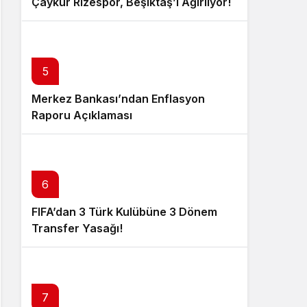
Çaykur Rizespor, Beşiktaş’ı Ağırlıyor!
5
Merkez Bankası’ndan Enflasyon
Raporu Açıklaması
6
FIFA’dan 3 Türk Kulübüne 3 Dönem
Transfer Yasağı!
7