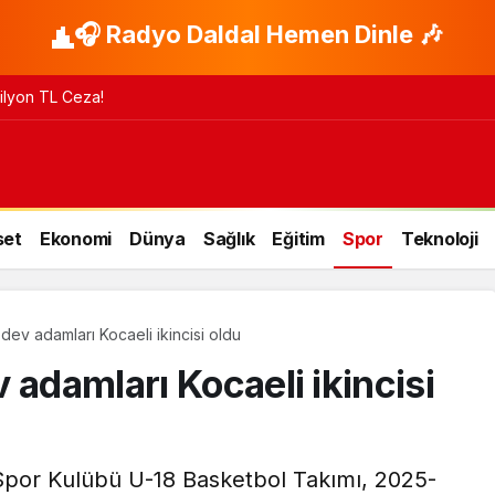
🎧 Radyo Daldal Hemen Dinle 🎶
 Milyon TL Ceza!
set
Ekonomi
Dünya
Sağlık
Eğitim
Spor
Teknoloji
dev adamları Kocaeli ikincisi oldu
 adamları Kocaeli ikincisi
 Spor Kulübü U-18 Basketbol Takımı, 2025-