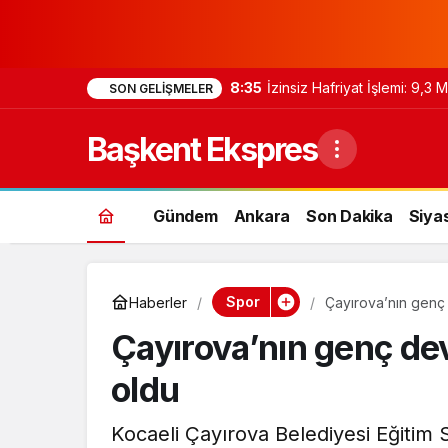
8:35
İzinsiz Hafriyat İşlemi: 9,3
SON GELIŞMELER
Başkent Ekspres
Gündem
Ankara
Son Dakika
Siya
Spor
Haberler
Çayırova’nın genç 
Çayırova’nın genç dev
oldu
Kocaeli Çayırova Belediyesi Eğitim