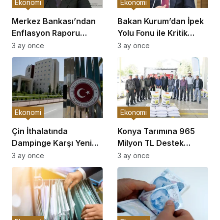
Ekonomi
Ekonomi
Merkez Bankası’ndan
Bakan Kurum’dan İpek
Enflasyon Raporu
Yolu Fonu ile Kritik
Açıklaması
Görüşme
3 ay önce
3 ay önce
Ekonomi
Ekonomi
Çin İthalatında
Konya Tarımına 965
Dampinge Karşı Yeni
Milyon TL Destek
Önlemler!
Açıklaması
3 ay önce
3 ay önce