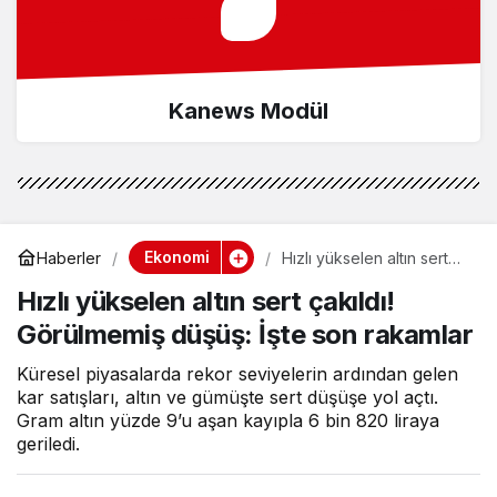
Kanews Modül
Ekonomi
Haberler
Hızlı yükselen altın sert
çakıldı! Görülmemiş
Hızlı yükselen altın sert çakıldı!
düşüş: İşte son rakamlar
Görülmemiş düşüş: İşte son rakamlar
Küresel piyasalarda rekor seviyelerin ardından gelen
kar satışları, altın ve gümüşte sert düşüşe yol açtı.
Gram altın yüzde 9’u aşan kayıpla 6 bin 820 liraya
geriledi.