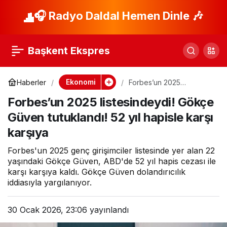
Hızlı yükselen altın
🎧 Radyo Daldal Hemen Dinle 🎶
Paylaş
sert çakıldı!
Başkent Ekspres
Görülmemiş düşüş:
Ekonomi
Haberler
Forbes’un 2025
listesindeydi! Gökçe
İşte son rakamlar
Forbes’un 2025 listesindeydi! Gökçe
Güven tutuklandı! 52 yıl
hapisle karşı karşıya
Güven tutuklandı! 52 yıl hapisle karşı
karşıya
Forbes'un 2025 genç girişimciler listesinde yer alan 22
yaşındaki Gökçe Güven, ABD'de 52 yıl hapis cezası ile
karşı karşıya kaldı. Gökçe Güven dolandırıcılık
iddiasıyla yargılanıyor.
30 Ocak 2026, 23:06
yayınlandı