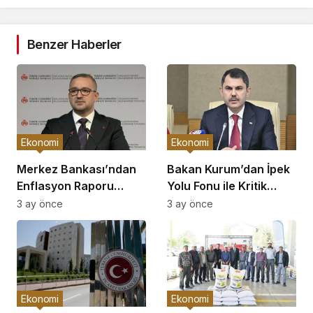
Benzer Haberler
Ekonomi
Ekonomi
Merkez Bankası’ndan
Bakan Kurum’dan İpek
Enflasyon Raporu
Yolu Fonu ile Kritik
Açıklaması
Görüşme
3 ay önce
3 ay önce
Ekonomi
Ekonomi