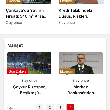
Ekonomi
Ekonomi
Çankaya’da Yatırım
Kredi Takibindeki
Fırsatı: 540 m² Arsa
Düşüş, Riskleri
Satışı
Artırıyor!
3 ay önce
3 ay önce
Manşet
Gündem
Son Dakika
3 ay önce
3 ay önce
Yunanistan’da
Çaykur Rizespor,
Zeybek Tartışması
Beşiktaş’ı
Alevlendi!
Ağırlıyor!
1
2
3
4