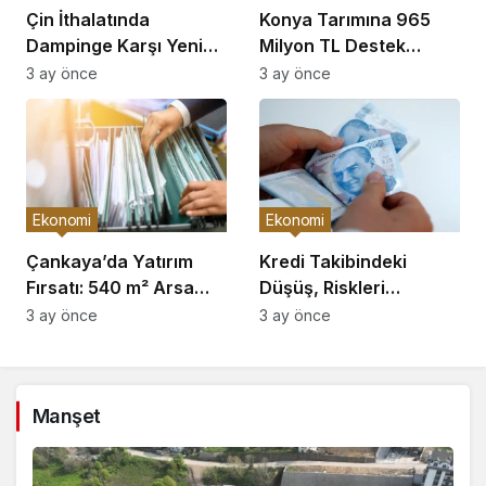
Çin İthalatında
Konya Tarımına 965
Dampinge Karşı Yeni
Milyon TL Destek
Önlemler!
Açıklaması
3 ay önce
3 ay önce
Ekonomi
Ekonomi
Çankaya’da Yatırım
Kredi Takibindeki
Fırsatı: 540 m² Arsa
Düşüş, Riskleri
Satışı
Artırıyor!
3 ay önce
3 ay önce
Manşet