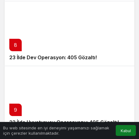
8
23 İlde Dev Operasyon: 405 Gözaltı!
9
23 İlde Uyuşturucu Operasyonu: 405 Gözaltı!
Bu web sitesinde en iyi deneyimi yaşamanızı sağlamak
Kabul
için çerezler kullanılmaktadır.