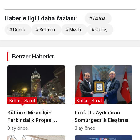
Haberle ilgili daha fazlası:
# Adana
# Doğru
# Kültürün
# Mizah
# Olmuş
Benzer Haberler
Kültür - Sanat
Kültür - Sanat
Kültürel Miras İçin
Prof. Dr. Aydın’dan
Farkındalık Projesi
Sömürgecilik Eleştirisi
Başlıyor
3 ay önce
3 ay önce