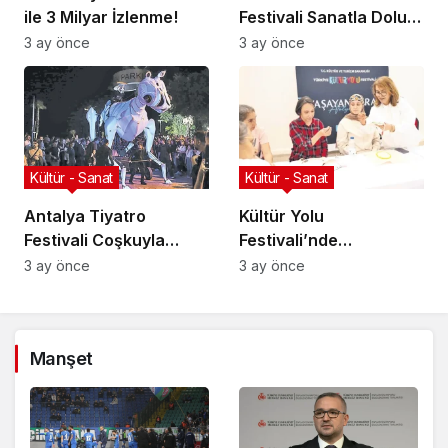
ile 3 Milyar İzlenme!
Festivali Sanatla Dolu
Geçiyor!
3 ay önce
3 ay önce
Kültür - Sanat
Kültür - Sanat
Antalya Tiyatro
Kültür Yolu
Festivali Coşkuyla
Festivali’nde
Başladı!
Geleneksel Sanatlar
3 ay önce
3 ay önce
Manşet