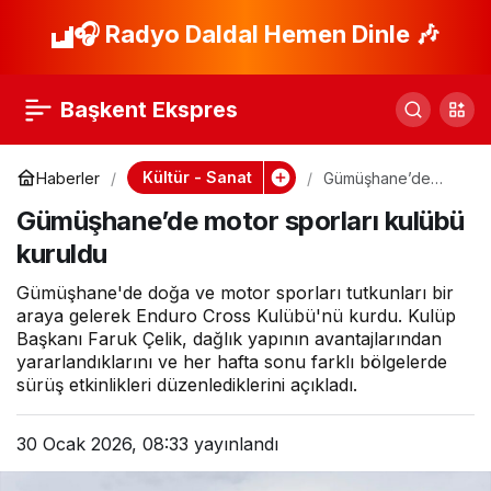
“Adana Mavraları”
🎧 Radyo Daldal Hemen Dinle 🎶
Paylaş
kitabı yayımlandı
Başkent Ekspres
Kültür - Sanat
Haberler
Gümüşhane’de
motor sporları
Gümüşhane’de motor sporları kulübü
kulübü kuruldu
kuruldu
Gümüşhane'de doğa ve motor sporları tutkunları bir
araya gelerek Enduro Cross Kulübü'nü kurdu. Kulüp
Başkanı Faruk Çelik, dağlık yapının avantajlarından
yararlandıklarını ve her hafta sonu farklı bölgelerde
sürüş etkinlikleri düzenlediklerini açıkladı.
30 Ocak 2026, 08:33
yayınlandı