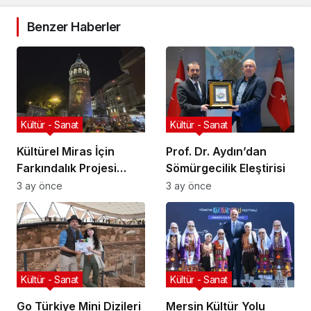
Benzer Haberler
Kültür - Sanat
Kültür - Sanat
Kültürel Miras İçin
Prof. Dr. Aydın’dan
Farkındalık Projesi
Sömürgecilik Eleştirisi
Başlıyor
3 ay önce
3 ay önce
Kültür - Sanat
Kültür - Sanat
Go Türkiye Mini Dizileri
Mersin Kültür Yolu