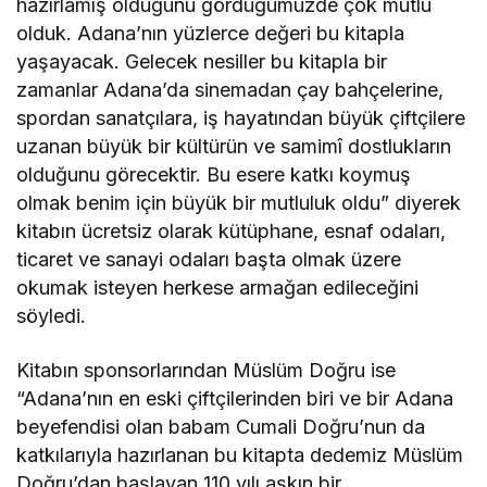
hazırlamış olduğunu gördüğümüzde çok mutlu
olduk. Adana’nın yüzlerce değeri bu kitapla
yaşayacak. Gelecek nesiller bu kitapla bir
zamanlar Adana’da sinemadan çay bahçelerine,
spordan sanatçılara, iş hayatından büyük çiftçilere
uzanan büyük bir kültürün ve samimî dostlukların
olduğunu görecektir. Bu esere katkı koymuş
olmak benim için büyük bir mutluluk oldu” diyerek
kitabın ücretsiz olarak kütüphane, esnaf odaları,
ticaret ve sanayi odaları başta olmak üzere
okumak isteyen herkese armağan edileceğini
söyledi.
Kitabın sponsorlarından Müslüm Doğru ise
“Adana’nın en eski çiftçilerinden biri ve bir Adana
beyefendisi olan babam Cumali Doğru’nun da
katkılarıyla hazırlanan bu kitapta dedemiz Müslüm
Doğru’dan başlayan 110 yılı aşkın bir