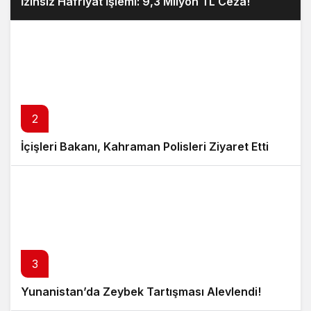
İzinsiz Hafriyat İşlemi: 9,3 Milyon TL Ceza!
2
İçişleri Bakanı, Kahraman Polisleri Ziyaret Etti
3
Yunanistan’da Zeybek Tartışması Alevlendi!