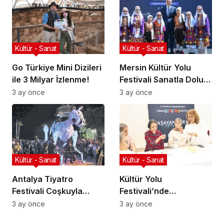
Kültür - Sanat
Kültür - Sanat
Go Türkiye Mini Dizileri
Mersin Kültür Yolu
ile 3 Milyar İzlenme!
Festivali Sanatla Dolu
Geçiyor!
3 ay önce
3 ay önce
Kültür - Sanat
Kültür - Sanat
Antalya Tiyatro
Kültür Yolu
Festivali Coşkuyla
Festivali’nde
Başladı!
Geleneksel Sanatlar
3 ay önce
3 ay önce