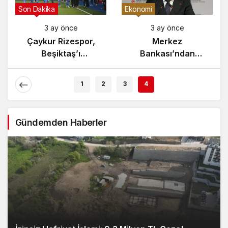
Son Dakika
Ekonomi
3 ay önce
3 ay önce
Çaykur Rizespor,
Merkez
Beşiktaş’ı
Bankası’ndan
Ağırlıyor!
Enflasyon Raporu
Açıklaması
1
2
3
4
Gündemden Haberler