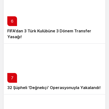
6
FIFA’dan 3 Türk Kulübüne 3 Dönem Transfer
Yasağı!
7
32 Şüpheli ‘Değnekçi’ Operasyonuyla Yakalandı!