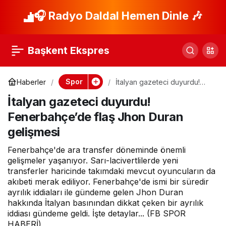
Fenerbahçe’de ayrılık
🎧 Radyo Daldal Hemen Dinle 🎶
Paylaş
resmileşti! İşte yeni
Başkent Ekspres
takımı
Spor
Haberler
İtalyan gazeteci duyurdu!
Fenerbahçe’de flaş Jhon
İtalyan gazeteci duyurdu!
Duran gelişmesi
Fenerbahçe’de flaş Jhon Duran
gelişmesi
Fenerbahçe'de ara transfer döneminde önemli
gelişmeler yaşanıyor. Sarı-lacivertlilerde yeni
transferler haricinde takımdaki mevcut oyuncuların da
akıbeti merak ediliyor. Fenerbahçe'de ismi bir süredir
ayrılık iddiaları ile gündeme gelen Jhon Duran
hakkında İtalyan basınından dikkat çeken bir ayrılık
iddiası gündeme geldi. İşte detaylar... (FB SPOR
HABERİ)