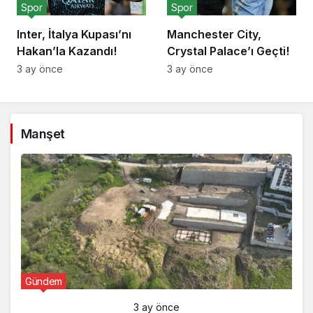
Spor
Spor
Inter, İtalya Kupası’nı
Manchester City,
Hakan’la Kazandı!
Crystal Palace’ı Geçti!
3 ay önce
3 ay önce
Manşet
Gündem
3 ay önce