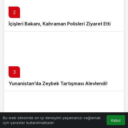
2
İçişleri Bakanı, Kahraman Polisleri Ziyaret Etti
3
Yunanistan’da Zeybek Tartışması Alevlendi!
Bu web sitesinde en iyi deneyimi yaşamanızı sağlamak
Kabul
için çerezler kullanılmaktadır.