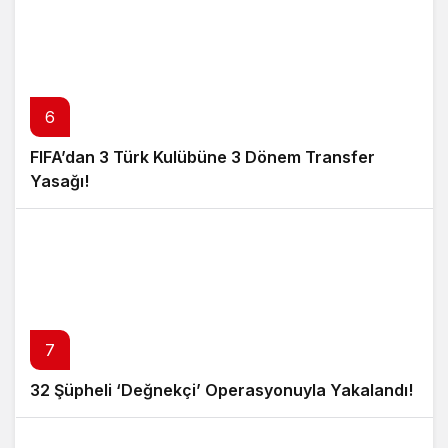
6
FIFA’dan 3 Türk Kulübüne 3 Dönem Transfer
Yasağı!
7
32 Şüpheli ‘Değnekçi’ Operasyonuyla Yakalandı!