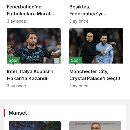
Fenerbahçe’de
Beşiktaş,
Futbolculara Moral
Fenerbahçe’yi
Yemeği!
Deplasmanda Yendi!
3 ay önce
3 ay önce
Spor
Spor
Inter, İtalya Kupası’nı
Manchester City,
Hakan’la Kazandı!
Crystal Palace’ı Geçti!
3 ay önce
3 ay önce
Manşet