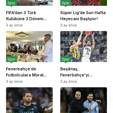
Spor
Spor
FIFA’dan 3 Türk
Süper Lig’de Son Hafta
Kulübüne 3 Dönem
Heyecanı Başlıyor!
Transfer Yasağı!
3 ay önce
3 ay önce
Spor
Spor
Fenerbahçe’de
Beşiktaş,
Futbolculara Moral
Fenerbahçe’yi
Yemeği!
Deplasmanda Yendi!
3 ay önce
3 ay önce