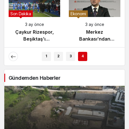
Gündem
Son Dakika
3 ay önce
3 ay önce
Yunanistan’da
Çaykur Rizespor,
Zeybek Tartışması
Beşiktaş’ı
Alevlendi!
Ağırlıyor!
1
2
3
4
Gündemden Haberler