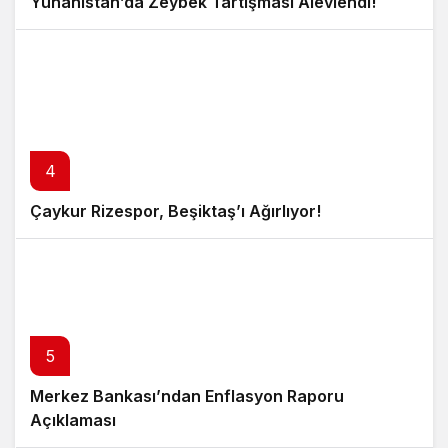
Yunanistan’da Zeybek Tartışması Alevlendi!
4
Çaykur Rizespor, Beşiktaş’ı Ağırlıyor!
5
Merkez Bankası’ndan Enflasyon Raporu
Açıklaması