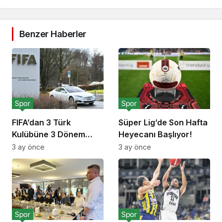
Benzer Haberler
Spor
Spor
FIFA’dan 3 Türk
Süper Lig’de Son Hafta
Kulübüne 3 Dönem
Heyecanı Başlıyor!
Transfer Yasağı!
3 ay önce
3 ay önce
Spor
Spor