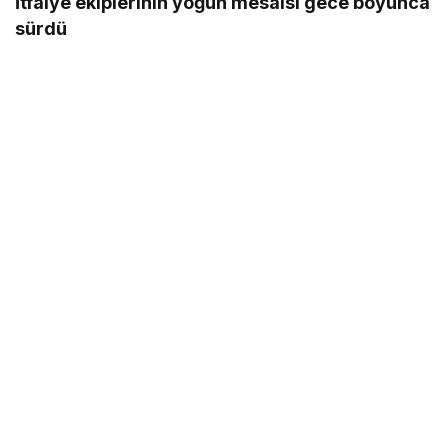
İtfaiye ekiplerinin yoğun mesaisi gece boyunca
sürdü