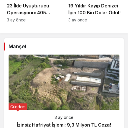
23 İlde Uyuşturucu
19 Yıldır Kayıp Denizci
Operasyonu: 405
İçin 100 Bin Dolar Ödül!
Gözaltı!
3 ay önce
3 ay önce
Manşet
Gündem
3 ay önce
İzinsiz Hafriyat İşlemi: 9,3 Milyon TL Ceza!