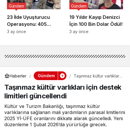
Gündem
Gündem
23 İlde Uyuşturucu
19 Yıldır Kayıp Denizci
Operasyonu: 405
İçin 100 Bin Dolar Ödül!
Gözaltı!
3 ay önce
3 ay önce
Gündem
Haberler
Taşınmaz kültür varlıkları
için destek limitleri
Taşınmaz kültür varlıkları için destek
güncellendi
limitleri güncellendi
Kültür ve Turizm Bakanlığı, taşınmaz kültür
varlıklarına sağlanan mali yardımların parasal limitlerini
2025 Yİ-ÜFE oranlarını dikkate alarak güncelledi. Yeni
düzenleme 1 Şubat 2026’da yürürlüğe girecek.