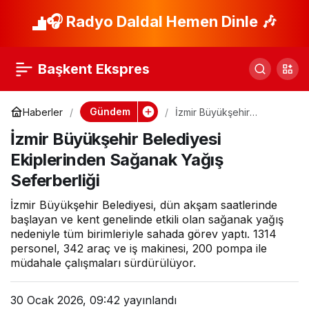
Taşınmaz kültür
🎧 Radyo Daldal Hemen Dinle 🎶
Paylaş
varlıkları için destek
Başkent Ekspres
limitleri güncellendi
Gündem
Haberler
İzmir Büyükşehir
Belediyesi Ekiplerinden
İzmir Büyükşehir Belediyesi
Sağanak Yağış
Seferberliği
Ekiplerinden Sağanak Yağış
Seferberliği
İzmir Büyükşehir Belediyesi, dün akşam saatlerinde
başlayan ve kent genelinde etkili olan sağanak yağış
nedeniyle tüm birimleriyle sahada görev yaptı. 1314
personel, 342 araç ve iş makinesi, 200 pompa ile
müdahale çalışmaları sürdürülüyor.
30 Ocak 2026, 09:42
yayınlandı