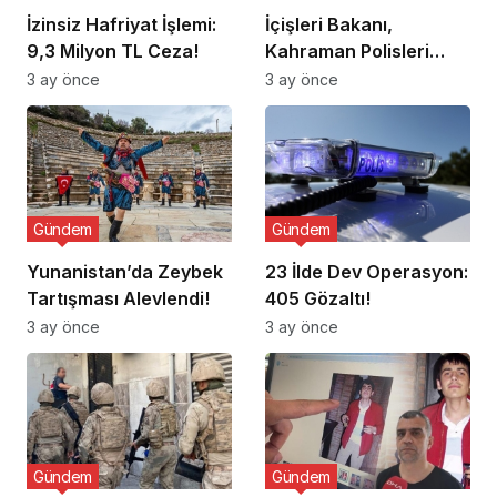
İzinsiz Hafriyat İşlemi:
İçişleri Bakanı,
9,3 Milyon TL Ceza!
Kahraman Polisleri
Ziyaret Etti
3 ay önce
3 ay önce
Gündem
Gündem
Yunanistan’da Zeybek
23 İlde Dev Operasyon:
Tartışması Alevlendi!
405 Gözaltı!
3 ay önce
3 ay önce
Gündem
Gündem