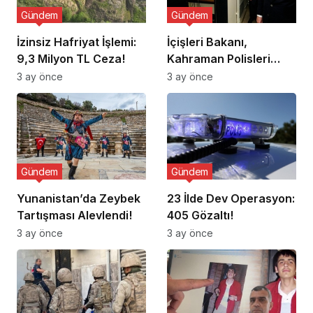
Gündem
Gündem
İzinsiz Hafriyat İşlemi:
İçişleri Bakanı,
9,3 Milyon TL Ceza!
Kahraman Polisleri
Ziyaret Etti
3 ay önce
3 ay önce
Gündem
Gündem
Yunanistan’da Zeybek
23 İlde Dev Operasyon:
Tartışması Alevlendi!
405 Gözaltı!
3 ay önce
3 ay önce