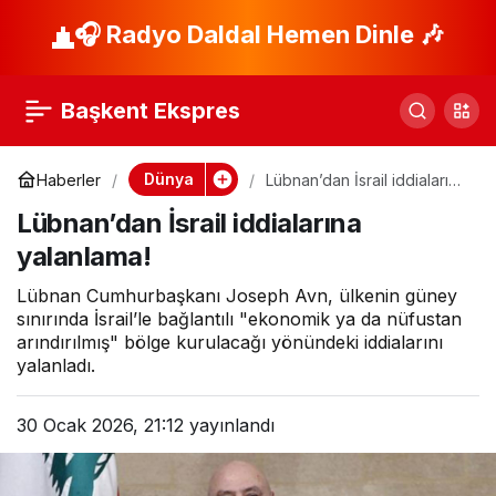
Ülke alarma geçti!
🎧 Radyo Daldal Hemen Dinle 🎶
Paylaş
Tatbikatta kilolarca
Başkent Ekspres
bomba kayboldu!
Dünya
Haberler
Lübnan’dan İsrail iddialarına
yalanlama!
Korku dolu bekleyiş
Lübnan’dan İsrail iddialarına
yalanlama!
Lübnan Cumhurbaşkanı Joseph Avn, ülkenin güney
sınırında İsrail’le bağlantılı "ekonomik ya da nüfustan
arındırılmış" bölge kurulacağı yönündeki iddialarını
yalanladı.
30 Ocak 2026, 21:12
yayınlandı