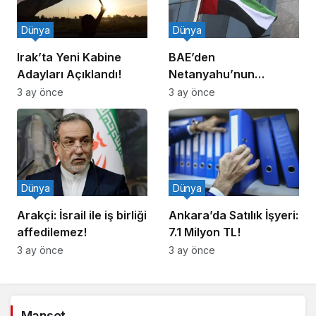
Dünya
Dünya
Irak’ta Yeni Kabine
BAE’den
Adayları Açıklandı!
Netanyahu’nun
Ziyareti İddiasına
3 ay önce
3 ay önce
Yalanlama
Dünya
Dünya
Arakçi: İsrail ile iş birliği
Ankara’da Satılık İşyeri:
affedilemez!
7.1 Milyon TL!
3 ay önce
3 ay önce
Manşet