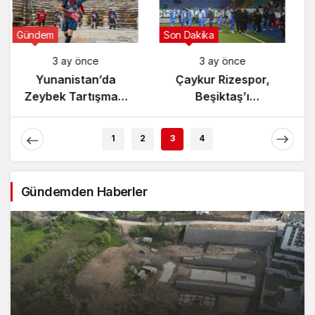
Gündem
Son Dakika
3 ay önce
3 ay önce
Yunanistan’da
Çaykur Rizespor,
Zeybek Tartışması
Beşiktaş’ı
Alevlendi!
Ağırlıyor!
1
2
3
4
Gündemden Haberler