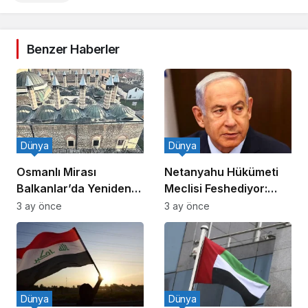
Benzer Haberler
Dünya
Dünya
Osmanlı Mirası
Netanyahu Hükümeti
Balkanlar’da Yeniden
Meclisi Feshediyor:
Canlanıyor
Erken Seçim!
3 ay önce
3 ay önce
Dünya
Dünya