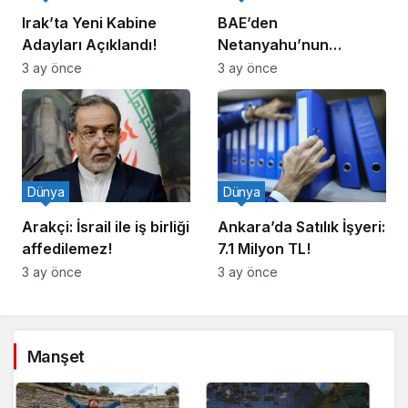
Irak’ta Yeni Kabine
BAE’den
Adayları Açıklandı!
Netanyahu’nun
Ziyareti İddiasına
3 ay önce
3 ay önce
Yalanlama
Dünya
Dünya
Arakçi: İsrail ile iş birliği
Ankara’da Satılık İşyeri:
affedilemez!
7.1 Milyon TL!
3 ay önce
3 ay önce
Manşet