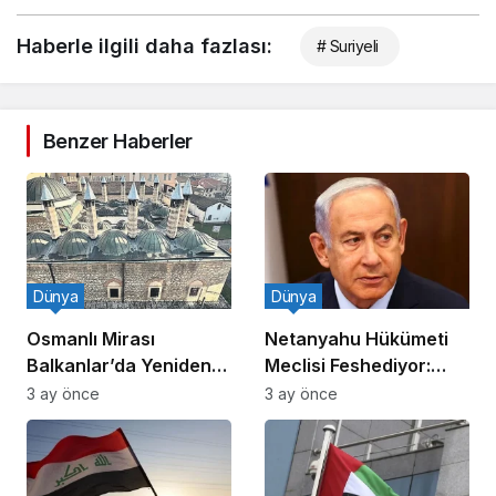
Haberle ilgili daha fazlası:
# Suriyeli
Benzer Haberler
Dünya
Dünya
Osmanlı Mirası
Netanyahu Hükümeti
Balkanlar’da Yeniden
Meclisi Feshediyor:
Canlanıyor
Erken Seçim!
3 ay önce
3 ay önce