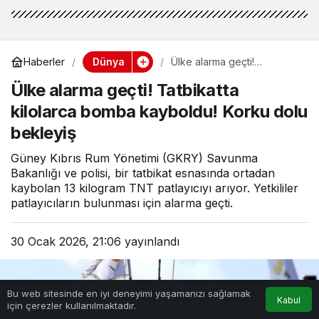
Dünya
Haberler
Ülke alarma geçti!
Tatbikatta kilolarca bomba
Ülke alarma geçti! Tatbikatta
kayboldu! Korku dolu
bekleyiş
kilolarca bomba kayboldu! Korku dolu
bekleyiş
Güney Kıbrıs Rum Yönetimi (GKRY) Savunma
Bakanlığı ve polisi, bir tatbikat esnasında ortadan
kaybolan 13 kilogram TNT patlayıcıyı arıyor. Yetkililer
patlayıcıların bulunması için alarma geçti.
30 Ocak 2026, 21:06
yayınlandı
Bu web sitesinde en iyi deneyimi yaşamanızı sağlamak
Kabul
için çerezler kullanılmaktadır.