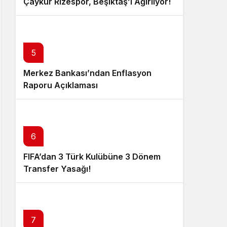
Çaykur Rizespor, Beşiktaş’ı Ağırlıyor!
5
Merkez Bankası’ndan Enflasyon
Raporu Açıklaması
6
FIFA’dan 3 Türk Kulübüne 3 Dönem
Transfer Yasağı!
7