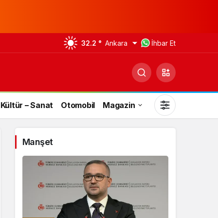
32.2 °
Ankara
İhbar Et
Kültür – Sanat
Otomobil
Magazin
Manşet
Gündüz Modu
Gündüz modunu seçin.