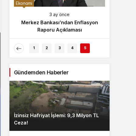
Gece Modu
Ekonomi
Gece modunu seçin.
3 ay önce
Merkez Bankası’ndan Enflasyon
Sistem Modu
Raporu Açıklaması
Sistem modunu seçin.
1
2
3
4
5
Gündemden Haberler
İzinsiz Hafriyat İşlemi: 9,3 Milyon TL
Ceza!