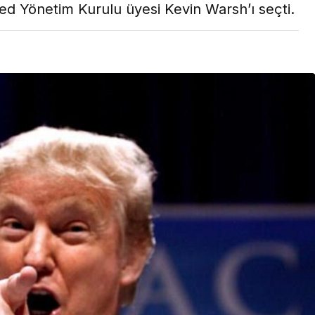
ed Yönetim Kurulu üyesi Kevin Warsh’ı seçti.
Son Dakika
nce
3 ay önce
bek Tartışması
Çaykur Rizespor, Beşiktaş’ı
di!
Ağırlıyor!