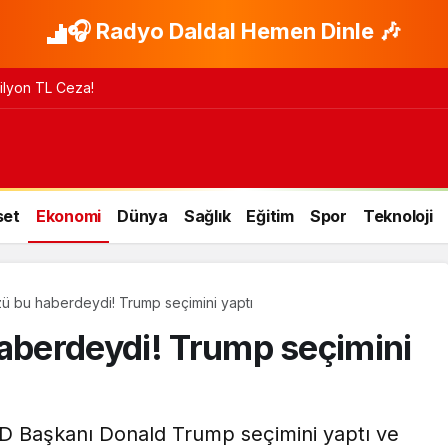
🎧 Radyo Daldal Hemen Dinle 🎶
 Milyon TL Ceza!
set
Ekonomi
Dünya
Sağlık
Eğitim
Spor
Teknoloji
zü bu haberdeydi! Trump seçimini yaptı
haberdeydi! Trump seçimini
BD Başkanı Donald Trump seçimini yaptı ve