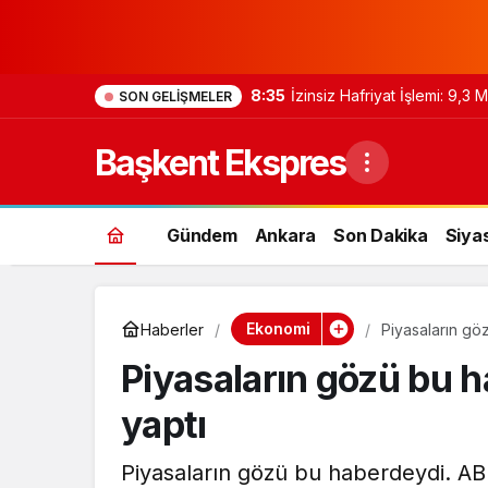
8:35
İzinsiz Hafriyat İşlemi: 9,3
SON GELIŞMELER
Başkent Ekspres
Gündem
Ankara
Son Dakika
Siya
Ekonomi
Haberler
Piyasaların gö
Piyasaların gözü bu 
yaptı
Piyasaların gözü bu haberdeydi. A