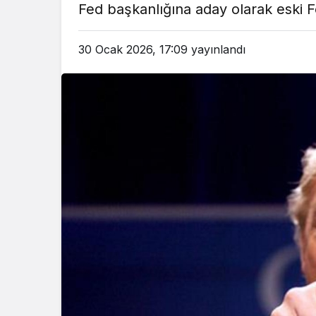
Fed başkanlığına aday olarak eski F
em
Gündem
3 ay önce
3 ay ö
30 Ocak 2026, 17:09
yayınlandı
leri Bakanı, Kahraman Polisleri
Yunanistan’da Zey
Ziyaret Etti
Alevlen