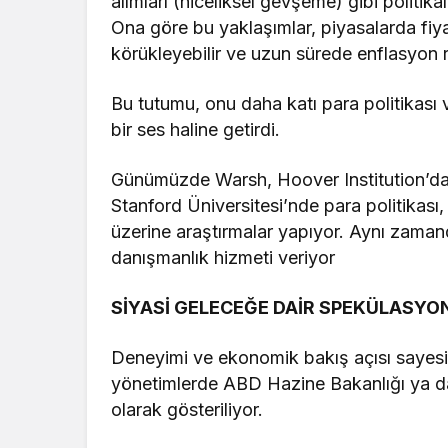
alımları (niceliksel gevşeme) gibi politikal
Ona göre bu yaklaşımlar, piyasalarda fiyat 
körükleyebilir ve uzun sürede enflasyon ris
Bu tutumu, onu daha katı para politikası 
bir ses haline getirdi.
Günümüzde Warsh, Hoover Institution’da ü
Stanford Üniversitesi’nde para politikası,
üzerine araştırmalar yapıyor. Aynı zamand
danışmanlık hizmeti veriyor
SİYASİ GELECEĞE DAİR SPEKÜLASYO
Deneyimi ve ekonomik bakış açısı sayesi
yönetimlerde ABD Hazine Bakanlığı ya da 
olarak gösteriliyor.