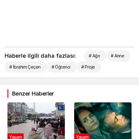
Haberle ilgili daha fazlası:
# Ağrı
# Anne
# İbrahim Çeçen
# Öğrenci
# Proje
Benzer Haberler
Yaşam
Yaşam