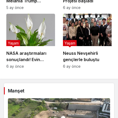
Melania Trump
Projesi başladı
popülerlik
5 ay önce
6 ay önce
sıralamasında sondan
ikinci!
Yaşam
Yaşam
NASA araştırmaları
Neuss Nevşehirli
sonuçlandı! Evin
gençlerle buluştu
havasını yüzde doksan
6 ay önce
6 ay önce
temizleyen çiçek
buymuş
Manşet