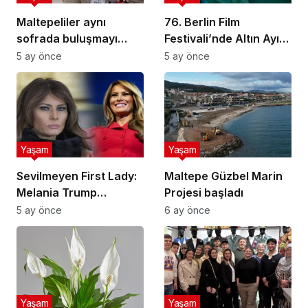
Maltepeliler aynı
76. Berlin Film
sofrada buluşmayı
Festivali’nde Altın Ayı
sürdürüyor
ödülünü Sarı Zarflar
5 ay önce
5 ay önce
kazandı
Yaşam
Yaşam
Sevilmeyen First Lady:
Maltepe Güzbel Marin
Melania Trump
Projesi başladı
popülerlik
5 ay önce
6 ay önce
sıralamasında sondan
ikinci!
Yaşam
Yaşam