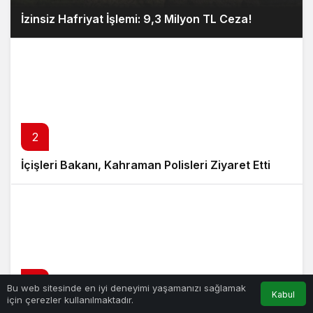
İzinsiz Hafriyat İşlemi: 9,3 Milyon TL Ceza!
2
İçişleri Bakanı, Kahraman Polisleri Ziyaret Etti
3
Bu web sitesinde en iyi deneyimi yaşamanızı sağlamak
Kabul
için çerezler kullanılmaktadır.
Yunanistan’da Zeybek Tartışması Alevlendi!