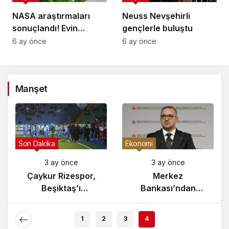
NASA araştırmaları
Neuss Nevşehirli
sonuçlandı! Evin
gençlerle buluştu
havasını yüzde doksan
6 ay önce
6 ay önce
temizleyen çiçek
buymuş
Manşet
Gündem
Son Dakika
Eko
3 ay önce
3 ay önce
Yunanistan’da
Çaykur Rizespor,
Zeybek Tartışması
Beşiktaş’ı
Alevlendi!
Ağırlıyor!
E
1
2
3
4