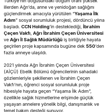
Türkiye’nin doğusundaki doğum oranı yüksek
illerden Ağrı’da, anne ve yenidoğan sağlığını
güçlendirmek amacıyla yürütülen “
Yaşama İlk
Adım
” sosyal sorumluluk projesi, dördüncü yılına
başladı.
CCN Holding
’in desteklediği,
İbrahim
Çeçen Vakfı
,
Ağrı İbrahim Çeçen Üniversitesi
ve
Ağrı İl Sağlık Müdürlüğü
iş birliğiyle hayata
geçirilen proje kapsamında bugüne dek
550
’den
fazla anneye ulaşıldı.
2021 yılında Ağrı İbrahim Çeçen Üniversitesi
(AİÇÜ) Ebelik Bölümü öğrencilerinin sahadaki
gözlemleriyle şekillenen ve İbrahim Çeçen
Vakfı’nın, öğrenci sosyal sorumluluk proje
hibesiyle hayata geçen “Yaşama İlk Adım”,
özellikle sağlık hizmetlerine erişimde güçlük
yaşayan annelere yönelik bilgi, danışmanlık ve
temel bakım desteği sunuyor.