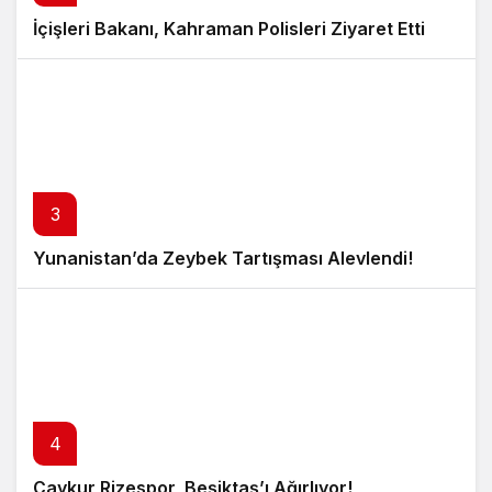
İçişleri Bakanı, Kahraman Polisleri Ziyaret Etti
3
Yunanistan’da Zeybek Tartışması Alevlendi!
4
Çaykur Rizespor, Beşiktaş’ı Ağırlıyor!