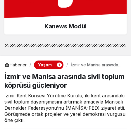
Kanews Modül
Yaşam
Haberler
İzmir ve Manisa arasında
sivil toplum köprüsü
İzmir ve Manisa arasında sivil toplum
güçleniyor
köprüsü güçleniyor
İzmir Kent Konseyi Yürütme Kurulu, iki kent arasındaki
sivil toplum dayanışmasını artırmak amacıyla Manisalı
Dernekler Federasyonu’nu (MANİSA-FED) ziyaret etti.
Görüşmede ortak projeler ve yerel demokrasi vurgusu
öne çıktı.