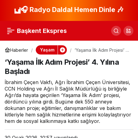
İzmir ve Manisa
🎧 Radyo Daldal Hemen Dinle 🎶
Paylaş
arasında sivil toplum
Başkent Ekspres
köprüsü güçleniyor
Yaşam
Haberler
‘Yaşama İlk Adım Projesi’ 4.
Yılına Başladı
‘Yaşama İlk Adım Projesi’ 4. Yılına
Başladı
İbrahim Çeçen Vakfı, Ağrı İbrahim Çeçen Üniversitesi,
CCN Holding ve Ağrı İl Sağlık Müdürlüğü iş birliğiyle
Ağrı’da hayata geçirilen ‘Yaşama İlk Adım’ projesi,
dördüncü yılına girdi. Bugüne dek 550 anneye
dokunan proje; eğitimler, danışmanlıklar ve bakım
kitleriyle hem sağlık hizmetlerine erişimi kolaylaştırıyor
hem de sosyal kalkınmaya katkı sağlıyor.
30 Ocak 2026, 10:57
yayınlandı