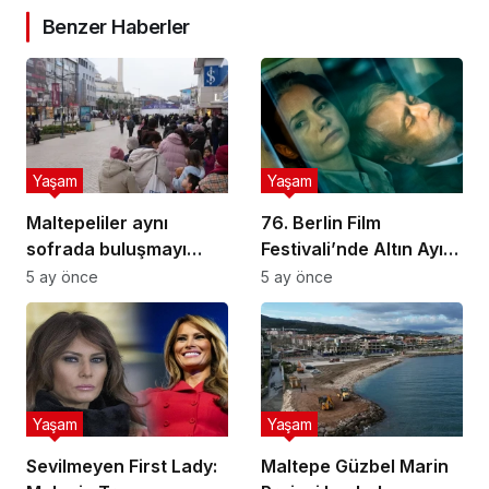
Benzer Haberler
Yaşam
Yaşam
Maltepeliler aynı
76. Berlin Film
sofrada buluşmayı
Festivali’nde Altın Ayı
sürdürüyor
ödülünü Sarı Zarflar
5 ay önce
5 ay önce
kazandı
Yaşam
Yaşam
Sevilmeyen First Lady:
Maltepe Güzbel Marin