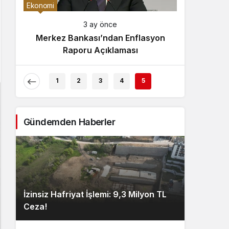
Gece Modu
Ekonomi
Gece modunu seçin.
3 ay önce
Merkez Bankası’ndan Enflasyon
Sistem Modu
Raporu Açıklaması
Sistem modunu seçin.
1
2
3
4
5
Gündemden Haberler
İzinsiz Hafriyat İşlemi: 9,3 Milyon TL
Ceza!