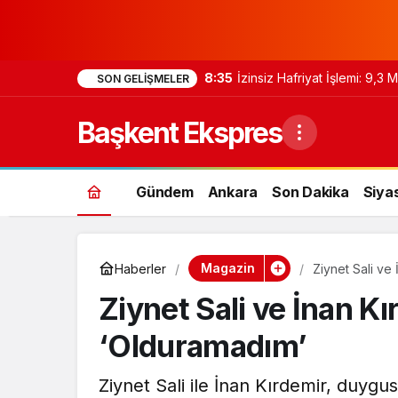
8:35
İzinsiz Hafriyat İşlemi: 9,3
SON GELIŞMELER
Başkent Ekspres
Gündem
Ankara
Son Dakika
Siya
Magazin
Haberler
Ziynet Sali ve
Ziynet Sali ve İnan K
‘Olduramadım’
Ziynet Sali ile İnan Kırdemir, duygu