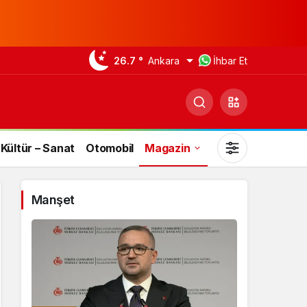
26.7 °
Ankara
İhbar Et
Kültür – Sanat
Otomobil
Magazin
Manşet
Gündüz Modu
Gündüz modunu seçin.