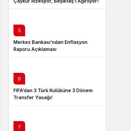
Çaykur Rizespor, Beşiktaş’ı Ağırlıyor!
5
Merkez Bankası’ndan Enflasyon
Raporu Açıklaması
6
FIFA’dan 3 Türk Kulübüne 3 Dönem
Transfer Yasağı!
7