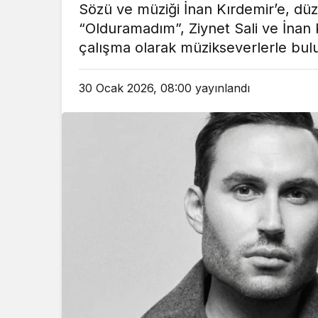
Sözü ve müziği İnan Kırdemir’e, düz
em
Gündem
“Olduramadım”, Ziynet Sali ve İnan Kı
3 ay önce
3 ay ö
çalışma olarak müzikseverlerle bul
leri Bakanı, Kahraman Polisleri
Yunanistan’da Zey
Ziyaret Etti
Alevlen
30 Ocak 2026, 08:00
yayınlandı