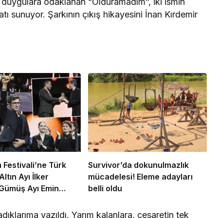
duygulara odaklanan “Olduramadım”, iki ismin
ı sunuyor. Şarkının çıkış hikayesini İnan Kırdemir
m Festivali’ne Türk
Survivor’da dokunulmazlık
ltın Ayı İlker
mücadelesi! Eleme adayları
 Gümüş Ayı Emin
belli oldu
klarıma yazıldı. Yarım kalanlara, cesaretin tek