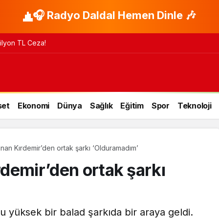
🎧 Radyo Daldal Hemen Dinle 🎶
 Milyon TL Ceza!
set
Ekonomi
Dünya
Sağlık
Eğitim
Spor
Teknoloji
 İnan Kırdemir’den ortak şarkı ‘Olduramadım’
ırdemir’den ortak şarkı
su yüksek bir balad şarkıda bir araya geldi.