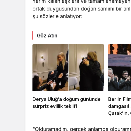
Yarım kalan aşklara ve tamamlanamayan 
ortak duygusundan doğan samimi bir anlat
şu sözlerle anlatıyor:
Göz Atın
Derya Uluğ’a doğum gününde
Berlin Fil
sürpriz evlilik teklifi
damgası! A
Çatak’ın,
Alper’in
“Olduramadım, gerçek anlamda olduramadı