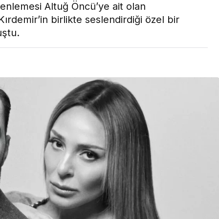
enlemesi Altuğ Öncü’ye ait olan
Son Dakika
rdemir’in birlikte seslendirdiği özel bir
nce
3 ay önce
uştu.
bek Tartışması
Çaykur Rizespor, Beşiktaş’ı
di!
Ağırlıyor!