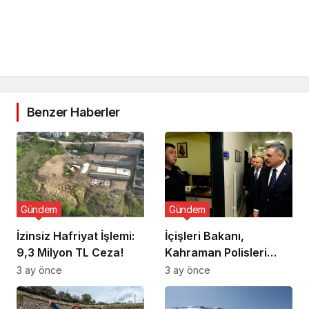
Benzer Haberler
Gündem
Gündem
İzinsiz Hafriyat İşlemi:
İçişleri Bakanı,
9,3 Milyon TL Ceza!
Kahraman Polisleri
Ziyaret Etti
3 ay önce
3 ay önce