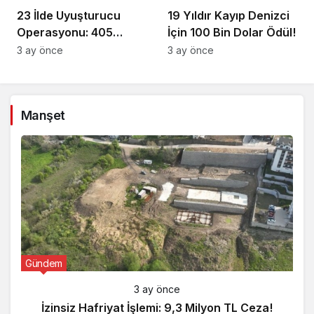
23 İlde Uyuşturucu
19 Yıldır Kayıp Denizci
Operasyonu: 405
İçin 100 Bin Dolar Ödül!
Gözaltı!
3 ay önce
3 ay önce
Manşet
Gündem
3 ay önce
İzinsiz Hafriyat İşlemi: 9,3 Milyon TL Ceza!