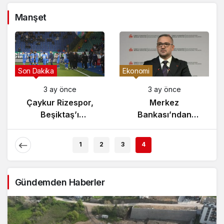
Manşet
Gündem
Son Dakika
3 ay önce
3 ay önce
Yunanistan’da
Çaykur Rizespor,
Zeybek Tartışması
Beşiktaş’ı
Alevlendi!
Ağırlıyor!
1
2
3
4
Gündemden Haberler