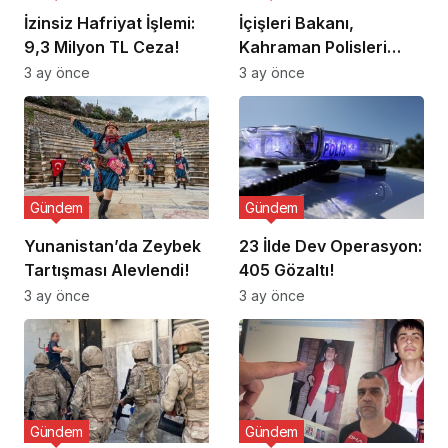
İzinsiz Hafriyat İşlemi:
İçişleri Bakanı,
9,3 Milyon TL Ceza!
Kahraman Polisleri
Ziyaret Etti
3 ay önce
3 ay önce
Gündem
Gündem
Yunanistan’da Zeybek
23 İlde Dev Operasyon:
Tartışması Alevlendi!
405 Gözaltı!
3 ay önce
3 ay önce
Gündem
Gündem