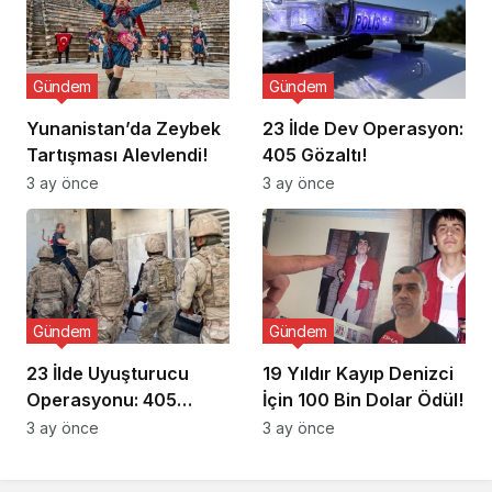
Gündem
Gündem
Yunanistan’da Zeybek
23 İlde Dev Operasyon:
Tartışması Alevlendi!
405 Gözaltı!
3 ay önce
3 ay önce
Gündem
Gündem
23 İlde Uyuşturucu
19 Yıldır Kayıp Denizci
Operasyonu: 405
İçin 100 Bin Dolar Ödül!
Gözaltı!
3 ay önce
3 ay önce