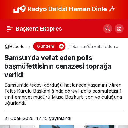
‘Suriye Raporu:
🎧 Radyo Daldal Hemen Dinle 🎶
Paylaş
Öngörüler, Teklifler
Başkent Ekspres
ve Çözümler’ başlıklı
Gündem
Haberler
Samsun’da vefat eden
polis başmüfettisinin
rapor kamuoyuyla
Samsun’da vefat eden polis
cenazesi toprağa verildi
başmüfettisinin cenazesi toprağa
paylaşıldı
verildi
Samsun'da tedavi gördüğü hastanede yaşamını yitiren
Teftiş Kurulu Başkanlığında görevli polis başmüfettişi 1.
sınıf emniyet müdürü Musa Bozkurt, son yolculuğuna
uğurlandı.
31 Ocak 2026, 17:45
yayınlandı