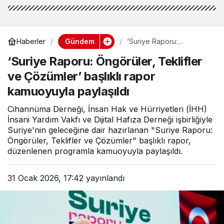
Gündem
Haberler
‘Suriye Raporu:
Öngörüler, Teklifler ve
‘Suriye Raporu: Öngörüler, Teklifler
Çözümler’ başlıklı rapor
kamuoyuyla paylaşıldı
ve Çözümler’ başlıklı rapor
kamuoyuyla paylaşıldı
Cihannüma Derneği, İnsan Hak ve Hürriyetleri (İHH)
İnsani Yardım Vakfı ve Dijital Hafıza Derneği işbirliğiyle
Suriye'nin geleceğine dair hazırlanan "Suriye Raporu:
Öngörüler, Teklifler ve Çözümler" başlıklı rapor,
düzenlenen programla kamuoyuyla paylaşıldı.
31 Ocak 2026, 17:42
yayınlandı