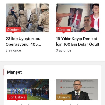
Gündem
Gündem
23 İlde Uyuşturucu
19 Yıldır Kayıp Denizci
Operasyonu: 405
İçin 100 Bin Dolar Ödül!
Gözaltı!
3 ay önce
3 ay önce
Manşet
Son Dakika
Ekonomi