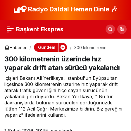
Alanya’da Denizde
🎧 Radyo Daldal Hemen Dinle 🎶
Paylaş
Erkek Cesedi Bulundu
Başkent Ekspres
Gündem
Haberler
300 kilometrenin
üzerinde hız yaparak
300 kilometrenin üzerinde hız
drift atan sürücü
yakalandı
yaparak drift atan sürücü yakalandı
İçişleri Bakanı Ali Yerlikaya, İstanbul'un Eyüpsultan
ilçesinde 300 kilometrenin üzerine hız yaparak drift
atarak trafik güvenliğini hiçe sayan sürücünün
yakalandığını duyurdu. Bakan Yerlikaya, " Bu tür
davranışlarda bulunan sürücüleri gördüğünüzde
lütfen 112 Acil Çağrı Merkezimize bildirin. Biz gereğini
yaparız" ifadelerini kullandı.
1 Şubat 2026, 19:45
yayınlandı