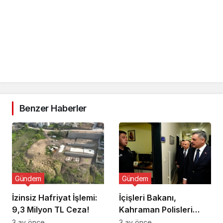
Benzer Haberler
Gündem
Gündem
İzinsiz Hafriyat İşlemi:
İçişleri Bakanı,
9,3 Milyon TL Ceza!
Kahraman Polisleri
Ziyaret Etti
3 ay önce
3 ay önce