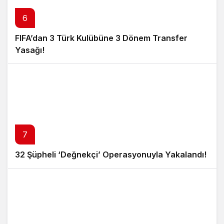
6
FIFA’dan 3 Türk Kulübüne 3 Dönem Transfer
Yasağı!
7
32 Şüpheli ‘Değnekçi’ Operasyonuyla Yakalandı!