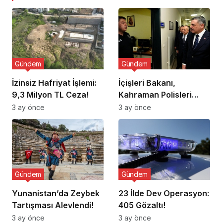
Gündem
Gündem
İzinsiz Hafriyat İşlemi:
İçişleri Bakanı,
9,3 Milyon TL Ceza!
Kahraman Polisleri
Ziyaret Etti
3 ay önce
3 ay önce
Gündem
Gündem
Yunanistan’da Zeybek
23 İlde Dev Operasyon:
Tartışması Alevlendi!
405 Gözaltı!
3 ay önce
3 ay önce