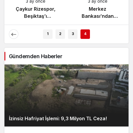
3 ay önce
3 ay önce
Çaykur Rizespor,
Merkez
Beşiktaş’ı
Bankası’ndan
Ağırlıyor!
Enflasyon Raporu
Açıklaması
1
2
3
4
Gündemden Haberler
İzinsiz Hafriyat İşlemi: 9,3 Milyon TL Ceza!