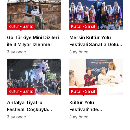
Kültür - Sanat
Kültür - Sanat
Go Türkiye Mini Dizileri
Mersin Kültür Yolu
ile 3 Milyar İzlenme!
Festivali Sanatla Dolu
Geçiyor!
3 ay önce
3 ay önce
Kültür - Sanat
Kültür - Sanat
Antalya Tiyatro
Kültür Yolu
Festivali Coşkuyla
Festivali’nde
Başladı!
Geleneksel Sanatlar
3 ay önce
3 ay önce