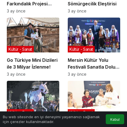
Farkındalık Projesi
Sömürgecilik Eleştirisi
Başlıyor
3 ay önce
3 ay önce
Kültür - Sanat
Kültür - Sanat
Go Türkiye Mini Dizileri
Mersin Kültür Yolu
ile 3 Milyar İzlenme!
Festivali Sanatla Dolu
Geçiyor!
3 ay önce
3 ay önce
Kültür - Sanat
Kültür - Sanat
Bu web sitesinde en iyi deneyimi yaşamanızı sağlamak
Kabul
için çerezler kullanılmaktadır.
Antalya Tiyatro
Kültür Yolu