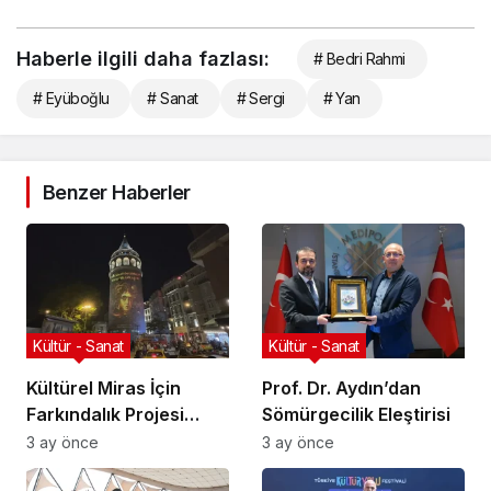
Haberle ilgili daha fazlası:
# Bedri Rahmi
# Eyüboğlu
# Sanat
# Sergi
# Yan
Benzer Haberler
Kültür - Sanat
Kültür - Sanat
Kültürel Miras İçin
Prof. Dr. Aydın’dan
Farkındalık Projesi
Sömürgecilik Eleştirisi
Başlıyor
3 ay önce
3 ay önce