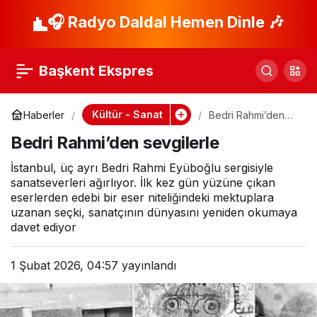
Samimiyet her zaman
🎧 Radyo Daldal Hemen Dinle 🎶
Paylaş
karşılık bulur
Başkent Ekspres
Kültür - Sanat
Haberler
Bedri Rahmi’den
sevgilerle
Bedri Rahmi’den sevgilerle
İstanbul, üç ayrı Bedri Rahmi Eyüboğlu sergisiyle
sanatseverleri ağırlıyor. İlk kez gün yüzüne çıkan
eserlerden edebi bir eser niteliğindeki mektuplara
uzanan seçki, sanatçının dünyasını yeniden okumaya
davet ediyor
1 Şubat 2026, 04:57
yayınlandı