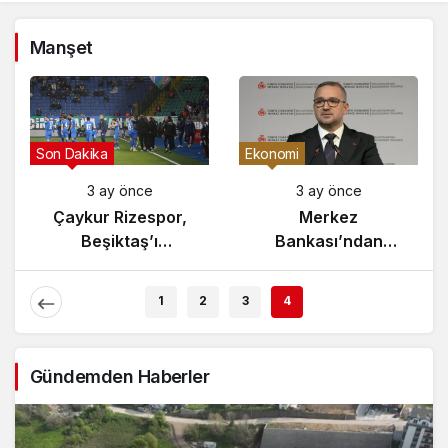
Manşet
Son Dakika
Ekonomi
3 ay önce
3 ay önce
da
Çaykur Rizespor,
Merkez
ması
Beşiktaş’ı
Bankası’ndan
Ağırlıyor!
Enflasyon Raporu
Açıklaması
1
2
3
4
Gündemden Haberler