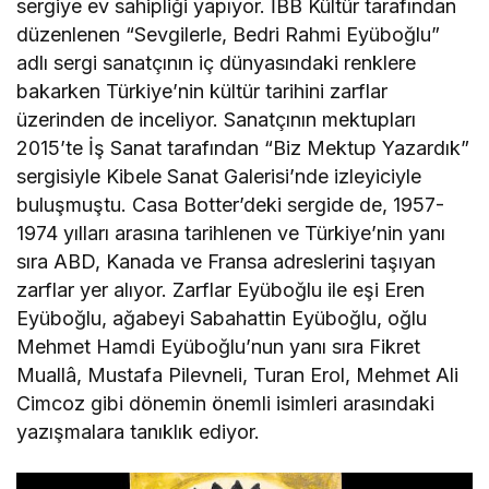
sergiye ev sahipliği yapıyor. İBB Kültür tarafından
düzenlenen “Sevgilerle, Bedri Rahmi Eyüboğlu”
adlı sergi sanatçının iç dünyasındaki renklere
bakarken Türkiye’nin kültür tarihini zarflar
üzerinden de inceliyor. Sanatçının mektupları
2015’te İş Sanat tarafından “Biz Mektup Yazardık”
sergisiyle Kibele Sanat Galerisi’nde izleyiciyle
buluşmuştu. Casa Botter’deki sergide de, 1957-
1974 yılları arasına tarihlenen ve Türkiye’nin yanı
sıra ABD, Kanada ve Fransa adreslerini taşıyan
zarflar yer alıyor. Zarflar Eyüboğlu ile eşi Eren
Eyüboğlu, ağabeyi Sabahattin Eyüboğlu, oğlu
Mehmet Hamdi Eyüboğlu’nun yanı sıra Fikret
Muallâ, Mustafa Pilevneli, Turan Erol, Mehmet Ali
Cimcoz gibi dönemin önemli isimleri arasındaki
yazışmalara tanıklık ediyor.