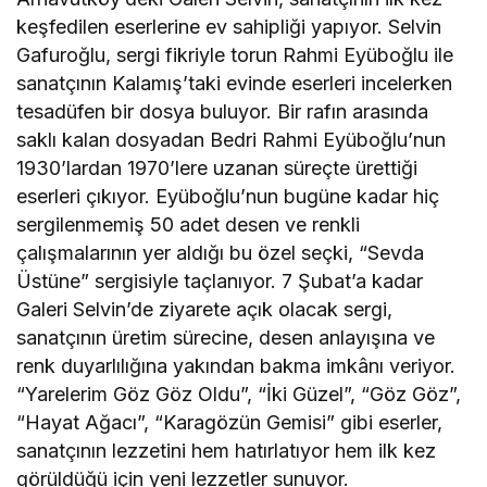
keşfedilen eserlerine ev sahipliği yapıyor. Selvin
Gafuroğlu, sergi fikriyle torun Rahmi Eyüboğlu ile
sanatçının Kalamış’taki evinde eserleri incelerken
tesadüfen bir dosya buluyor. Bir rafın arasında
saklı kalan dosyadan Bedri Rahmi Eyüboğlu’nun
1930’lardan 1970’lere uzanan süreçte ürettiği
eserleri çıkıyor. Eyüboğlu’nun bugüne kadar hiç
sergilenmemiş 50 adet desen ve renkli
çalışmalarının yer aldığı bu özel seçki, “Sevda
Üstüne” sergisiyle taçlanıyor. 7 Şubat’a kadar
Galeri Selvin’de ziyarete açık olacak sergi,
sanatçının üretim sürecine, desen anlayışına ve
renk duyarlılığına yakından bakma imkânı veriyor.
“Yarelerim Göz Göz Oldu”, “İki Güzel”, “Göz Göz”,
“Hayat Ağacı”, “Karagözün Gemisi” gibi eserler,
sanatçının lezzetini hem hatırlatıyor hem ilk kez
görüldüğü için yeni lezzetler sunuyor.