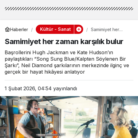
Kültür - Sanat
Haberler
Samimiyet her
zaman karşılık
Samimiyet her zaman karşılık bulur
bulur
Başrollerini Hugh Jackman ve Kate Hudson’ın
paylaştıkları “Song Sung Blue/Kalpten Söylenen Bir
Şarkı”, Neil Diamond şarkılarının merkezinde ilginç ve
gerçek bir hayat hikâyesi anlatıyor
1 Şubat 2026, 04:54
yayınlandı