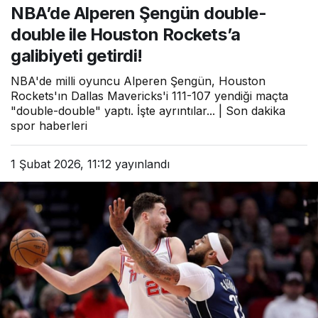
NBA’de Alperen Şengün double-
Rockets’a galibiyeti getirdi!
double ile Houston Rockets’a
galibiyeti getirdi!
NBA'de milli oyuncu Alperen Şengün, Houston
Rockets'ın Dallas Mavericks'i 111-107 yendiği maçta
"double-double" yaptı. İşte ayrıntılar... | Son dakika
spor haberleri
1 Şubat 2026, 11:12
yayınlandı