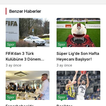
Benzer Haberler
Spor
Spor
FIFA’dan 3 Türk
Süper Lig’de Son Hafta
Kulübüne 3 Dönem
Heyecanı Başlıyor!
Transfer Yasağı!
3 ay önce
3 ay önce
Spor
Spor