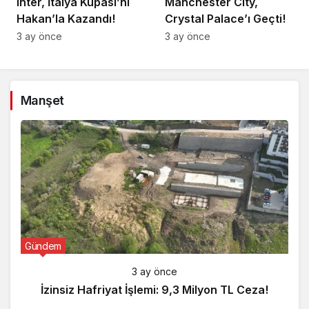
Inter, İtalya Kupası’nı
Manchester City,
Hakan’la Kazandı!
Crystal Palace’ı Geçti!
3 ay önce
3 ay önce
Manşet
Gündem
3 ay önce
İzinsiz Hafriyat İşlemi: 9,3 Milyon TL Ceza!