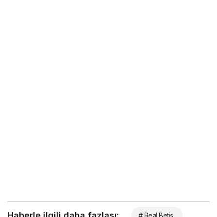
Haberle ilgili daha fazlası:
# Real Betis