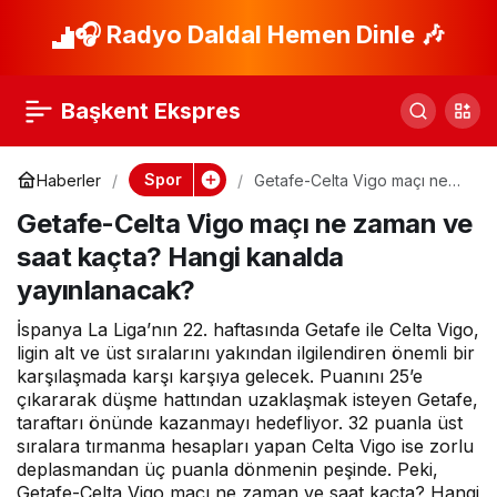
Real Betis-Valencia
🎧 Radyo Daldal Hemen Dinle 🎶
Paylaş
maçı ne zaman ve
Başkent Ekspres
saat kaçta? Hangi
Spor
Haberler
Getafe-Celta Vigo maçı ne
zaman ve saat kaçta? Hangi
kanalda
Getafe-Celta Vigo maçı ne zaman ve
kanalda yayınlanacak?
saat kaçta? Hangi kanalda
yayınlanacak?
yayınlanacak?
İspanya La Liga’nın 22. haftasında Getafe ile Celta Vigo,
ligin alt ve üst sıralarını yakından ilgilendiren önemli bir
karşılaşmada karşı karşıya gelecek. Puanını 25’e
çıkararak düşme hattından uzaklaşmak isteyen Getafe,
taraftarı önünde kazanmayı hedefliyor. 32 puanla üst
sıralara tırmanma hesapları yapan Celta Vigo ise zorlu
deplasmandan üç puanla dönmenin peşinde. Peki,
Getafe-Celta Vigo maçı ne zaman ve saat kaçta? Hangi