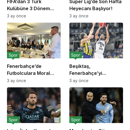
FIFA’dan 3 Türk
Süper Lig’de Son Hafta
Kulübüne 3 Dönem
Heyecanı Başlıyor!
Transfer Yasağı!
3 ay önce
3 ay önce
Spor
Spor
Fenerbahçe’de
Beşiktaş,
Futbolculara Moral
Fenerbahçe’yi
Yemeği!
Deplasmanda Yendi!
3 ay önce
3 ay önce
Spor
Spor