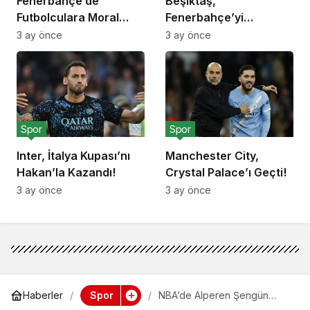
Fenerbahçe’de
Beşiktaş,
Futbolculara Moral
Fenerbahçe’yi
Yemeği!
Deplasmanda Yendi!
3 ay önce
3 ay önce
Spor
Spor
Inter, İtalya Kupası’nı
Manchester City,
Hakan’la Kazandı!
Crystal Palace’ı Geçti!
3 ay önce
3 ay önce
Spor
Haberler
NBA’de Alperen Şengün
double-double ile Houston