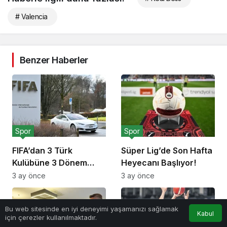
# Valencia
Benzer Haberler
Spor
Spor
FIFA’dan 3 Türk
Süper Lig’de Son Hafta
Kulübüne 3 Dönem
Heyecanı Başlıyor!
Transfer Yasağı!
3 ay önce
3 ay önce
Bu web sitesinde en iyi deneyimi yaşamanızı sağlamak
Kabul
için çerezler kullanılmaktadır.