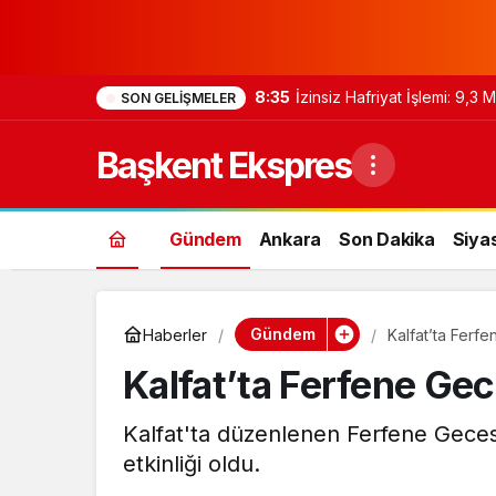
8:35
İzinsiz Hafriyat İşlemi: 9,3
SON GELIŞMELER
Başkent Ekspres
Gündem
Ankara
Son Dakika
Siya
Gündem
Haberler
Kalfat’ta Ferf
Kalfat’ta Ferfene Ge
Kalfat'ta düzenlenen Ferfene Gecesi,
etkinliği oldu.