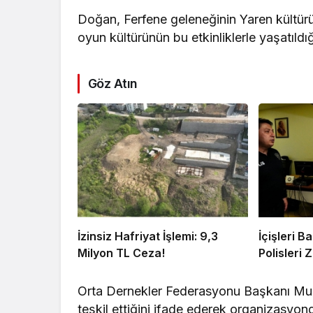
Doğan, Ferfene geleneğinin Yaren kültürü
oyun kültürünün bu etkinliklerle yaşatıldığın
Göz Atın
İzinsiz Hafriyat İşlemi: 9,3
İçişleri 
Milyon TL Ceza!
Polisleri Z
Orta Dernekler Federasyonu Başkanı Must
teşkil ettiğini ifade ederek organizasyon