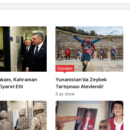
Gündem
Bakanı, Kahraman
Yunanistan’da Zeybek
Ziyaret Etti
Tartışması Alevlendi!
3 ay önce