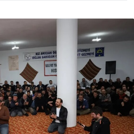
Son Dakika
nce
3 ay önce
bek Tartışması
Çaykur Rizespor, Beşiktaş’ı
di!
Ağırlıyor!