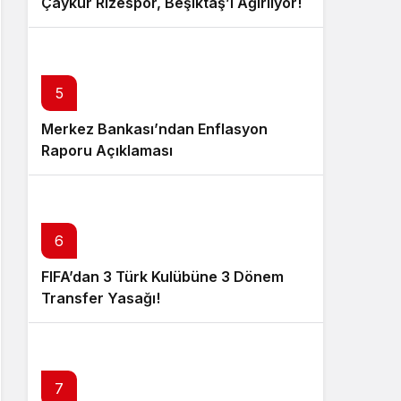
Çaykur Rizespor, Beşiktaş’ı Ağırlıyor!
5
Merkez Bankası’ndan Enflasyon
Raporu Açıklaması
6
FIFA’dan 3 Türk Kulübüne 3 Dönem
Transfer Yasağı!
7