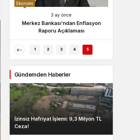
Gece Modu
Ekonomi
Gece modunu seçin.
3 ay önce
Merkez Bankası’ndan Enflasyon
Sistem Modu
Raporu Açıklaması
Sistem modunu seçin.
1
2
3
4
5
Gündemden Haberler
İzinsiz Hafriyat İşlemi: 9,3 Milyon TL
Ceza!