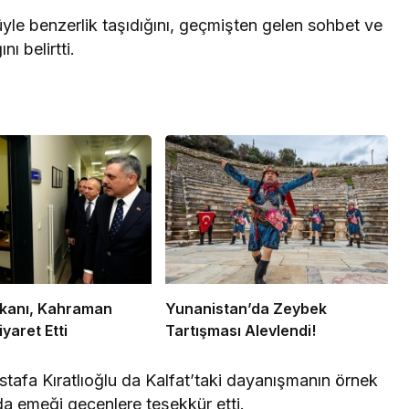
yle benzerlik taşıdığını, geçmişten gelen sohbet ve
ı belirtti.
Bakanı, Kahraman
Yunanistan’da Zeybek
iyaret Etti
Tartışması Alevlendi!
afa Kıratlıoğlu da Kalfat’taki dayanışmanın örnek
da emeği geçenlere teşekkür etti.