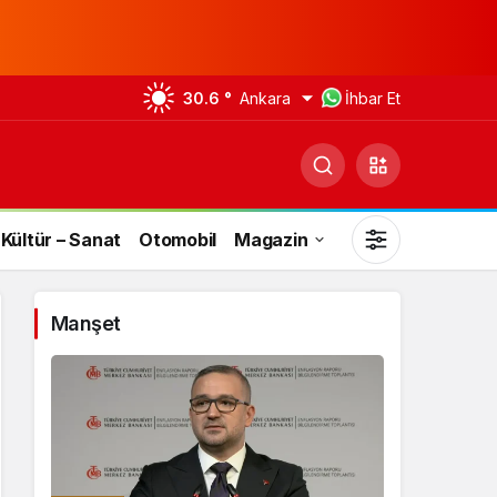
30.6 °
Ankara
İhbar Et
Kültür – Sanat
Otomobil
Magazin
Manşet
Gündüz Modu
Gündüz modunu seçin.