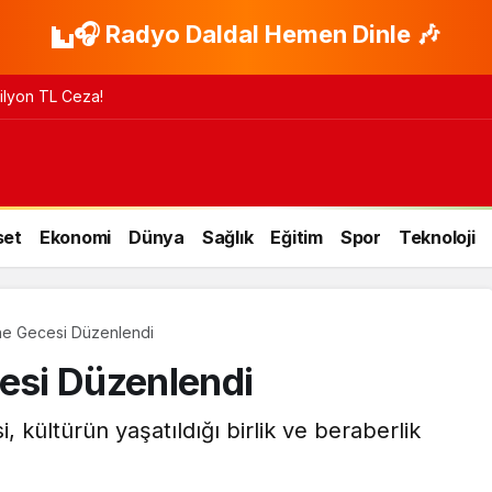
🎧 Radyo Daldal Hemen Dinle 🎶
 Milyon TL Ceza!
set
Ekonomi
Dünya
Sağlık
Eğitim
Spor
Teknoloji
ene Gecesi Düzenlendi
cesi Düzenlendi
 kültürün yaşatıldığı birlik ve beraberlik