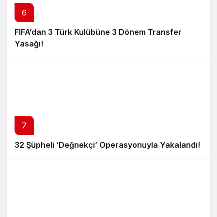
6
FIFA’dan 3 Türk Kulübüne 3 Dönem Transfer
Yasağı!
7
32 Şüpheli ‘Değnekçi’ Operasyonuyla Yakalandı!