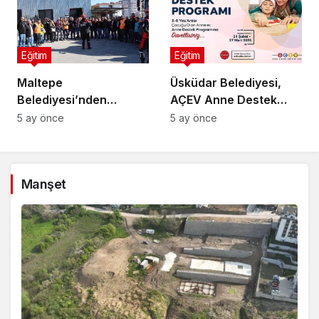
Eğitim
Eğitim
Maltepe
Üsküdar Belediyesi,
Belediyesi’nden
AÇEV Anne Destek
personeline yangın
Programı’nın İkincisini
5 ay önce
5 ay önce
farkındalık eğitimi
Başlatıyor
Manşet