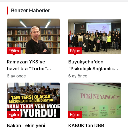
Benzer Haberler
Eğitim
Eğitim
Ramazan YKS’ye
Büyükşehir’den
hazırlıkta “Turbo”
“Psikolojik Sağlamlık
etkisi yapabilir!
Eğitimi”
6 ay önce
6 ay önce
Eğitim
Eğitim
Bakan Tekin yeni
KABUK’tan İzBB