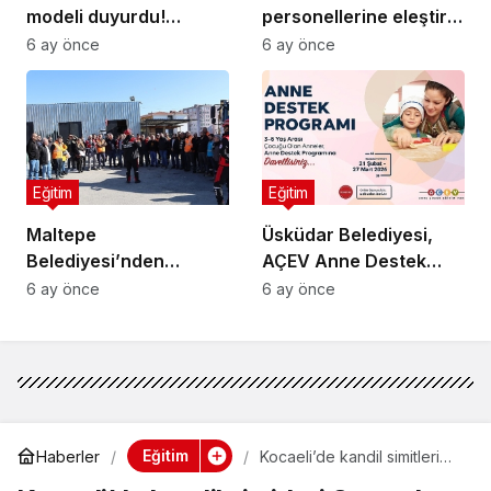
modeli duyurdu!
personellerine eleştirel
Milyonları ilgilendiriyor,
medya okuryazarlığı ve
6 ay önce
6 ay önce
tam tersi olacak…
dijital şiddet eğitimi
Eğitim
Eğitim
Maltepe
Üsküdar Belediyesi,
Belediyesi’nden
AÇEV Anne Destek
personeline yangın
Programı’nın İkincisini
6 ay önce
6 ay önce
farkındalık eğitimi
Başlatıyor
Eğitim
Haberler
Kocaeli’de kandil simitleri
Saygınlar Kulübü’nden