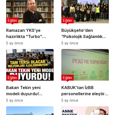
Eğitim
Eğitim
Ramazan YKS’ye
Büyükşehir’den
hazırlıkta “Turbo”
“Psikolojik Sağlamlık
etkisi yapabilir!
Eğitimi”
5 ay önce
5 ay önce
Eğitim
Eğitim
Bakan Tekin yeni
KABUK’tan İzBB
modeli duyurdu!
personellerine eleştirel
Milyonları ilgilendiriyor,
medya okuryazarlığı ve
5 ay önce
5 ay önce
tam tersi olacak…
dijital şiddet eğitimi