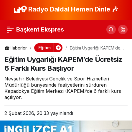
Kocaeli’de kandil
🎧 Radyo Daldal Hemen Dinle 🎶
Paylaş
simitleri Saygınlar
Başkent Ekspres
Kulübü’nden
Eğitim
Haberler
Eğitim Uygarlığı KAPEM’de
Ücretsiz 6 Farklı Kurs
Eğitim Uygarlığı KAPEM’de Ücretsiz
Başlıyor
6 Farklı Kurs Başlıyor
Nevşehir Belediyesi Gençlik ve Spor Hizmetleri
Müdürlüğü bünyesinde faaliyetlerini sürdüren
Kapadokya Eğitim Merkezi (KAPEM)’de 6 farklı kurs
açılıyor.
2 Şubat 2026, 20:33
yayınlandı