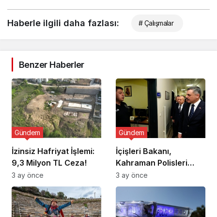
Haberle ilgili daha fazlası:
# Çalışmalar
Benzer Haberler
Gündem
Gündem
İzinsiz Hafriyat İşlemi:
İçişleri Bakanı,
9,3 Milyon TL Ceza!
Kahraman Polisleri
Ziyaret Etti
3 ay önce
3 ay önce