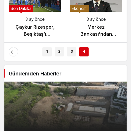
Gündem
Son Dakika
3 ay önce
3 ay önce
Yunanistan’da
Çaykur Rizespor,
Zeybek Tartışması
Beşiktaş’ı
Alevlendi!
Ağırlıyor!
1
2
3
4
Gündemden Haberler