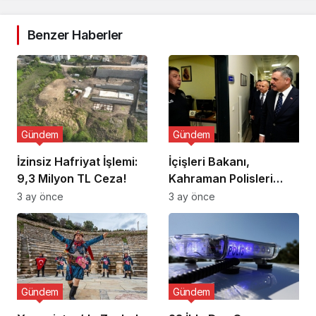
Benzer Haberler
Gündem
Gündem
İzinsiz Hafriyat İşlemi:
İçişleri Bakanı,
9,3 Milyon TL Ceza!
Kahraman Polisleri
Ziyaret Etti
3 ay önce
3 ay önce
Gündem
Gündem