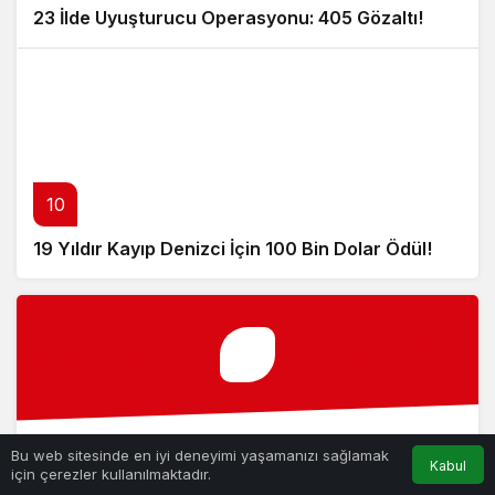
23 İlde Uyuşturucu Operasyonu: 405 Gözaltı!
10
19 Yıldır Kayıp Denizci İçin 100 Bin Dolar Ödül!
Kanews Modül
Bu web sitesinde en iyi deneyimi yaşamanızı sağlamak
Kabul
için çerezler kullanılmaktadır.