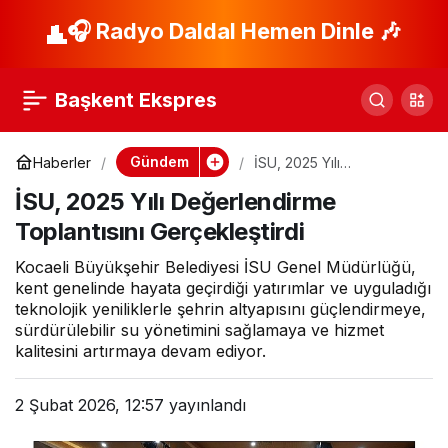
Fahrettin Altay ve
🎧 Radyo Daldal Hemen Dinle 🎶
Paylaş
Narlıdere arasında
Başkent Ekspres
metro seferleri
Gündem
Haberler
İSU, 2025 Yılı
Değerlendirme
yeniden başladı
İSU, 2025 Yılı Değerlendirme
Toplantısını
Gerçekleştirdi
Toplantısını Gerçekleştirdi
Kocaeli Büyükşehir Belediyesi İSU Genel Müdürlüğü,
kent genelinde hayata geçirdiği yatırımlar ve uyguladığı
teknolojik yeniliklerle şehrin altyapısını güçlendirmeye,
sürdürülebilir su yönetimini sağlamaya ve hizmet
kalitesini artırmaya devam ediyor.
2 Şubat 2026, 12:57
yayınlandı