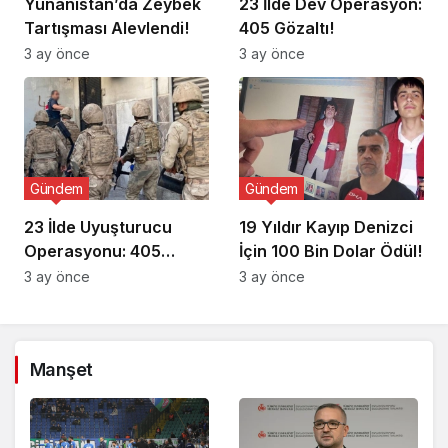
Yunanistan’da Zeybek
23 İlde Dev Operasyon:
Tartışması Alevlendi!
405 Gözaltı!
3 ay önce
3 ay önce
Gündem
Gündem
23 İlde Uyuşturucu
19 Yıldır Kayıp Denizci
Operasyonu: 405
İçin 100 Bin Dolar Ödül!
Gözaltı!
3 ay önce
3 ay önce
Manşet