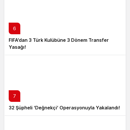
6
FIFA’dan 3 Türk Kulübüne 3 Dönem Transfer
Yasağı!
7
32 Şüpheli ‘Değnekçi’ Operasyonuyla Yakalandı!