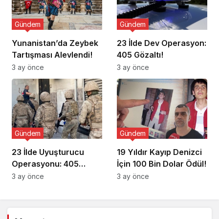
Gündem
Gündem
Yunanistan’da Zeybek
23 İlde Dev Operasyon:
Tartışması Alevlendi!
405 Gözaltı!
3 ay önce
3 ay önce
Gündem
Gündem
23 İlde Uyuşturucu
19 Yıldır Kayıp Denizci
Operasyonu: 405
İçin 100 Bin Dolar Ödül!
Gözaltı!
3 ay önce
3 ay önce