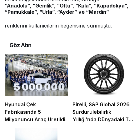
“Anadolu”, “Gemlik”, “Oltu”, “Kula”, “Kapadokya”,
“Pamukkale”, “Urla”, “Ayder” ve “Mardin”
renklerini kullanıcıların beğenisine sunmuştu.
Göz Atın
Hyundai Çek
Pirelli, S&P Global 2026
Fabrikasında 5
Sürdürülebilirlik
Milyonuncu Araç Üretildi.
Yıllığı’nda Dünyadaki Tek
Lastik Üreticisi Olarak
“İlk %1” İçinde Yer Aldı