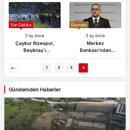
Gündem
Son Dakika
3 ay önce
3 ay önce
Yunanistan’da
Çaykur Rizespor,
Zeybek Tartışması
Beşiktaş’ı
Alevlendi!
Ağırlıyor!
1
2
3
4
Gündemden Haberler