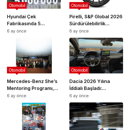
Otomobil
Otomobil
Hyundai Çek
Pirelli, S&P Global 2026
Fabrikasında 5
Sürdürülebilirlik
Milyonuncu Araç
Yıllığı’nda Dünyadaki
6 ay önce
6 ay önce
Üretildi.
Tek Lastik Üreticisi
Olarak “İlk %1” İçinde
Yer Aldı
Otomobil
Otomobil
Mercedes-Benz She’s
Dacia 2026 Yılına
Mentoring Programı,
İddialı Başladı:
3.Yılında Geleceğin
Yenilenen Model Ailesi
6 ay önce
6 ay önce
Kadın Liderlerini
Yollara Çıkıyor
Desteklemeye Devam
Ediyor