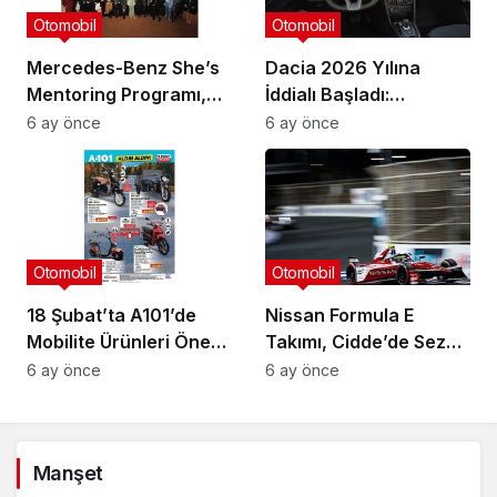
Otomobil
Otomobil
Mercedes-Benz She’s
Dacia 2026 Yılına
Mentoring Programı,
İddialı Başladı:
3.Yılında Geleceğin
Yenilenen Model Ailesi
6 ay önce
6 ay önce
Kadın Liderlerini
Yollara Çıkıyor
Desteklemeye Devam
Ediyor
Otomobil
Otomobil
18 Şubat’ta A101’de
Nissan Formula E
Mobilite Ürünleri Öne
Takımı, Cidde’de Sezon
Çıkıyor
12’nin üçüncü
6 ay önce
6 ay önce
podyumunu elde etti
Manşet