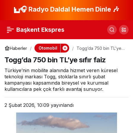
İkinci el otomobil yedi
🎧 Radyo Daldal Hemen Dinle 🎶
Paylaş
milyonu yakalar
Başkent Ekspres
Otomobil
Haberler
Togg’da 750 bin TL’ye
sıfır faiz
Togg’da 750 bin TL’ye sıfır faiz
Türkiye’nin mobilite alanında hizmet veren küresel
teknoloji markası Togg, stoklarla sınırlı şubat
kampanyası kapsamında bireysel ve kurumsal
kullanıcılara pek çok farklı avantaj sunuyor.
2 Şubat 2026, 10:09
yayınlandı