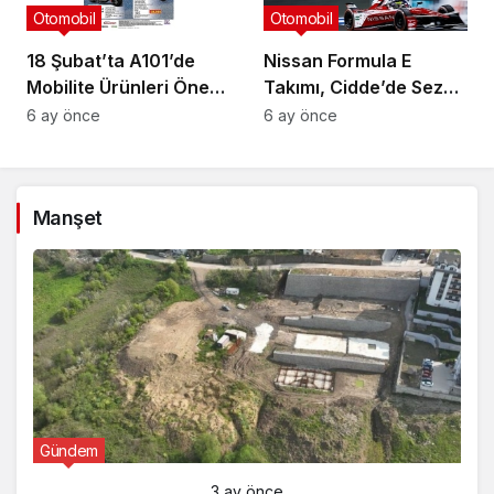
Otomobil
Otomobil
18 Şubat’ta A101’de
Nissan Formula E
Mobilite Ürünleri Öne
Takımı, Cidde’de Sezon
Çıkıyor
12’nin üçüncü
6 ay önce
6 ay önce
podyumunu elde etti
Manşet
Gündem
3 ay önce