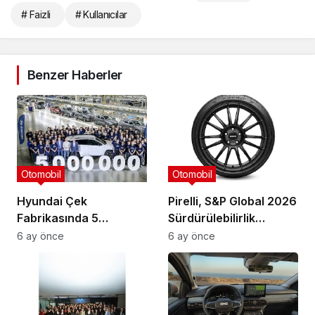
# Faizli
# Kullanıcılar
Benzer Haberler
Otomobil
Otomobil
Hyundai Çek
Pirelli, S&P Global 2026
Fabrikasında 5
Sürdürülebilirlik
Milyonuncu Araç
Yıllığı’nda Dünyadaki
6 ay önce
6 ay önce
Üretildi.
Tek Lastik Üreticisi
Olarak “İlk %1” İçinde
Yer Aldı