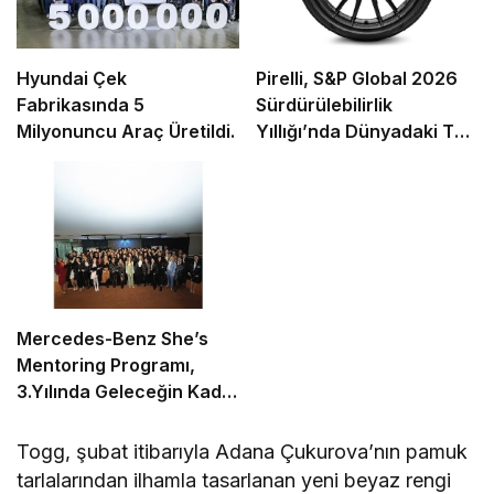
Hyundai Çek
Pirelli, S&P Global 2026
Fabrikasında 5
Sürdürülebilirlik
Milyonuncu Araç Üretildi.
Yıllığı’nda Dünyadaki Tek
Lastik Üreticisi Olarak
“İlk %1” İçinde Yer Aldı
Mercedes-Benz She’s
Mentoring Programı,
3.Yılında Geleceğin Kadın
Liderlerini Desteklemeye
Devam Ediyor
Togg, şubat itibarıyla Adana Çukurova’nın pamuk
tarlalarından ilhamla tasarlanan yeni beyaz rengi