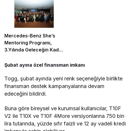
Mercedes-Benz She’s
Mentoring Programı,
3.Yılında Geleceğin Kadın
Liderlerini Desteklemeye
Devam Ediyor
Şubat ayına özel finansman imkanı
Togg, şubat ayında yeni renk seçeneğiyle birlikte
finansman destek kampanyalarına devam
edeceğini bildirdi.
Buna göre bireysel ve kurumsal kullanıcılar, T10F
V2 ile T10X ve T10F 4More versiyonlarına 750 bin
lira tutarında, yüzde sıfır faizli ve 12 ay vadeli kredi