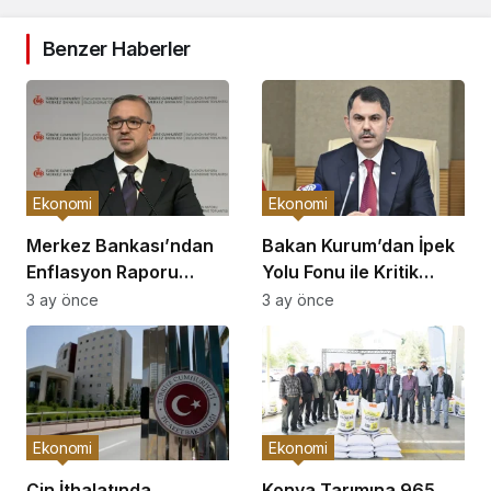
Benzer Haberler
Ekonomi
Ekonomi
Merkez Bankası’ndan
Bakan Kurum’dan İpek
Enflasyon Raporu
Yolu Fonu ile Kritik
Açıklaması
Görüşme
3 ay önce
3 ay önce
Ekonomi
Ekonomi
Çin İthalatında
Konya Tarımına 965