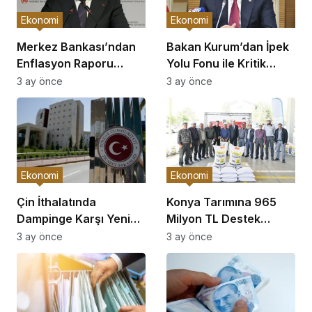
Ekonomi
Ekonomi
Merkez Bankası’ndan
Bakan Kurum’dan İpek
Enflasyon Raporu
Yolu Fonu ile Kritik
Açıklaması
Görüşme
3 ay önce
3 ay önce
Ekonomi
Ekonomi
Çin İthalatında
Konya Tarımına 965
Dampinge Karşı Yeni
Milyon TL Destek
Önlemler!
Açıklaması
3 ay önce
3 ay önce