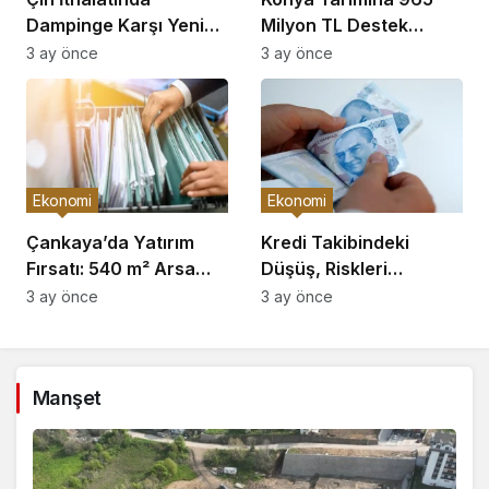
Dampinge Karşı Yeni
Milyon TL Destek
Önlemler!
Açıklaması
3 ay önce
3 ay önce
Ekonomi
Ekonomi
Çankaya’da Yatırım
Kredi Takibindeki
Fırsatı: 540 m² Arsa
Düşüş, Riskleri
Satışı
Artırıyor!
3 ay önce
3 ay önce
Manşet