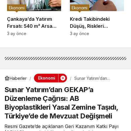
Ekonomi
Ekonomi
Çankaya’da Yatırım
Kredi Takibindeki
Fırsatı: 540 m² Arsa
Düşüş, Riskleri
Satışı
Artırıyor!
3 ay önce
3 ay önce
Ekonomi
Haberler
Sunar Yatırım’dan
GEKAP’a Düzenleme
Sunar Yatırım’dan GEKAP’a
Çağrısı: AB Biyoplastikleri
Yasal Zemine Taşıdı,
Düzenleme Çağrısı: AB
Türkiye’de de Mevzuat
Değişmeli
Biyoplastikleri Yasal Zemine Taşıdı,
Türkiye’de de Mevzuat Değişmeli
Resmi Gazete’de açıklanan Geri Kazanım Katkı Payı