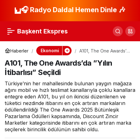
IC İçtaş İnşaat, Suudi
🎧 Radyo Daldal Hemen Dinle 🎶
Paylaş
Arabistan’ın En Büyük
Başkent Ekspres
Yatırımlarından Birini
Ekonomi
Haberler
A101, The One Awards’da
”Yılın İtibarlısı” Seçildi
Tamamladı
A101, The One Awards’da ”Yılın
İtibarlısı” Seçildi
Türkiye’nin her mahallesinde bulunan yaygın mağaza
ağını mobil ve hızlı teslimat kanallarıyla çoklu kanallara
entegre eden A101, bu yıl on ikincisi düzenlenen ve
tüketici nezdinde itibarını en çok artıran markaların
ödüllendirildiği The One Awards 2025 Bütünleşik
Pazarlama Ödülleri kapsamında, Discount Zincir
Marketler kategorisinde itibarını en çok artıran marka
seçilerek birincilik ödülünün sahibi oldu.