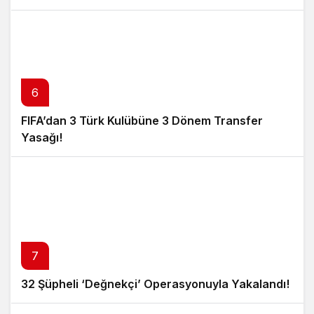
6
FIFA’dan 3 Türk Kulübüne 3 Dönem Transfer
Yasağı!
7
32 Şüpheli ‘Değnekçi’ Operasyonuyla Yakalandı!