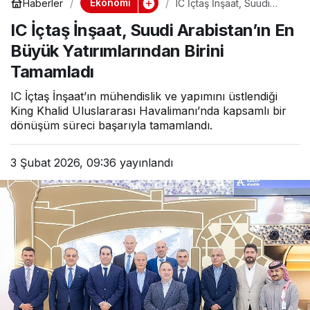
Ekonomi
Haberler
IC İçtaş İnşaat, Suudi
Arabistan’ın En Büyük
IC İçtaş İnşaat, Suudi Arabistan’ın En
Yatırımlarından Birini
Tamamladı
Büyük Yatırımlarından Birini
Tamamladı
IC İçtaş İnşaat’ın mühendislik ve yapımını üstlendiği
King Khalid Uluslararası Havalimanı’nda kapsamlı bir
dönüşüm süreci başarıyla tamamlandı.
3 Şubat 2026, 09:36
yayınlandı