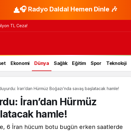
🎧 Radyo Daldal Hemen Dinle 🎶
 Milyon TL Ceza!
set
Ekonomi
Dünya
Sağlık
Eğitim
Spor
Teknoloji
duyurdu: İran’dan Hürmüz Boğazı’nda savaş başlatacak hamle!
rdu: İran’dan Hürmüz
latacak hamle!
e, 6 İran hücum botu bugün erken saatlerde