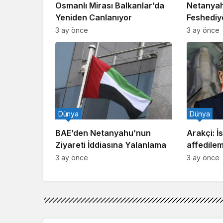
Osmanlı Mirası Balkanlar’da
Netanyah
Yeniden Canlanıyor
Feshediy
3 ay önce
3 ay önce
Dünya
Dünya
BAE’den Netanyahu’nun
Arakçi: İsr
Ziyareti İddiasına Yalanlama
affedile
3 ay önce
3 ay önce