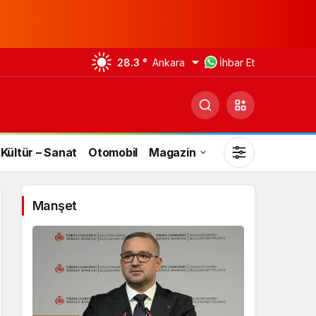
28.3 °
Ankara
İhbar Et
Kültür – Sanat
Otomobil
Magazin
Manşet
Gündüz Modu
Gündüz modunu seçin.