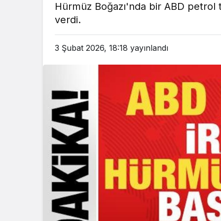
Hürmüz Boğazı'nda bir ABD petrol 
em
Gündem
verdi.
3 ay önce
3 ay ö
leri Bakanı, Kahraman Polisleri
Yunanistan’da Zey
3 Şubat 2026, 18:18
yayınlandı
Ziyaret Etti
Alevlen