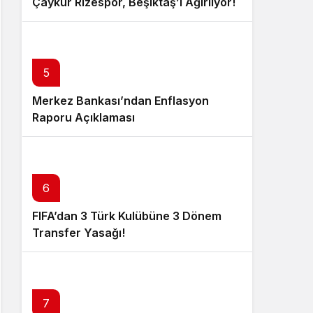
Çaykur Rizespor, Beşiktaş’ı Ağırlıyor!
5
Merkez Bankası’ndan Enflasyon
Raporu Açıklaması
6
FIFA’dan 3 Türk Kulübüne 3 Dönem
Transfer Yasağı!
7