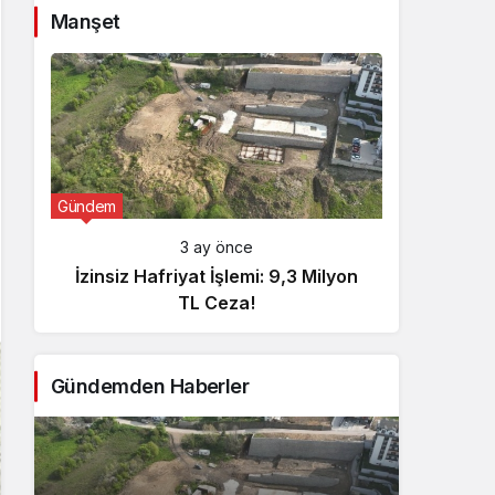
Manşet
Gündem
Günde
3 ay önce
İzinsiz Hafriyat İşlemi: 9,3 Milyon
İçişl
TL Ceza!
Gündemden Haberler