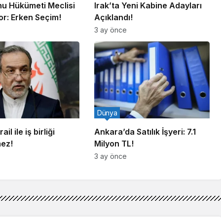
u Hükümeti Meclisi
Irak’ta Yeni Kabine Adayları
or: Erken Seçim!
Açıklandı!
3 ay önce
Dünya
ail ile iş birliği
Ankara’da Satılık İşyeri: 7.1
mez!
Milyon TL!
3 ay önce