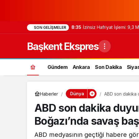
8:35
İzinsiz Hafriyat İşlemi: 9,3
SON GELIŞMELER
Başkent Ekspres
Gündem
Ankara
Son Dakika
Siya
Dünya
Haberler
ABD son dakika 
ABD son dakika duyu
Boğazı’nda savaş baş
ABD medyasının geçtiği habere gör