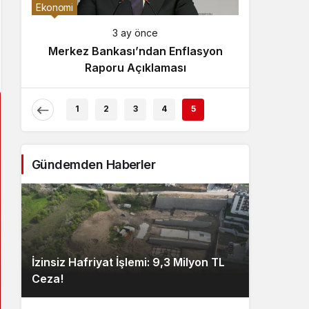
Gece Modu
Ekonomi
Gece modunu seçin.
3 ay önce
Merkez Bankası’ndan Enflasyon
Sistem Modu
Raporu Açıklaması
Sistem modunu seçin.
1
2
3
4
5
Gündemden Haberler
İzinsiz Hafriyat İşlemi: 9,3 Milyon TL
Ceza!