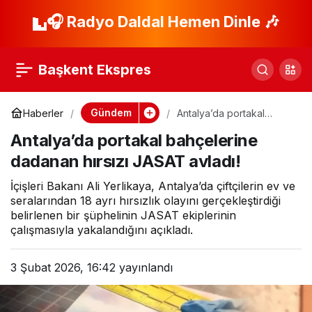
Afrin’de 2 milyon
🎧 Radyo Daldal Hemen Dinle 🎶
Paylaş
zeytin ağacı kesildi
Başkent Ekspres
iddiasına İletişim’den
Gündem
Haberler
Antalya’da portakal
bahçelerine dadanan
yanıt
Antalya’da portakal bahçelerine
hırsızı JASAT avladı!
dadanan hırsızı JASAT avladı!
İçişleri Bakanı Ali Yerlikaya, Antalya’da çiftçilerin ev ve
seralarından 18 ayrı hırsızlık olayını gerçekleştirdiği
belirlenen bir şüphelinin JASAT ekiplerinin
çalışmasıyla yakalandığını açıkladı.
3 Şubat 2026, 16:42
yayınlandı