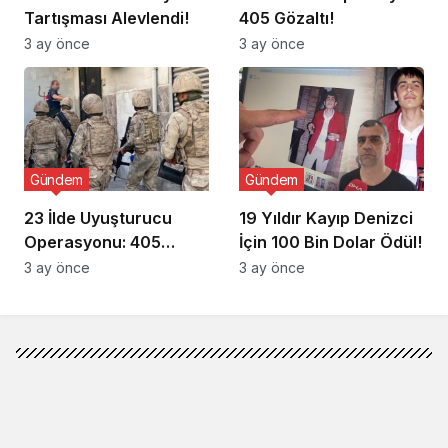
Tartışması Alevlendi!
405 Gözaltı!
3 ay önce
3 ay önce
Gündem
Gündem
23 İlde Uyuşturucu
19 Yıldır Kayıp Denizci
Operasyonu: 405
İçin 100 Bin Dolar Ödül!
Gözaltı!
3 ay önce
3 ay önce