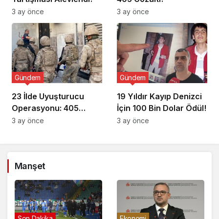
3 ay önce
3 ay önce
Gündem
Gündem
23 İlde Uyuşturucu
19 Yıldır Kayıp Denizci
Operasyonu: 405
İçin 100 Bin Dolar Ödül!
Gözaltı!
3 ay önce
3 ay önce
Manşet
Gündem
Son Dakika
Eko