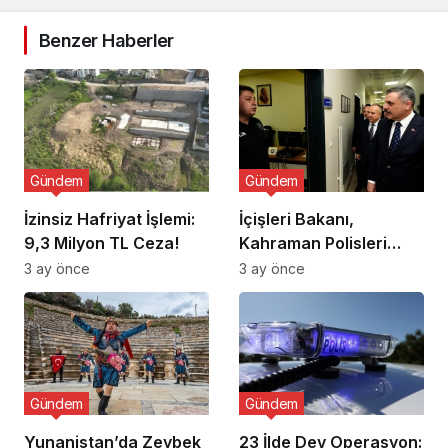
Benzer Haberler
Gündem
Gündem
İzinsiz Hafriyat İşlemi:
İçişleri Bakanı,
9,3 Milyon TL Ceza!
Kahraman Polisleri
Ziyaret Etti
3 ay önce
3 ay önce
Gündem
Gündem
Yunanistan’da Zeybek
23 İlde Dev Operasyon: