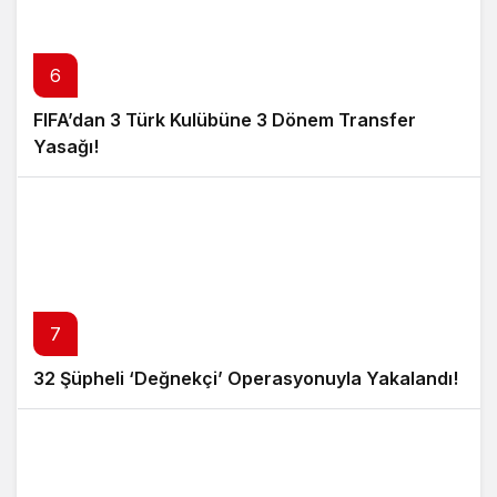
6
FIFA’dan 3 Türk Kulübüne 3 Dönem Transfer
Yasağı!
7
32 Şüpheli ‘Değnekçi’ Operasyonuyla Yakalandı!