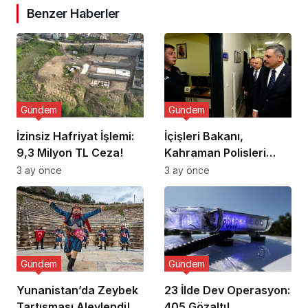
Benzer Haberler
Gündem
Gündem
İzinsiz Hafriyat İşlemi:
İçişleri Bakanı,
9,3 Milyon TL Ceza!
Kahraman Polisleri
Ziyaret Etti
3 ay önce
3 ay önce
Gündem
Gündem
Yunanistan’da Zeybek
23 İlde Dev Operasyon:
Tartışması Alevlendi!
405 Gözaltı!