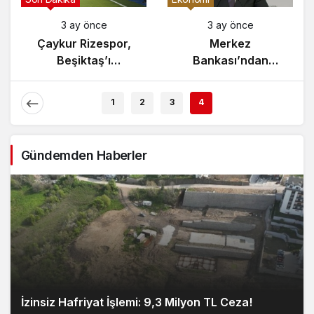
3 ay önce
3 ay önce
Yunanistan’da
Çaykur Rizespor,
Zeybek Tartışması
Beşiktaş’ı
Alevlendi!
Ağırlıyor!
E
1
2
3
4
Gündemden Haberler
İzinsiz Hafriyat İşlemi: 9,3 Milyon TL Ceza!