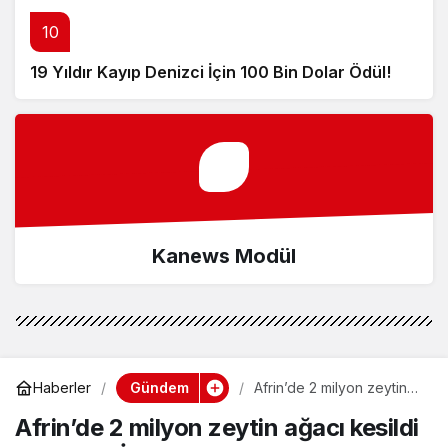
10
19 Yıldır Kayıp Denizci İçin 100 Bin Dolar Ödül!
Kanews Modül
Gündem
Haberler
Afrin’de 2 milyon zeytin
ağacı kesildi iddiasına
Afrin’de 2 milyon zeytin ağacı kesildi
İletişim’den yanıt