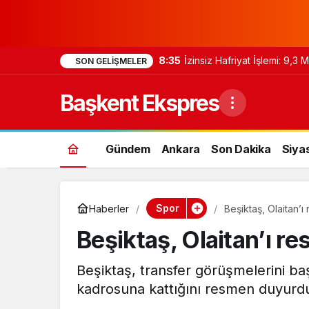
8:35
İzinsiz Hafriyat İşlemi: 9,3
SON GELIŞMELER
Başkent Ekspres
Gündem
Ankara
Son Dakika
Siya
Spor
Haberler
Beşiktaş, Olaitan’ı
Beşiktaş, Olaitan’ı r
Beşiktaş, transfer görüşmelerini baş
kadrosuna kattığını resmen duyurd