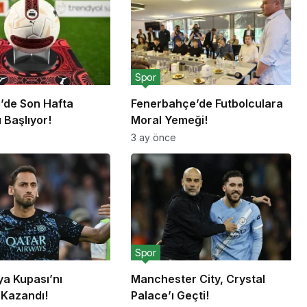
Spor
g’de Son Hafta
Fenerbahçe’de Futbolculara
 Başlıyor!
Moral Yemeği!
3 ay önce
Spor
lya Kupası’nı
Manchester City, Crystal
 Kazandı!
Palace’ı Geçti!