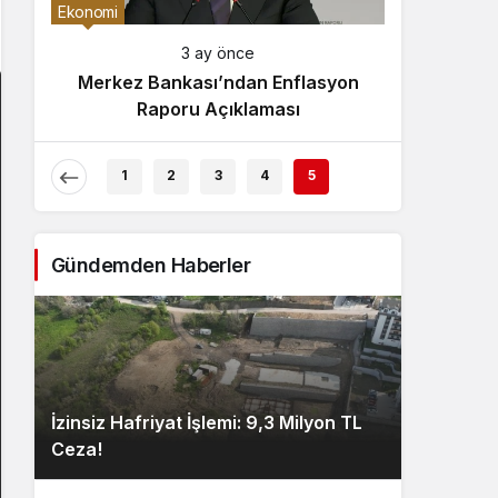
Gece Modu
Ekonomi
Gece modunu seçin.
3 ay önce
Merkez Bankası’ndan Enflasyon
Sistem Modu
Raporu Açıklaması
Sistem modunu seçin.
1
2
3
4
5
Gündemden Haberler
İzinsiz Hafriyat İşlemi: 9,3 Milyon TL
Ceza!