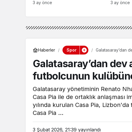
3 ay önce
3 ay önce
Spor
Haberler
Galatasaray’dan de
olunacak!
Galatasaray’dan dev 
futbolcunun kulübüne
Galatasaray yönetiminin Renato Nh
Casa Pia ile de ortaklık anlaşması i
yılında kurulan Casa Pia, Lizbon'da 
Casa Pia ...
3 Şubat 2026, 21:39
yayınlandı