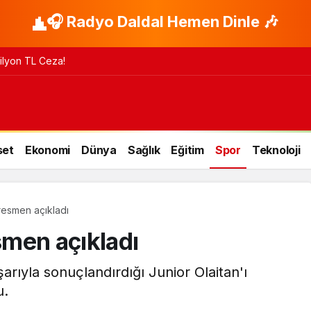
🎧 Radyo Daldal Hemen Dinle 🎶
 Milyon TL Ceza!
set
Ekonomi
Dünya
Sağlık
Eğitim
Spor
Teknoloji
 resmen açıkladı
esmen açıkladı
arıyla sonuçlandırdığı Junior Olaitan'ı
u.