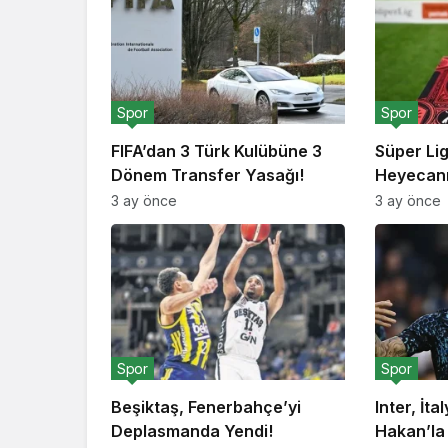
Spor
Spor
FIFA’dan 3 Türk Kulübüne 3
Süper Li
Dönem Transfer Yasağı!
Heyecanı
3 ay önce
3 ay önce
Spor
Spor
Beşiktaş, Fenerbahçe’yi
Inter, İta
Deplasmanda Yendi!
Hakan’la