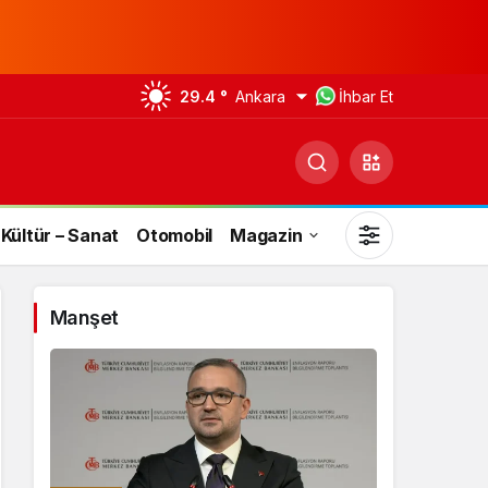
29.4 °
Ankara
İhbar Et
Kültür – Sanat
Otomobil
Magazin
Manşet
Gündüz Modu
Gündüz modunu seçin.