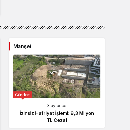
Manşet
Gündem
Günde
3 ay önce
İzinsiz Hafriyat İşlemi: 9,3 Milyon
İçişl
TL Ceza!