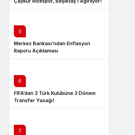
Çaykur Rizespor, Beşiktaş’ı Ağırlıyor!
5
Merkez Bankası’ndan Enflasyon
Raporu Açıklaması
6
FIFA’dan 3 Türk Kulübüne 3 Dönem
Transfer Yasağı!
7