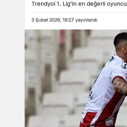
Trendyol 1. Lig'in en değerli oyuncu
em
Gündem
3 ay önce
3 ay ö
3 Şubat 2026, 19:27
yayınlandı
leri Bakanı, Kahraman Polisleri
Yunanistan’da Zey
Ziyaret Etti
Alevlen