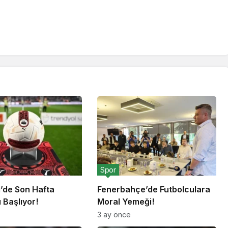
Spor
g’de Son Hafta
Fenerbahçe’de Futbolculara
 Başlıyor!
Moral Yemeği!
3 ay önce