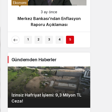
Gece Modu
Ekonomi
Gece modunu seçin.
3 ay önce
Merkez Bankası’ndan Enflasyon
Sistem Modu
Raporu Açıklaması
Sistem modunu seçin.
1
2
3
4
5
Gündemden Haberler
İzinsiz Hafriyat İşlemi: 9,3 Milyon TL
Ceza!