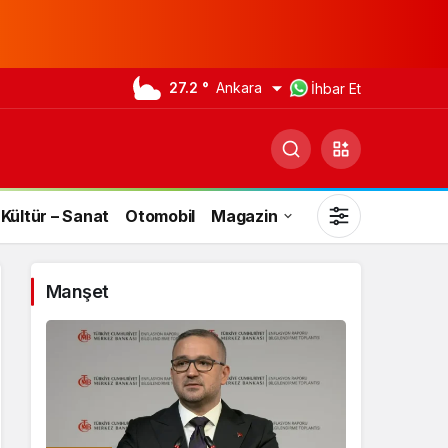
27.2 °
Ankara
İhbar Et
Kültür – Sanat
Otomobil
Magazin
Manşet
Gündüz Modu
Gündüz modunu seçin.