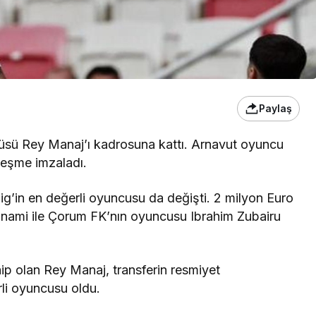
Paylaş
lcüsü Rey Manaj’ı kadrosuna kattı. Arnavut oyuncu
zleşme imzaladı.
ig’in en değerli oyuncusu da değişti. 2 milyon Euro
sunami ile Çorum FK’nın oyuncusu Ibrahim Zubairu
ip olan Rey Manaj, transferin resmiyet
rli oyuncusu oldu.