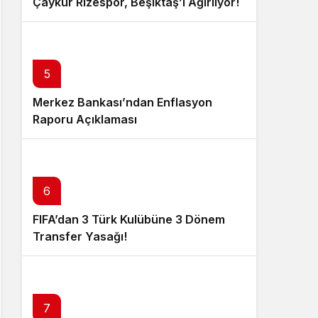
Çaykur Rizespor, Beşiktaş’ı Ağırlıyor!
5
Merkez Bankası’ndan Enflasyon
Raporu Açıklaması
6
FIFA’dan 3 Türk Kulübüne 3 Dönem
Transfer Yasağı!
7