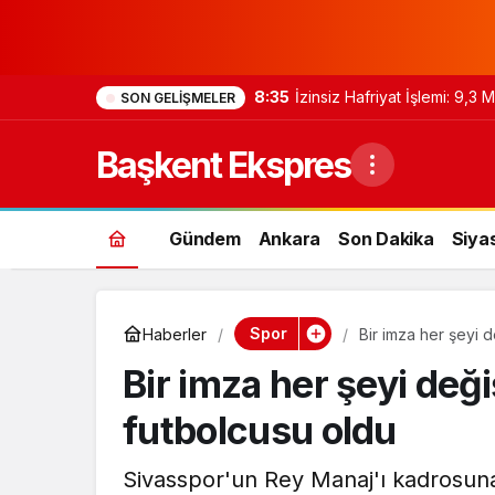
8:35
İzinsiz Hafriyat İşlemi: 9,3
SON GELIŞMELER
Başkent Ekspres
Gündem
Ankara
Son Dakika
Siya
Spor
Haberler
Bir imza her şeyi de
Bir imza her şeyi değiş
futbolcusu oldu
Sivasspor'un Rey Manaj'ı kadrosuna