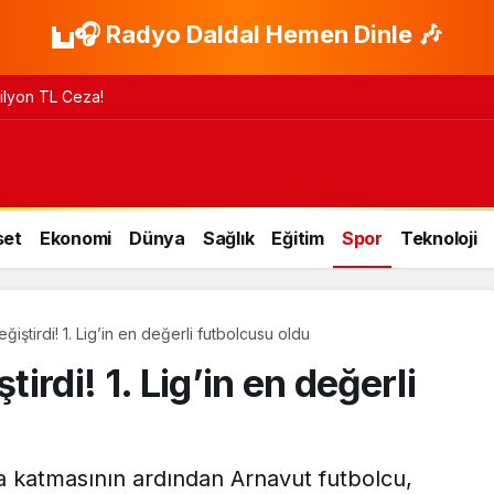
🎧 Radyo Daldal Hemen Dinle 🎶
 Milyon TL Ceza!
set
Ekonomi
Dünya
Sağlık
Eğitim
Spor
Teknoloji
ğiştirdi! 1. Lig’in en değerli futbolcusu oldu
tirdi! 1. Lig’in en değerli
 katmasının ardından Arnavut futbolcu,