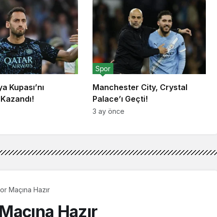
Spor
lya Kupası’nı
Manchester City, Crystal
 Kazandı!
Palace’ı Geçti!
3 ay önce
or Maçına Hazır
Maçına Hazır