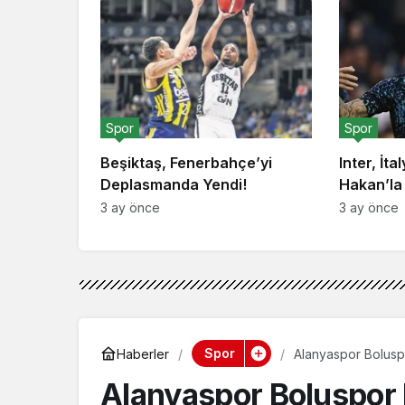
Spor
Spor
Beşiktaş, Fenerbahçe’yi
Inter, İta
Deplasmanda Yendi!
Hakan’la
3 ay önce
3 ay önce
Spor
Haberler
Alanyaspor Bolusp
Alanyaspor Boluspor 