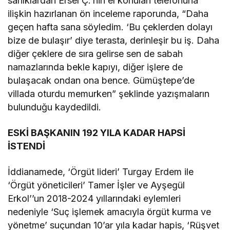
sanıklardan Ersel Ç.’nin el konulan telefonuna
ilişkin hazırlanan ön inceleme raporunda, “Daha
geçen hafta sana söyledim. ‘Bu çeklerden dolayı
bize de bulaşır’ diye terasta, derinleşir bu iş. Daha
diğer çeklere de sıra gelirse sen de sabah
namazlarında bekle kapıyı, diğer işlere de
bulaşacak ondan ona bence. Gümüştepe’de
villada oturdu memurken” şeklinde yazışmaların
bulunduğu kaydedildi.
ESKİ BAŞKANIN 192 YILA KADAR HAPSİ
İSTENDİ
İddianamede, ‘Örgüt lideri’ Turgay Erdem ile
‘Örgüt yöneticileri’ Tamer İşler ve Ayşegül
Erkol’’un 2018-2024 yıllarındaki eylemleri
nedeniyle ‘Suç işlemek amacıyla örgüt kurma ve
yönetme’ suçundan 10’ar yıla kadar hapis, ‘Rüşvet