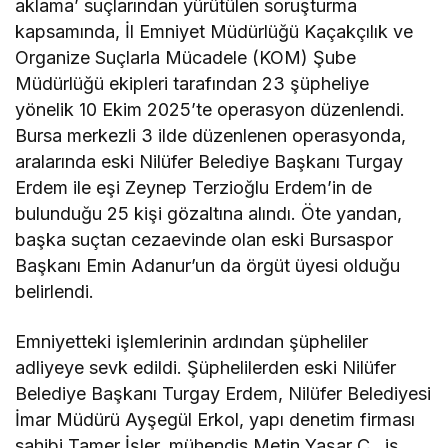
aklama’ suçlarından yürütülen soruşturma
kapsamında, İl Emniyet Müdürlüğü Kaçakçılık ve
Organize Suçlarla Mücadele (KOM) Şube
Müdürlüğü ekipleri tarafından 23 şüpheliye
yönelik 10 Ekim 2025’te operasyon düzenlendi.
Bursa merkezli 3 ilde düzenlenen operasyonda,
aralarında eski Nilüfer Belediye Başkanı Turgay
Erdem ile eşi Zeynep Terzioğlu Erdem’in de
bulunduğu 25 kişi gözaltına alındı. Öte yandan,
başka suçtan cezaevinde olan eski Bursaspor
Başkanı Emin Adanur’un da örgüt üyesi olduğu
belirlendi.
Emniyetteki işlemlerinin ardından şüpheliler
adliyeye sevk edildi. Şüphelilerden eski Nilüfer
Belediye Başkanı Turgay Erdem, Nilüfer Belediyesi
İmar Müdürü Ayşegül Erkol, yapı denetim firması
sahibi Tamer İşler, mühendis Metin Yaşar Ç., iş