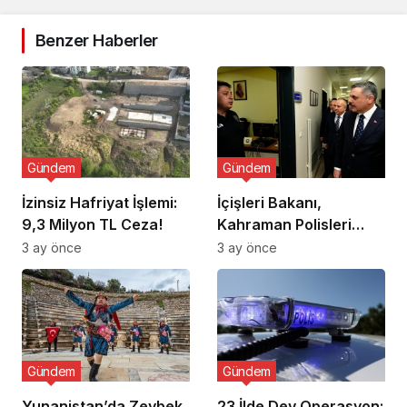
Benzer Haberler
Gündem
Gündem
İzinsiz Hafriyat İşlemi:
İçişleri Bakanı,
9,3 Milyon TL Ceza!
Kahraman Polisleri
Ziyaret Etti
3 ay önce
3 ay önce
Gündem
Gündem
Yunanistan’da Zeybek
23 İlde Dev Operasyon: