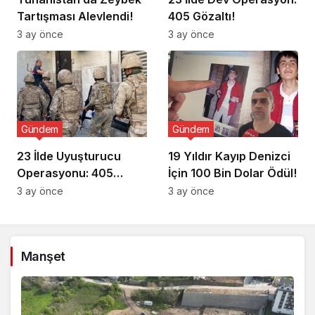
Tartışması Alevlendi!
405 Gözaltı!
3 ay önce
3 ay önce
Gündem
Gündem
23 İlde Uyuşturucu
19 Yıldır Kayıp Denizci
Operasyonu: 405
İçin 100 Bin Dolar Ödül!
Gözaltı!
3 ay önce
3 ay önce
Manşet