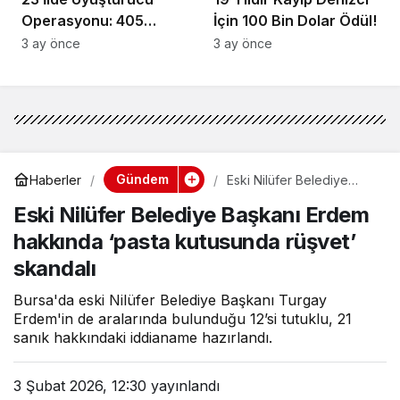
Operasyonu: 405
İçin 100 Bin Dolar Ödül!
Gözaltı!
3 ay önce
3 ay önce
Gündem
Haberler
Eski Nilüfer Belediye
Başkanı Erdem hakkında
Eski Nilüfer Belediye Başkanı Erdem
‘pasta kutusunda rüşvet’
skandalı
hakkında ‘pasta kutusunda rüşvet’
skandalı
Bursa'da eski Nilüfer Belediye Başkanı Turgay
Erdem'in de aralarında bulunduğu 12’si tutuklu, 21
sanık hakkındaki iddianame hazırlandı.
3 Şubat 2026, 12:30
yayınlandı