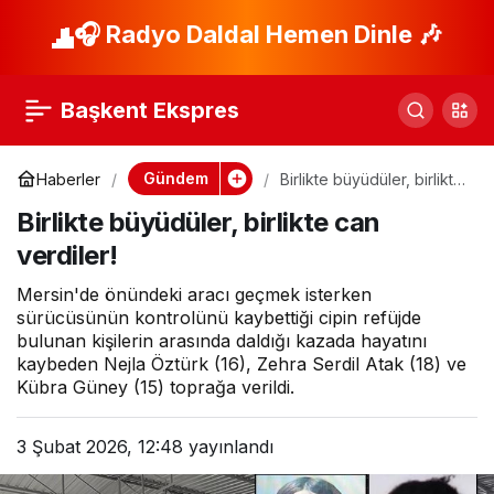
Eski Nilüfer Belediye
🎧 Radyo Daldal Hemen Dinle 🎶
Paylaş
Başkanı Erdem
Başkent Ekspres
hakkında ‘pasta
Gündem
Haberler
Birlikte büyüdüler, birlikte
can verdiler!
kutusunda rüşvet’
Birlikte büyüdüler, birlikte can
verdiler!
skandalı
Mersin'de önündeki aracı geçmek isterken
sürücüsünün kontrolünü kaybettiği cipin refüjde
bulunan kişilerin arasında daldığı kazada hayatını
kaybeden Nejla Öztürk (16), Zehra Serdil Atak (18) ve
Kübra Güney (15) toprağa verildi.
3 Şubat 2026, 12:48
yayınlandı