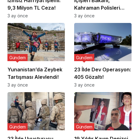
İzinsiz Hafriyat İşlemi:
İçişleri Bakanı,
9,3 Milyon TL Ceza!
Kahraman Polisleri
Ziyaret Etti
3 ay önce
3 ay önce
Gündem
Gündem
Yunanistan’da Zeybek
23 İlde Dev Operasyon:
Tartışması Alevlendi!
405 Gözaltı!
3 ay önce
3 ay önce
Gündem
Gündem
23 İlde Uyuşturucu
19 Yıldır Kayıp Denizci