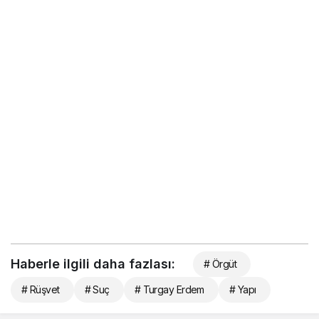
Haberle ilgili daha fazlası:
# Örgüt
# Rüşvet
# Suç
# Turgay Erdem
# Yapı