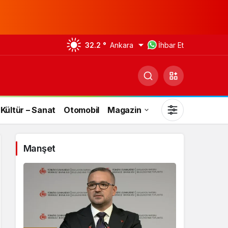
32.2 °
Ankara
İhbar Et
Kültür – Sanat
Otomobil
Magazin
Manşet
Gündüz Modu
Gündüz modunu seçin.