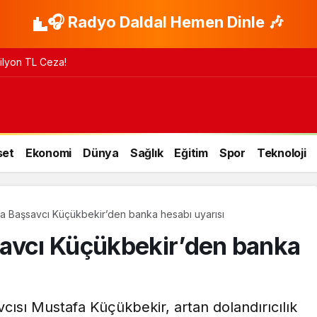
🎧 Radyo Daldal Hemen Dinle 🎶
 Milyon TL Ceza!
set
Ekonomi
Dünya
Sağlık
Eğitim
Spor
Teknoloji
a Başsavcı Küçükbekir’den banka hesabı uyarısı
savcı Küçükbekir’den banka
ısı Mustafa Küçükbekir, artan dolandırıcılık