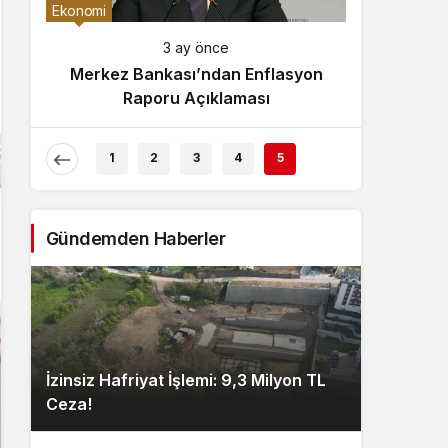
Gece Modu
Ekonomi
Gece modunu seçin.
3 ay önce
Merkez Bankası’ndan Enflasyon
Sistem Modu
Raporu Açıklaması
Sistem modunu seçin.
1
2
3
4
5
Gündemden Haberler
İzinsiz Hafriyat İşlemi: 9,3 Milyon TL
Ceza!