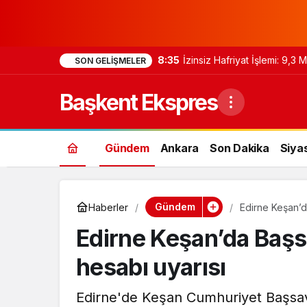
8:35
İzinsiz Hafriyat İşlemi: 9,3
SON GELIŞMELER
Başkent Ekspres
Gündem
Ankara
Son Dakika
Siya
Gündem
Haberler
Edirne Keşan’d
Edirne Keşan’da Baş
hesabı uyarısı
Edirne'de Keşan Cumhuriyet Başsavc