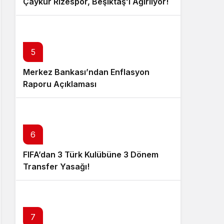
Çaykur Rizespor, Beşiktaş’ı Ağırlıyor!
5
Merkez Bankası’ndan Enflasyon
Raporu Açıklaması
6
FIFA’dan 3 Türk Kulübüne 3 Dönem
Transfer Yasağı!
7