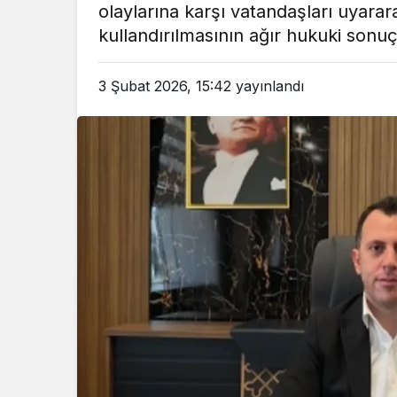
olaylarına karşı vatandaşları uyarar
em
Gündem
kullandırılmasının ağır hukuki sonuç
3 ay önce
3 ay ö
leri Bakanı, Kahraman Polisleri
Yunanistan’da Zey
3 Şubat 2026, 15:42
yayınlandı
Ziyaret Etti
Alevlen