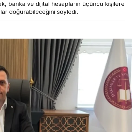
ak, banka ve dijital hesapların üçüncü kişilere
Son Dakika
lar doğurabileceğini söyledi.
nce
3 ay önce
bek Tartışması
Çaykur Rizespor, Beşiktaş’ı
di!
Ağırlıyor!