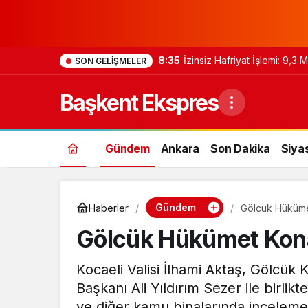
8:35
İzinsiz Hafriyat İşlemi: 9,3
SON GELIŞMELER
Başkent Ekspres
Gündem
Ankara
Son Dakika
Siya
Gündem
Haberler
Gölcük Hüküme
Gölcük Hükümet Kona
Kocaeli Valisi İlhami Aktaş, Gölcü
Başkanı Ali Yıldırım Sezer ile birli
ve diğer kamu binalarında incelem