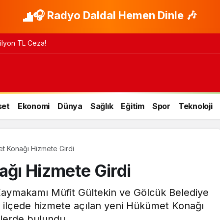
🎧 Radyo Daldal Hemen Dinle 🎶
 Milyon TL Ceza!
set
Ekonomi
Dünya
Sağlık
Eğitim
Spor
Teknoloji
t Konağı Hizmete Girdi
ğı Hizmete Girdi
k Kaymakamı Müfit Gültekin ve Gölcük Belediye
kte ilçede hizmete açılan yeni Hükümet Konağı
elerde bulundu.