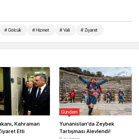
# Gölcük
# Hizmet
# Vali
# Ziyaret
Gündem
Bakanı, Kahraman
Yunanistan’da Zeybek
Ziyaret Etti
Tartışması Alevlendi!