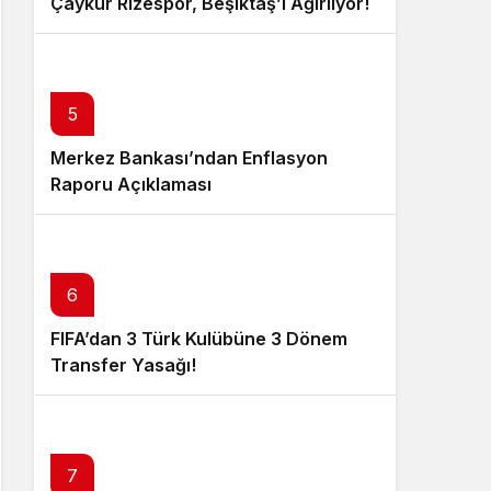
Çaykur Rizespor, Beşiktaş’ı Ağırlıyor!
5
Merkez Bankası’ndan Enflasyon
Raporu Açıklaması
6
FIFA’dan 3 Türk Kulübüne 3 Dönem
Transfer Yasağı!
7