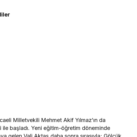
iler
caeli Milletvekili Mehmet Akif Yılmaz’ın da
i ile başladı. Yeni eğitim-öğretim döneminde
aya gelen Vali Aktaş daha sonra sırasıyla; Gölcük