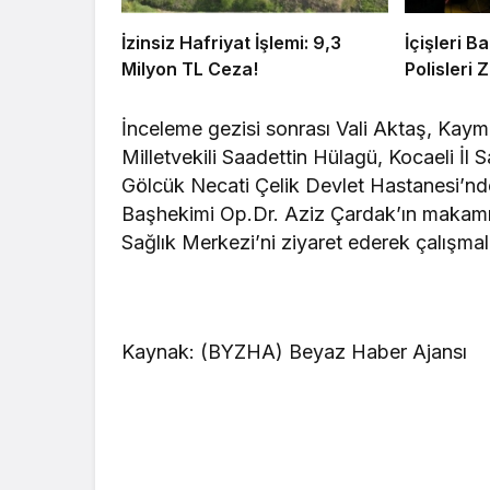
İzinsiz Hafriyat İşlemi: 9,3
İçişleri 
Milyon TL Ceza!
Polisleri Z
İnceleme gezisi sonrası Vali Aktaş, Kay
Milletvekili Saadettin Hülagü, Kocaeli İl 
Gölcük Necati Çelik Devlet Hastanesi’nde 
Başhekimi Op.Dr. Aziz Çardak’ın makamı
Sağlık Merkezi’ni ziyaret ederek çalışmala
Kaynak: (BYZHA) Beyaz Haber Ajansı