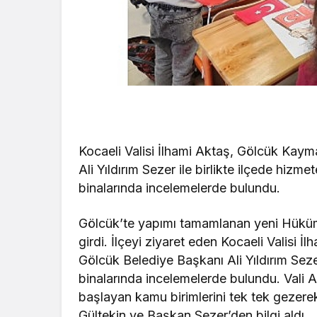
Kocaeli Valisi İlhami Aktaş, Gölcük Kay
Ali Yıldırım Sezer ile birlikte ilçede hi
binalarında incelemelerde bulundu.
Gölcük’te yapımı tamamlanan yeni Hüküme
girdi. İlçeyi ziyaret eden Kocaeli Valisi
Gölcük Belediye Başkanı Ali Yıldırım Sez
binalarında incelemelerde bulundu. Val
başlayan kamu birimlerini tek tek geze
Gültekin ve Başkan Sezer’den bilgi aldı.