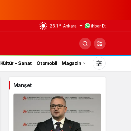
26.1 °
Ankara
İhbar Et
Kültür – Sanat
Otomobil
Magazin
Manşet
Gündüz Modu
Gündüz modunu seçin.