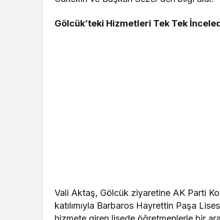
Gölcük’teki Hizmetleri Tek Tek İnceled
Vali Aktaş, Gölcük ziyaretine AK Parti Ko
katılımıyla Barbaros Hayrettin Paşa Lises
hizmete giren lisede öğretmenlerle bir ar