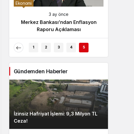
Gece Modu
Ekonomi
Gece modunu seçin.
3 ay önce
Merkez Bankası’ndan Enflasyon
Sistem Modu
Raporu Açıklaması
Sistem modunu seçin.
1
2
3
4
5
Gündemden Haberler
İzinsiz Hafriyat İşlemi: 9,3 Milyon TL
Ceza!