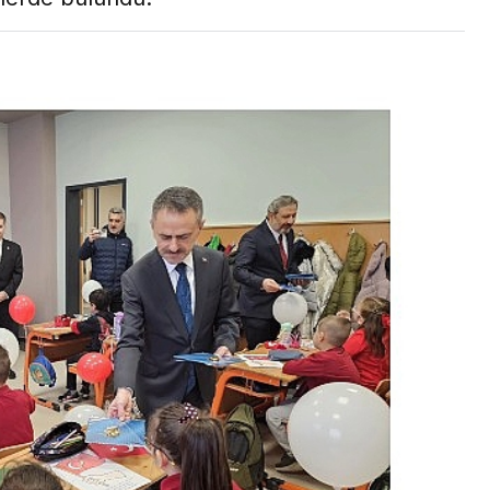
Son Dakika
nce
3 ay önce
bek Tartışması
Çaykur Rizespor, Beşiktaş’ı
di!
Ağırlıyor!