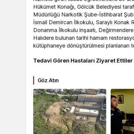
Hükümet Konağı, Gölcük Belediyesi tara
Müdürlüğü Narkotik Şube-İstihbarat Şube
İsmail Demircan İlkokulu, Saraylı Konak 
Donanma İlkokulu inşaatı, Değirmendere 
Halıdere bulunan tarihi hamam restorasy
kütüphaneye dönüştürülmesi planlanan te
Tedavi Gören Hastaları Ziyaret Ettiler
Göz Atın