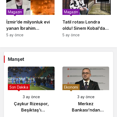
Magazin
Magazin
İzmir’de milyonluk evi
Tatil rotası Londra
yanan İbrahim
oldu! Sinem Kobal’dan
Tatlıses’ten yıllar sonra
yeni Instagram pozları
5 ay önce
5 ay önce
beklenmedik çıkış
Manşet
Gündem
Son Dakika
3 ay önce
3 ay önce
Yunanistan’da
Çaykur Rizespor,
Zeybek Tartışması
Beşiktaş’ı
Alevlendi!
Ağırlıyor!