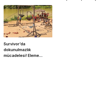
Emin Alper’in
Survivor’da
dokunulmazlık
mücadelesi! Eleme
adayları belli oldu