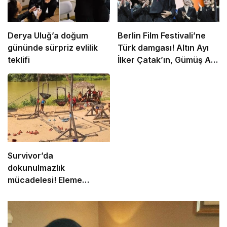
Derya Uluğ’a doğum
Berlin Film Festivali’ne
gününde sürpriz evlilik
Türk damgası! Altın Ayı
teklifi
İlker Çatak’ın, Gümüş Ayı
Emin Alper’in
Survivor’da
dokunulmazlık
mücadelesi! Eleme
adayları belli oldu