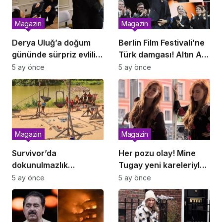
Magazin
Magazin
Derya Uluğ’a doğum
Berlin Film Festivali’ne
gününde sürpriz evlilik
Türk damgası! Altın Ayı
teklifi
İlker Çatak’ın, Gümüş
5 ay önce
5 ay önce
Ayı Emin Alper’in
Magazin
Magazin
Survivor’da
Her pozu olay! Mine
dokunulmazlık
Tugay yeni kareleriyle
mücadelesi! Eleme
Instagram’ı salladı
5 ay önce
5 ay önce
adayları belli oldu