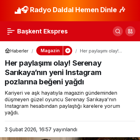
Demet’in siyah
🎧 Radyo Daldal Hemen Dinle 🎶
Paylaş
‘rüya’sı! Eşref
Başkent Ekspres
Rüya’nın yıldızı
Magazin
Haberler
Her paylaşımı olay!
Serenay Sarıkaya’nın
sosyal medyada da
Her paylaşımı olay! Serenay
yeni Instagram pozlarına
beğeni yağdı
Sarıkaya’nın yeni Instagram
zirvede
pozlarına beğeni yağdı
Kariyeri ve aşk hayatıyla magazin gündeminden
düşmeyen güzel oyuncu Serenay Sarıkaya'nın
Instagram hesabından paylaştığı karelere yorum
yağdı.
3 Şubat 2026, 16:57
yayınlandı