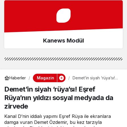
Kanews Modül
Magazin
Haberler
Demet’in siyah ‘rüya’sı!
Eşref Rüya’nın yıldızı
Demet’in siyah ‘rüya’sı! Eşref
sosyal medyada da
zirvede
Rüya’nın yıldızı sosyal medyada da
zirvede
Kanal D’nin iddialı yapımı Eşref Rüya ile ekranlara
damga vuran Demet Özdemir, bu kez tarzıyla