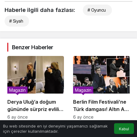
Haberle ilgili daha fazlası:
# Oyuncu
# Siyah
Benzer Haberler
Magazin
Magazin
Derya Uluğ’a doğum
Berlin Film Festivali’ne
gününde sürpriz evlilik
Türk damgası! Altın Ayı
teklifi
İlker Çatak’ın, Gümüş
6 ay önce
6 ay önce
Ayı Emin Alper’in
Bu web sitesinde en iyi deneyimi yaşamanızı sağlamak
Kabul
için çerezler kullanılmaktadır.