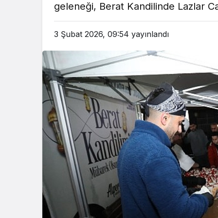
geleneği, Berat Kandilinde Lazlar Ca
em
Gündem
3 ay önce
3 ay ö
3 Şubat 2026, 09:54
yayınlandı
leri Bakanı, Kahraman Polisleri
Yunanistan’da Zey
Ziyaret Etti
Alevlen