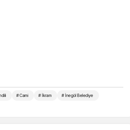
dili
# Cami
# İkram
# İnegöl Belediye