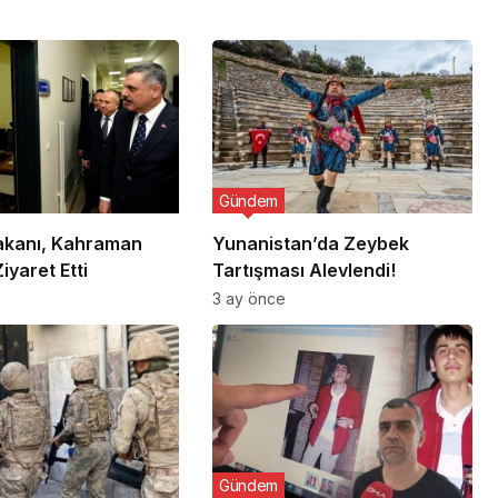
Gündem
Bakanı, Kahraman
Yunanistan’da Zeybek
Ziyaret Etti
Tartışması Alevlendi!
3 ay önce
Gündem