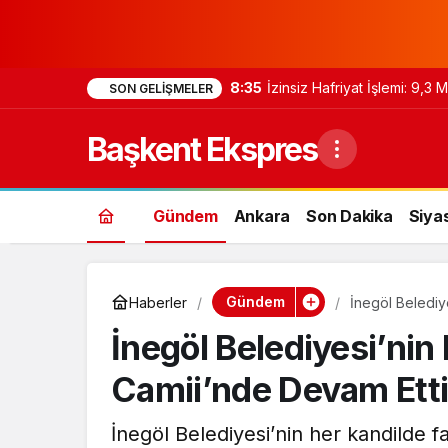
8:35
İzinsiz Hafriyat İşlemi: 9,3
SON GELIŞMELER
Başkent Ekspres
Gündem
Ankara
Son Dakika
Siya
Gündem
Haberler
İnegöl Belediy
İnegöl Belediyesi’nin
Camii’nde Devam Ett
İnegöl Belediyesi’nin her kandilde f