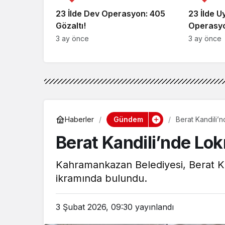
23 İlde Dev Operasyon: 405
23 İlde 
Gözaltı!
Operasyo
3 ay önce
3 ay önce
Gündem
Haberler
Berat Kandili’
Berat Kandili’nde Lo
Kahramankazan Belediyesi, Berat Ka
ikramında bulundu.
3 Şubat 2026, 09:30
yayınlandı