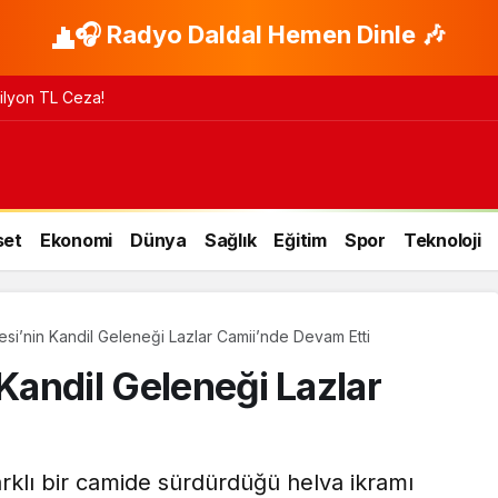
🎧 Radyo Daldal Hemen Dinle 🎶
 Milyon TL Ceza!
set
Ekonomi
Dünya
Sağlık
Eğitim
Spor
Teknoloji
esi’nin Kandil Geleneği Lazlar Camii’nde Devam Etti
 Kandil Geleneği Lazlar
i
arklı bir camide sürdürdüğü helva ikramı