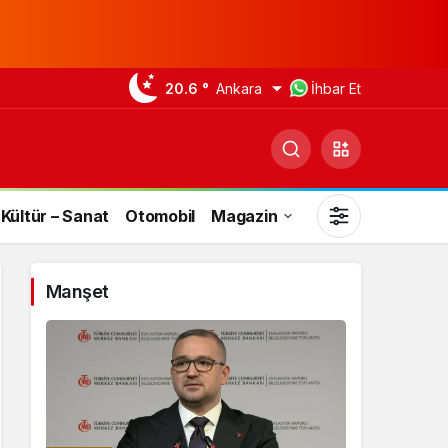
20.6 °
Ankara
İhbar Et
Kültür – Sanat
Otomobil
Magazin
Manşet
Gündüz Modu
Gündüz modunu seçin.