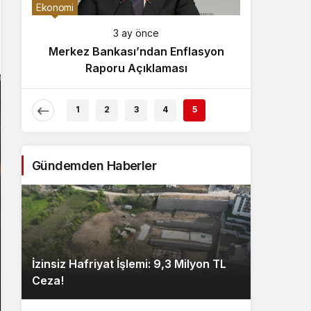
Gece Modu
Ekonomi
Gece modunu seçin.
3 ay önce
Merkez Bankası’ndan Enflasyon
Sistem Modu
Raporu Açıklaması
Sistem modunu seçin.
1
2
3
4
5
Gündemden Haberler
İzinsiz Hafriyat İşlemi: 9,3 Milyon TL
Ceza!