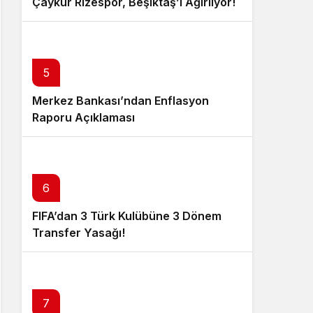
Çaykur Rizespor, Beşiktaş’ı Ağırlıyor!
5
Merkez Bankası’ndan Enflasyon
Raporu Açıklaması
6
FIFA’dan 3 Türk Kulübüne 3 Dönem
Transfer Yasağı!
7