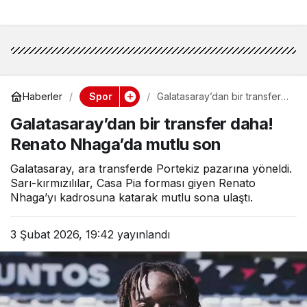
Spor
Haberler
Galatasaray’dan bir transfer
daha! Renato Nhaga’da mutlu
Galatasaray’dan bir transfer daha!
son
Renato Nhaga’da mutlu son
Galatasaray, ara transferde Portekiz pazarına yöneldi.
Sarı-kırmızılılar, Casa Pia forması giyen Renato
Nhaga’yı kadrosuna katarak mutlu sona ulaştı.
3 Şubat 2026, 19:42
yayınlandı