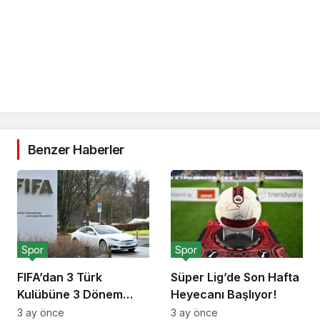
Benzer Haberler
Spor
Spor
FIFA’dan 3 Türk
Süper Lig’de Son Hafta
Kulübüne 3 Dönem
Heyecanı Başlıyor!
Transfer Yasağı!
3 ay önce
3 ay önce