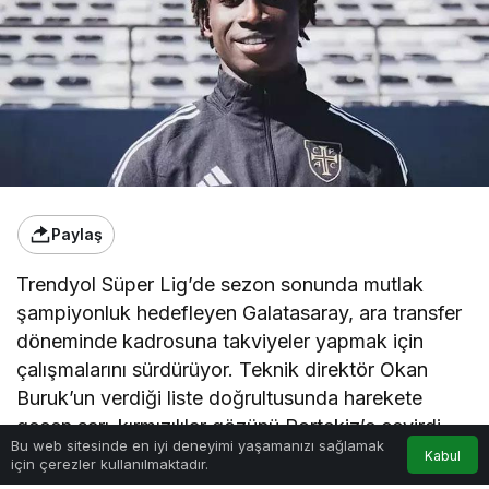
Paylaş
Trendyol Süper Lig’de sezon sonunda mutlak
şampiyonluk hedefleyen Galatasaray, ara transfer
döneminde kadrosuna takviyeler yapmak için
çalışmalarını sürdürüyor. Teknik direktör Okan
Buruk’un verdiği liste doğrultusunda harekete
geçen sarı-kırmızılılar gözünü Portekiz’e çevirdi.
Bu web sitesinde en iyi deneyimi yaşamanızı sağlamak
Kabul
için çerezler kullanılmaktadır.
NHAGA’DA MUTLU SON