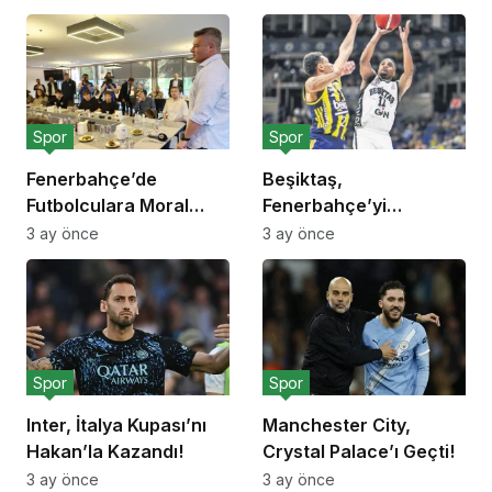
Spor
Spor
Fenerbahçe’de
Beşiktaş,
Futbolculara Moral
Fenerbahçe’yi
Yemeği!
Deplasmanda Yendi!
3 ay önce
3 ay önce
Spor
Spor
Inter, İtalya Kupası’nı
Manchester City,
Hakan’la Kazandı!
Crystal Palace’ı Geçti!
3 ay önce
3 ay önce