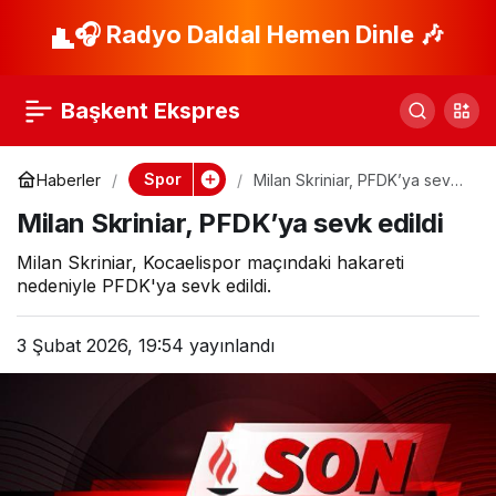
Galatasaray’dan bir
🎧 Radyo Daldal Hemen Dinle 🎶
Paylaş
transfer daha! Renato
Başkent Ekspres
Nhaga’da mutlu son
Spor
Haberler
Milan Skriniar, PFDK’ya sevk
edildi
Milan Skriniar, PFDK’ya sevk edildi
Milan Skriniar, Kocaelispor maçındaki hakareti
nedeniyle PFDK'ya sevk edildi.
3 Şubat 2026, 19:54
yayınlandı