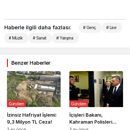
Haberle ilgili daha fazlası:
# Genç
# Lise
# Müzik
# Sanat
# Yarışma
Benzer Haberler
Gündem
Gündem
İzinsiz Hafriyat İşlemi:
İçişleri Bakanı,
9,3 Milyon TL Ceza!
Kahraman Polisleri
Ziyaret Etti
3 ay önce
3 ay önce