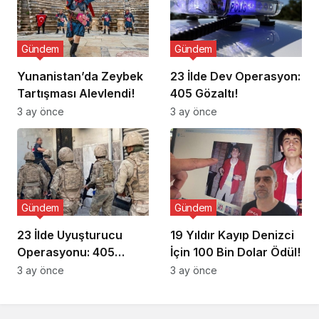
Gündem
Gündem
Yunanistan’da Zeybek
23 İlde Dev Operasyon:
Tartışması Alevlendi!
405 Gözaltı!
3 ay önce
3 ay önce
Gündem
Gündem
23 İlde Uyuşturucu
19 Yıldır Kayıp Denizci
Operasyonu: 405
İçin 100 Bin Dolar Ödül!
Gözaltı!
3 ay önce
3 ay önce