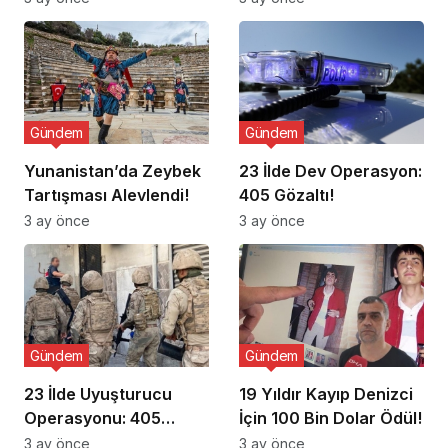
Gündem
Gündem
Yunanistan’da Zeybek
23 İlde Dev Operasyon:
Tartışması Alevlendi!
405 Gözaltı!
3 ay önce
3 ay önce
Gündem
Gündem
23 İlde Uyuşturucu
19 Yıldır Kayıp Denizci
Operasyonu: 405
İçin 100 Bin Dolar Ödül!
Gözaltı!
3 ay önce
3 ay önce