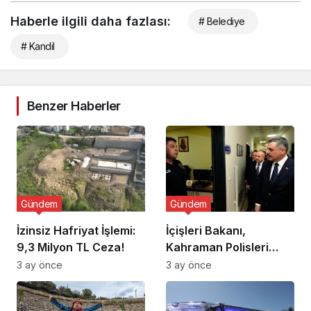
Haberle ilgili daha fazlası:
# Belediye
# Kandil
Benzer Haberler
Gündem
Gündem
İzinsiz Hafriyat İşlemi:
İçişleri Bakanı,
9,3 Milyon TL Ceza!
Kahraman Polisleri
Ziyaret Etti
3 ay önce
3 ay önce