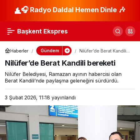
“Gençlerin Başkanı
🎧 Radyo Daldal Hemen Dinle 🎶
Paylaş
Erkan Aydın”
Başkent Ekspres
Gündem
Haberler
Nilüfer’de Berat Kandili
bereketi
Nilüfer’de Berat Kandili bereketi
Nilüfer Belediyesi, Ramazan ayının habercisi olan
Berat Kandili’nde paylaşma geleneğini sürdürdü.
3 Şubat 2026, 11:18
yayınlandı