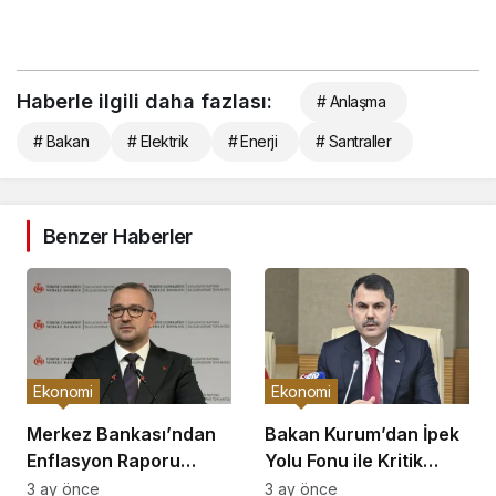
Haberle ilgili daha fazlası:
# Anlaşma
# Bakan
# Elektrik
# Enerji
# Santraller
Benzer Haberler
Ekonomi
Ekonomi
Merkez Bankası’ndan
Bakan Kurum’dan İpek
Enflasyon Raporu
Yolu Fonu ile Kritik
Açıklaması
Görüşme
3 ay önce
3 ay önce