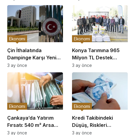
Ekonomi
Ekonomi
Çin İthalatında
Konya Tarımına 965
Dampinge Karşı Yeni
Milyon TL Destek
Önlemler!
Açıklaması
3 ay önce
3 ay önce
Ekonomi
Ekonomi
Çankaya’da Yatırım
Kredi Takibindeki
Fırsatı: 540 m² Arsa
Düşüş, Riskleri
Satışı
Artırıyor!
3 ay önce
3 ay önce