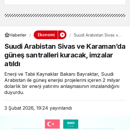
Ekonomi
Haberler
Suudi Arabistan Sivas ve
Karaman’da güneş
Suudi Arabistan Sivas ve Karaman’da
santralleri kuracak,
imzalar atıldı
güneş santralleri kuracak, imzalar
atıldı
Enerji ve Tabii Kaynaklar Bakanı Bayraktar, Suudi
Arabistan ile güneş enerjisi projelerini içeren 2 milyar
dolarlık bir enerji yatırımı anlaşmasının imzalandığını
duyurdu.
3 Şubat 2026, 19:24
yayınlandı