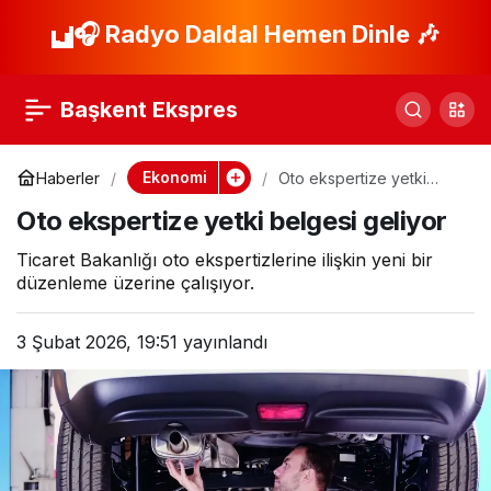
Suudi Arabistan Sivas
🎧 Radyo Daldal Hemen Dinle 🎶
Paylaş
ve Karaman’da güneş
Başkent Ekspres
santralleri kuracak,
Ekonomi
Haberler
Oto ekspertize yetki
belgesi geliyor
imzalar atıldı
Oto ekspertize yetki belgesi geliyor
Ticaret Bakanlığı oto ekspertizlerine ilişkin yeni bir
düzenleme üzerine çalışıyor.
3 Şubat 2026, 19:51
yayınlandı