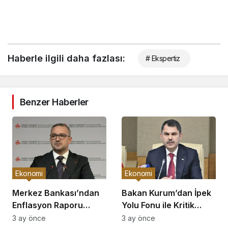
Haberle ilgili daha fazlası:
# Ekspertiz
Benzer Haberler
Ekonomi
Ekonomi
Merkez Bankası’ndan
Bakan Kurum’dan İpek
Enflasyon Raporu
Yolu Fonu ile Kritik
Açıklaması
Görüşme
3 ay önce
3 ay önce