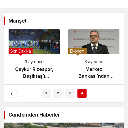
Manşet
Son Dakika
Ekonomi
3 ay önce
3 ay önce
Çaykur Rizespor,
Merkez
Beşiktaş’ı
Bankası’ndan
Ağırlıyor!
Enflasyon Raporu
Açıklaması
1
2
3
4
Gündemden Haberler