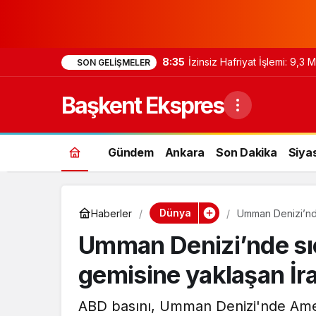
8:35
İzinsiz Hafriyat İşlemi: 9,3
SON GELIŞMELER
Başkent Ekspres
Gündem
Ankara
Son Dakika
Siya
Dünya
Haberler
Umman Denizi’nde
düşürdü
Umman Denizi’nde sı
gemisine yaklaşan İr
ABD basını, Umman Denizi'nde Amer