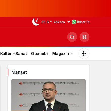
25.6 °
Ankara
İhbar Et
Kültür – Sanat
Otomobil
Magazin
Manşet
Gündüz Modu
Gündüz modunu seçin.