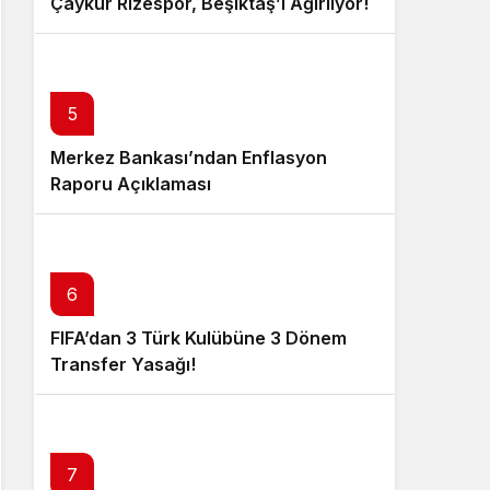
Çaykur Rizespor, Beşiktaş’ı Ağırlıyor!
5
Merkez Bankası’ndan Enflasyon
Raporu Açıklaması
6
FIFA’dan 3 Türk Kulübüne 3 Dönem
Transfer Yasağı!
7