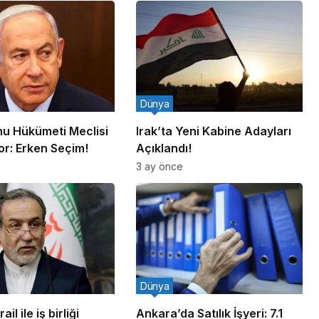
Dünya
u Hükümeti Meclisi
Irak’ta Yeni Kabine Adayları
or: Erken Seçim!
Açıklandı!
3 ay önce
Dünya
ail ile iş birliği
Ankara’da Satılık İşyeri: 7.1