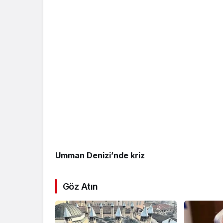
Umman Denizi’nde kriz
Göz Atın