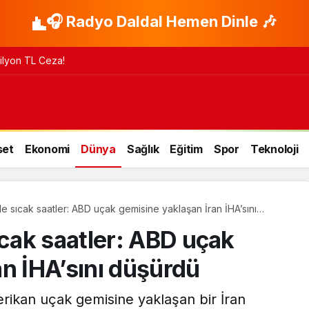
🎧 Radyo Daldal Hemen Dinle 🎶
 Milyon TL Ceza!
set
Ekonomi
Dünya
Sağlık
Eğitim
Spor
Teknoloji
 sıcak saatler: ABD uçak gemisine yaklaşan İran İHA’sını
cak saatler: ABD uçak
an İHA’sını düşürdü
ikan uçak gemisine yaklaşan bir İran