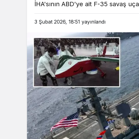
İHA'sının ABD'ye ait F-35 savaş uç
em
Gündem
3 ay önce
3 ay ö
3 Şubat 2026, 18:51
yayınlandı
leri Bakanı, Kahraman Polisleri
Yunanistan’da Zey
Ziyaret Etti
Alevlen