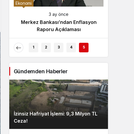
Gece Modu
Ekonomi
Gece modunu seçin.
3 ay önce
Merkez Bankası’ndan Enflasyon
Sistem Modu
Raporu Açıklaması
Sistem modunu seçin.
1
2
3
4
5
Gündemden Haberler
İzinsiz Hafriyat İşlemi: 9,3 Milyon TL
Ceza!