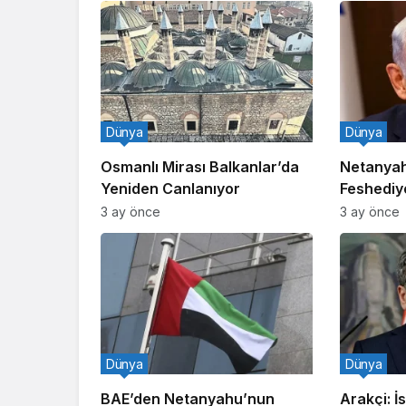
Dünya
Dünya
Osmanlı Mirası Balkanlar’da
Netanyah
Yeniden Canlanıyor
Feshediy
3 ay önce
3 ay önce
Dünya
Dünya
BAE’den Netanyahu’nun
Arakçi: İsr