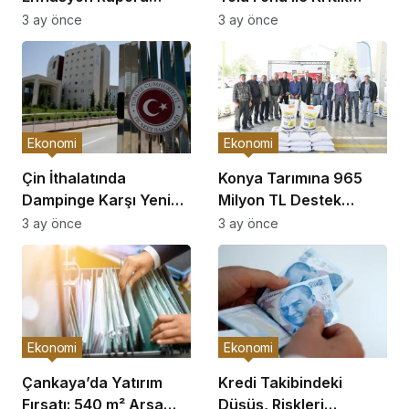
Açıklaması
Görüşme
3 ay önce
3 ay önce
Ekonomi
Ekonomi
Çin İthalatında
Konya Tarımına 965
Dampinge Karşı Yeni
Milyon TL Destek
Önlemler!
Açıklaması
3 ay önce
3 ay önce
Ekonomi
Ekonomi
Çankaya’da Yatırım
Kredi Takibindeki
Fırsatı: 540 m² Arsa
Düşüş, Riskleri