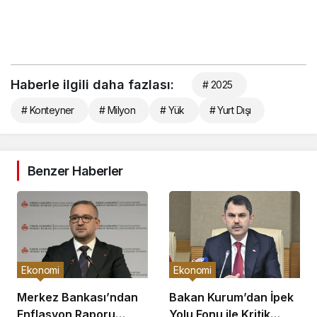
Haberle ilgili daha fazlası:
# 2025
# Konteyner
# Milyon
# Yük
# Yurt Dışı
Benzer Haberler
Ekonomi
Ekonomi
Merkez Bankası’ndan
Bakan Kurum’dan İpek
Enflasyon Raporu
Yolu Fonu ile Kritik