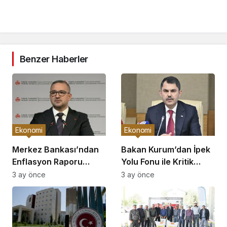
Benzer Haberler
Ekonomi
Ekonomi
Merkez Bankası’ndan
Bakan Kurum’dan İpek
Enflasyon Raporu
Yolu Fonu ile Kritik
Açıklaması
Görüşme
3 ay önce
3 ay önce