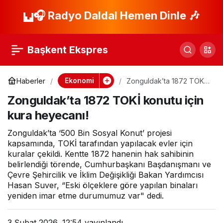
ANALİZ: Aracı
🎧 Radyo Daldal Hemen Dinle 🎶
Paylaş
Kurumlar Ocak
Başkent Ekspres
Enflasyonu İçin Ne
Ekonomi
Haberler
Zonguldak’ta 1872 TOKİ
konutu için kura
Dedi? Faiz indirimleri
Zonguldak’ta 1872 TOKİ konutu için
heyecanı!
kura heyecanı!
Sürecek Mi?
Zonguldak’ta ‘500 Bin Sosyal Konut’ projesi
kapsamında, TOKİ tarafından yapılacak evler için
kuralar çekildi. Kentte 1872 hanenin hak sahibinin
belirlendiği törende, Cumhurbaşkanı Başdanışmanı ve
Çevre Şehircilik ve İklim Değişikliği Bakan Yardımcısı
Hasan Suver, “Eski ölçeklere göre yapılan binaları
yeniden imar etme durumumuz var" dedi.
3 Şubat 2026, 12:54
yayınlandı