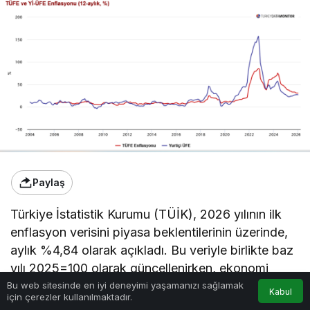
Paylaş
Türkiye İstatistik Kurumu (TÜİK), 2026 yılının ilk
enflasyon verisini piyasa beklentilerinin üzerinde,
aylık %4,84 olarak açıkladı. Bu veriyle birlikte baz
yılı 2025=100 olarak güncellenirken, ekonomi
dünyasının devleri faiz ve enflasyon tahminlerini
Bu web sitesinde en iyi deneyimi yaşamanızı sağlamak
Kabul
için çerezler kullanılmaktadır.
revize etmeye başladı.