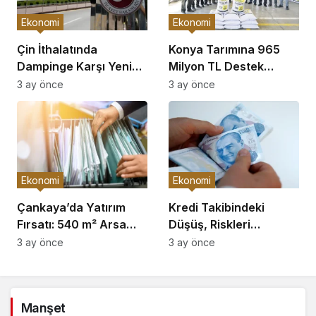
Ekonomi
Ekonomi
Çin İthalatında
Konya Tarımına 965
Dampinge Karşı Yeni
Milyon TL Destek
Önlemler!
Açıklaması
3 ay önce
3 ay önce
Ekonomi
Ekonomi
Çankaya’da Yatırım
Kredi Takibindeki
Fırsatı: 540 m² Arsa
Düşüş, Riskleri
Satışı
Artırıyor!
3 ay önce
3 ay önce
Manşet