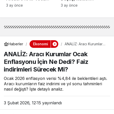
Satışı
Artırıyor!
3 ay önce
3 ay önce
Ekonomi
Haberler
ANALİZ: Aracı Kurumlar
Ocak Enflasyonu İçin Ne
ANALİZ: Aracı Kurumlar Ocak
Dedi? Faiz indirimleri
Sürecek Mi?
Enflasyonu İçin Ne Dedi? Faiz
indirimleri Sürecek Mi?
Ocak 2026 enflasyon verisi %4,84 ile beklentileri aştı.
Aracı kurumların faiz indirimi ve yıl sonu tahminleri
nasıl değişti? İşte detaylı analiz.
3 Şubat 2026, 12:15
yayınlandı