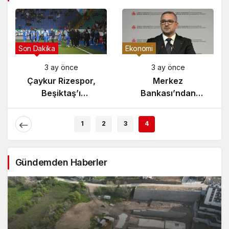
Gündem
Son Dakika
3 ay önce
3 ay önce
Yunanistan’da
Çaykur Rizespor,
Zeybek Tartışması
Beşiktaş’ı
Alevlendi!
Ağırlıyor!
1
2
3
4
Gündemden Haberler