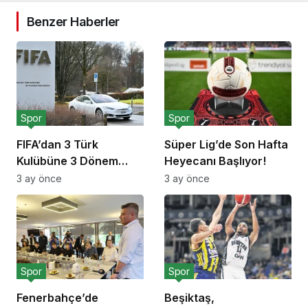
Benzer Haberler
Spor
Spor
FIFA’dan 3 Türk
Süper Lig’de Son Hafta
Kulübüne 3 Dönem
Heyecanı Başlıyor!
Transfer Yasağı!
3 ay önce
3 ay önce
Spor
Spor
Fenerbahçe’de
Beşiktaş,