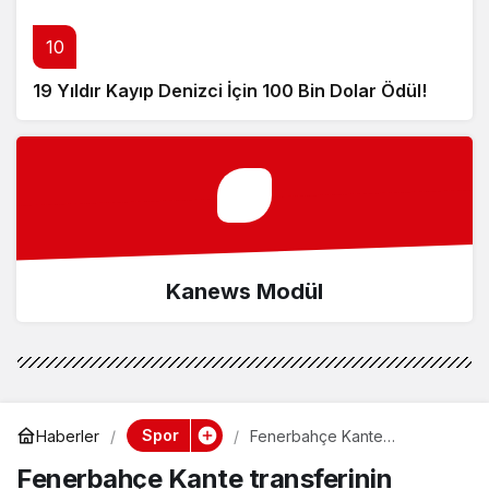
10
19 Yıldır Kayıp Denizci İçin 100 Bin Dolar Ödül!
Kanews Modül
Spor
Haberler
Fenerbahçe Kante
transferinin maliyetini resmen
Fenerbahçe Kante transferinin
açıkladı! İşte ödenecek maaş