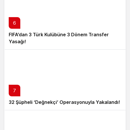
6
FIFA’dan 3 Türk Kulübüne 3 Dönem Transfer
Yasağı!
7
32 Şüpheli ‘Değnekçi’ Operasyonuyla Yakalandı!