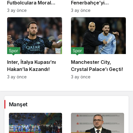
Futbolculara Moral
Fenerbahçe’yi
Yemeği!
Deplasmanda Yendi!
3 ay önce
3 ay önce
Spor
Spor
Inter, İtalya Kupası’nı
Manchester City,
Hakan’la Kazandı!
Crystal Palace’ı Geçti!
3 ay önce
3 ay önce
Manşet