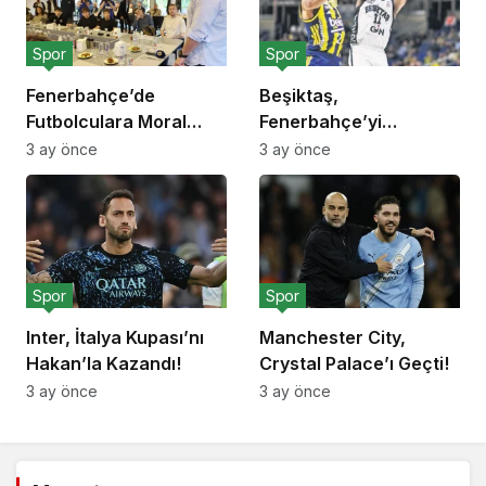
Spor
Spor
Fenerbahçe’de
Beşiktaş,
Futbolculara Moral
Fenerbahçe’yi
Yemeği!
Deplasmanda Yendi!
3 ay önce
3 ay önce
Spor
Spor
Inter, İtalya Kupası’nı
Manchester City,
Hakan’la Kazandı!
Crystal Palace’ı Geçti!
3 ay önce
3 ay önce