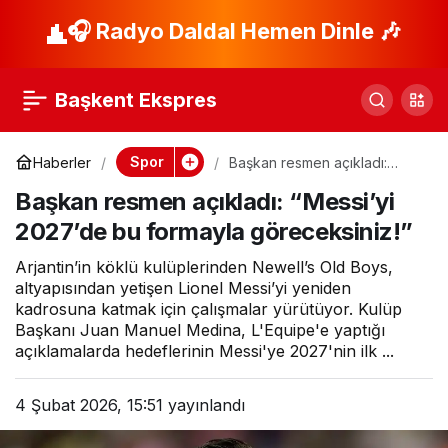
Fenerbahçe Kante
🎧 Radyo Daldal Hemen Dinle 🎶
Paylaş
transferinin
Başkent Ekspres
maliyetini resmen
Spor
Haberler
Başkan resmen açıkladı:
“Messi’yi 2027’de bu
açıkladı! İşte
Başkan resmen açıkladı: “Messi’yi
formayla göreceksiniz!”
2027’de bu formayla göreceksiniz!”
ödenecek maaş ve
Arjantin’in köklü kulüplerinden Newell’s Old Boys,
altyapısından yetişen Lionel Messi’yi yeniden
imza parası
kadrosuna katmak için çalışmalar yürütüyor. Kulüp
Başkanı Juan Manuel Medina, L'Equipe'e yaptığı
açıklamalarda hedeflerinin Messi'ye 2027'nin ilk ...
4 Şubat 2026, 15:51
yayınlandı