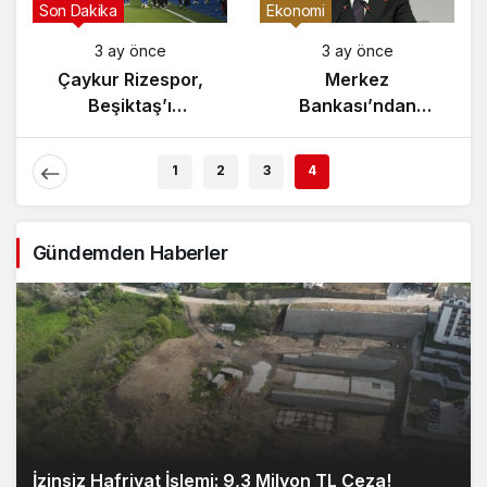
Gündem
Son Dakika
3 ay önce
3 ay önce
Yunanistan’da
Çaykur Rizespor,
Zeybek Tartışması
Beşiktaş’ı
Alevlendi!
Ağırlıyor!
1
2
3
4
Gündemden Haberler
İzinsiz Hafriyat İşlemi: 9,3 Milyon TL Ceza!