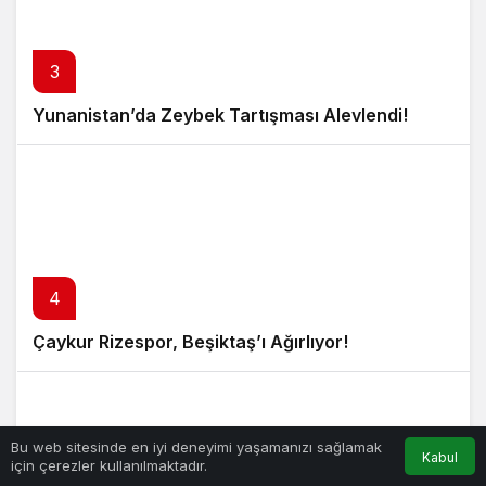
3
Yunanistan’da Zeybek Tartışması Alevlendi!
4
Çaykur Rizespor, Beşiktaş’ı Ağırlıyor!
Bu web sitesinde en iyi deneyimi yaşamanızı sağlamak
Kabul
için çerezler kullanılmaktadır.