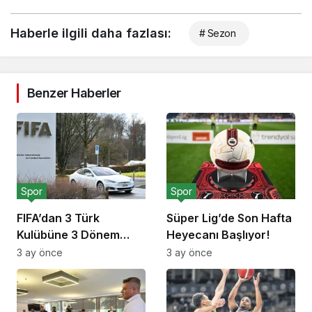
Haberle ilgili daha fazlası:
# Sezon
Benzer Haberler
Spor
Spor
FIFA’dan 3 Türk
Süper Lig’de Son Hafta
Kulübüne 3 Dönem
Heyecanı Başlıyor!
Transfer Yasağı!
3 ay önce
3 ay önce