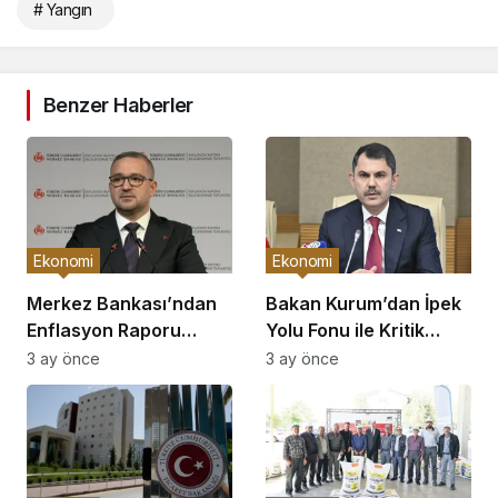
# Yangın
Benzer Haberler
Ekonomi
Ekonomi
Merkez Bankası’ndan
Bakan Kurum’dan İpek
Enflasyon Raporu
Yolu Fonu ile Kritik
Açıklaması
Görüşme
3 ay önce
3 ay önce