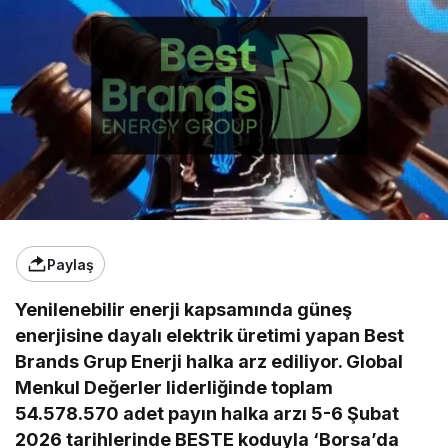
Paylaş
Yenilenebilir enerji kapsamında güneş
enerjisine dayalı elektrik üretimi yapan Best
Brands Grup Enerji halka arz ediliyor. Global
Menkul Değerler liderliğinde toplam
54.578.570 adet payın halka arzı 5-6 Şubat
2026 tarihlerinde BESTE koduyla ‘Borsa’da