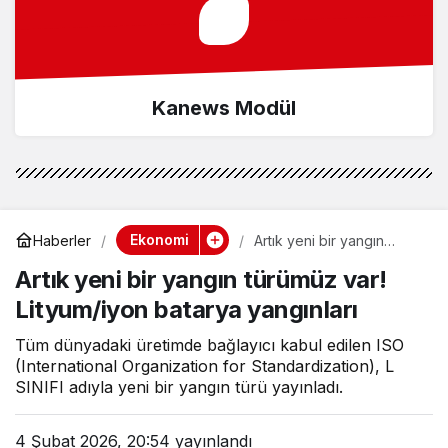
Kanews Modül
Ekonomi
Haberler
Artık yeni bir yangın
türümüz var! Lityum/iyon
Artık yeni bir yangın türümüz var!
batarya yangınları
Lityum/iyon batarya yangınları
Tüm dünyadaki üretimde bağlayıcı kabul edilen ISO
(International Organization for Standardization), L
SINIFI adıyla yeni bir yangın türü yayınladı.
4 Şubat 2026, 20:54
yayınlandı