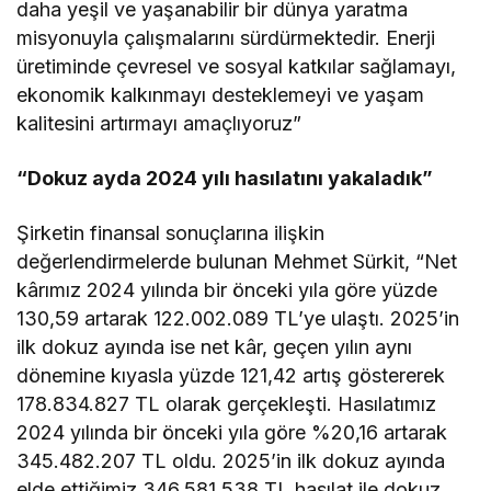
daha yeşil ve yaşanabilir bir dünya yaratma
misyonuyla çalışmalarını sürdürmektedir. Enerji
üretiminde çevresel ve sosyal katkılar sağlamayı,
ekonomik kalkınmayı desteklemeyi ve yaşam
kalitesini artırmayı amaçlıyoruz”
“Dokuz ayda 2024 yılı hasılatını yakaladık”
Şirketin finansal sonuçlarına ilişkin
değerlendirmelerde bulunan Mehmet Sürkit, “Net
kârımız 2024 yılında bir önceki yıla göre yüzde
130,59 artarak 122.002.089 TL’ye ulaştı. 2025’in
ilk dokuz ayında ise net kâr, geçen yılın aynı
dönemine kıyasla yüzde 121,42 artış göstererek
178.834.827 TL olarak gerçekleşti. Hasılatımız
2024 yılında bir önceki yıla göre %20,16 artarak
345.482.207 TL oldu. 2025’in ilk dokuz ayında
elde ettiğimiz 346.581.538 TL hasılat ile dokuz