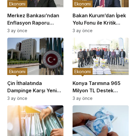
Ekonomi
Ekonomi
Merkez Bankası’ndan
Bakan Kurum’dan İpek
Enflasyon Raporu
Yolu Fonu ile Kritik
Açıklaması
Görüşme
3 ay önce
3 ay önce
Ekonomi
Ekonomi
Çin İthalatında
Konya Tarımına 965
Dampinge Karşı Yeni
Milyon TL Destek
Önlemler!
Açıklaması
3 ay önce
3 ay önce