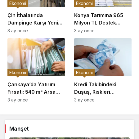
Ekonomi
Ekonomi
Çin İthalatında
Konya Tarımına 965
Dampinge Karşı Yeni
Milyon TL Destek
Önlemler!
Açıklaması
3 ay önce
3 ay önce
Ekonomi
Ekonomi
Çankaya’da Yatırım
Kredi Takibindeki
Fırsatı: 540 m² Arsa
Düşüş, Riskleri
Satışı
Artırıyor!
3 ay önce
3 ay önce
Manşet