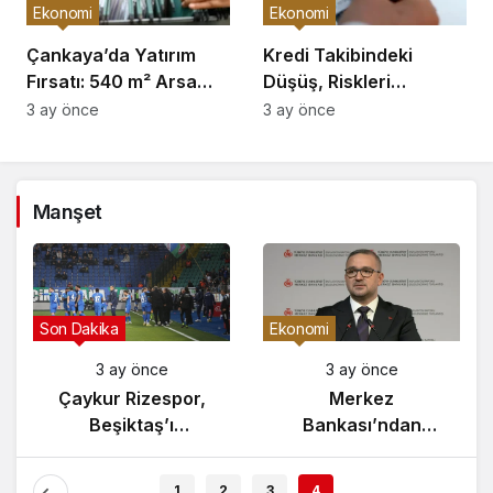
Ekonomi
Ekonomi
Çankaya’da Yatırım
Kredi Takibindeki
Fırsatı: 540 m² Arsa
Düşüş, Riskleri
Satışı
Artırıyor!
3 ay önce
3 ay önce
Manşet
Gündem
Son Dakika
3 ay önce
3 ay önce
Yunanistan’da
Çaykur Rizespor,
Zeybek Tartışması
Beşiktaş’ı
Alevlendi!
Ağırlıyor!
1
2
3
4