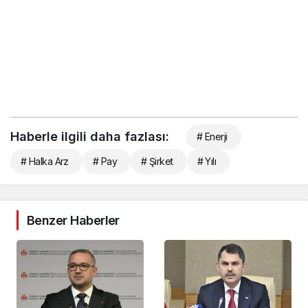
Haberle ilgili daha fazlası:
# Enerji
# Halka Arz
# Pay
# Şirket
# Yılı
Benzer Haberler