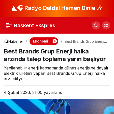
Artık yeni bir yangın
🎧 Radyo Daldal Hemen Dinle 🎶
Paylaş
türümüz var!
Başkent Ekspres
Lityum/iyon batarya
Ekonomi
Haberler
Best Brands Grup Enerji
halka arzında talep
yangınları
Best Brands Grup Enerji halka
toplama yarın başlıyor
arzında talep toplama yarın başlıyor
Yenilenebilir enerji kapsamında güneş enerjisine dayalı
elektrik üretimi yapan Best Brands Grup Enerji halka
arz ediliyor...
4 Şubat 2026, 21:00
yayınlandı