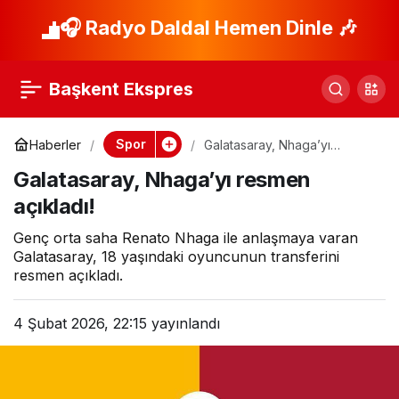
Beşiktaş, Hyeongyu
🎧 Radyo Daldal Hemen Dinle 🎶
Paylaş
Oh’u resmen açıkladı!
Başkent Ekspres
Spor
Haberler
Galatasaray, Nhaga’yı
resmen açıkladı!
Galatasaray, Nhaga’yı resmen
açıkladı!
Genç orta saha Renato Nhaga ile anlaşmaya varan
Galatasaray, 18 yaşındaki oyuncunun transferini
resmen açıkladı.
4 Şubat 2026, 22:15
yayınlandı