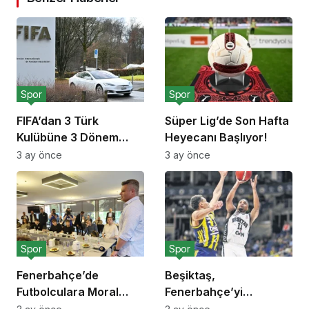
Spor
Spor
FIFA’dan 3 Türk
Süper Lig’de Son Hafta
Kulübüne 3 Dönem
Heyecanı Başlıyor!
Transfer Yasağı!
3 ay önce
3 ay önce
Spor
Spor
Fenerbahçe’de
Beşiktaş,
Futbolculara Moral
Fenerbahçe’yi
Yemeği!
Deplasmanda Yendi!