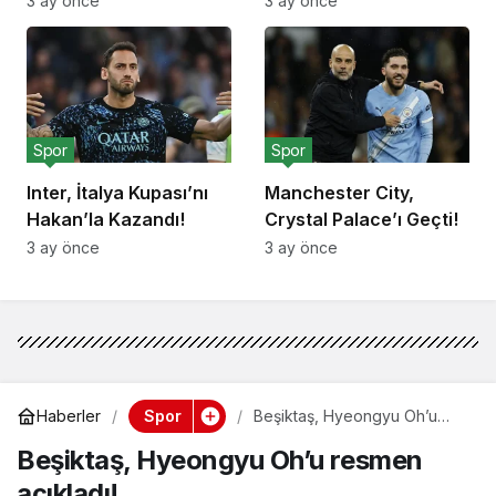
3 ay önce
3 ay önce
Spor
Spor
Inter, İtalya Kupası’nı
Manchester City,
Hakan’la Kazandı!
Crystal Palace’ı Geçti!
3 ay önce
3 ay önce
Spor
Haberler
Beşiktaş, Hyeongyu Oh’u
resmen açıkladı!
Beşiktaş, Hyeongyu Oh’u resmen
açıkladı!