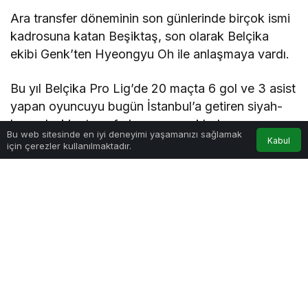
Ara transfer döneminin son günlerinde birçok ismi
kadrosuna katan Beşiktaş, son olarak Belçika
ekibi Genk’ten Hyeongyu Oh ile anlaşmaya vardı.
Bu yıl Belçika Pro Lig’de 20 maçta 6 gol ve 3 asist
yapan oyuncuyu bugün İstanbul’a getiren siyah-
beyazlı ekip, transferi resmen açıkladı.
Bu web sitesinde en iyi deneyimi yaşamanızı sağlamak
Kabul
için çerezler kullanılmaktadır.