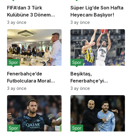
FIFA’dan 3 Türk
Süper Lig’de Son Hafta
Kulübüne 3 Dönem
Heyecanı Başlıyor!
Transfer Yasağı!
3 ay önce
3 ay önce
Spor
Spor
Fenerbahçe’de
Beşiktaş,
Futbolculara Moral
Fenerbahçe’yi
Yemeği!
Deplasmanda Yendi!
3 ay önce
3 ay önce
Spor
Spor