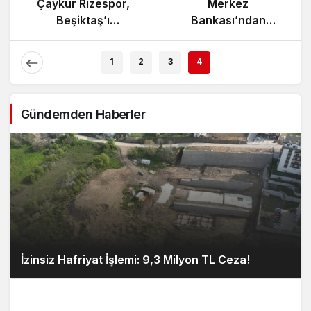
da
Çaykur Rizespor,
Merkez
ması
Beşiktaş’ı
Bankası’ndan
Ağırlıyor!
Enflasyon Raporu
Açıklaması
1
2
3
4
Gündemden Haberler
İzinsiz Hafriyat İşlemi: 9,3 Milyon TL Ceza!