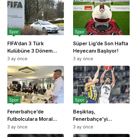
Spor
Spor
FIFA’dan 3 Türk
Süper Lig’de Son Hafta
Kulübüne 3 Dönem
Heyecanı Başlıyor!
Transfer Yasağı!
3 ay önce
3 ay önce
Spor
Spor
Fenerbahçe’de
Beşiktaş,
Futbolculara Moral
Fenerbahçe’yi
Yemeği!
Deplasmanda Yendi!
3 ay önce
3 ay önce