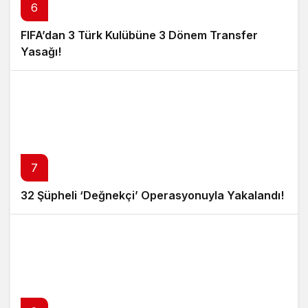
6
FIFA’dan 3 Türk Kulübüne 3 Dönem Transfer
Yasağı!
7
32 Şüpheli ‘Değnekçi’ Operasyonuyla Yakalandı!