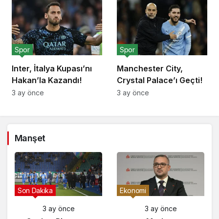
Spor
Spor
Inter, İtalya Kupası’nı
Manchester City,
Hakan’la Kazandı!
Crystal Palace’ı Geçti!
3 ay önce
3 ay önce
Manşet
Son Dakika
Ekonomi
3 ay önce
3 ay önce