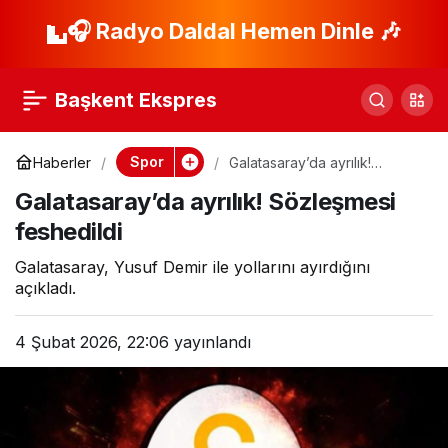
Galatasaray ayrılığı
🎧 Radyo Daldal Hemen Dinle 🎶
Paylaş
resmen açıkladı!
Başkent Ekspres
Spor
Haberler
Galatasaray’da ayrılık!
Sözleşmesi feshedildi
Galatasaray’da ayrılık! Sözleşmesi
feshedildi
Galatasaray, Yusuf Demir ile yollarını ayırdığını
açıkladı.
4 Şubat 2026, 22:06
yayınlandı