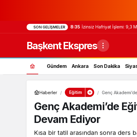
8:35
İzinsiz Hafriyat İşlemi: 9,3
SON GELIŞMELER
Başkent Ekspres
Gündem
Ankara
Son Dakika
Siya
Eğitim
Haberler
Genç Akademi’de 
Genç Akademi’de Eğit
Devam Ediyor
Kısa bir tatil arasından sonra ders