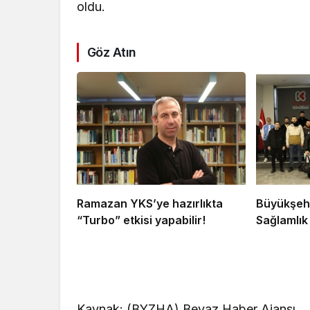
oldu.
Göz Atın
Ramazan YKS’ye hazırlıkta
Büyükşehi
“Turbo” etkisi yapabilir!
Sağlamlık 
Kaynak: (BYZHA) Beyaz Haber Ajansı