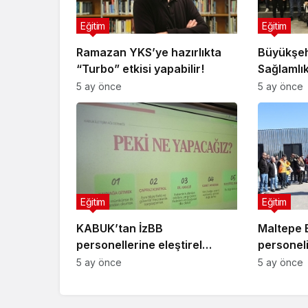
Eğitim
Eğitim
Ramazan YKS’ye hazırlıkta
Büyükşehi
“Turbo” etkisi yapabilir!
Sağlamlık
5 ay önce
5 ay önce
Eğitim
Eğitim
KABUK’tan İzBB
Maltepe 
personellerine eleştirel
personel
medya okuryazarlığı ve dijital
farkındal
5 ay önce
5 ay önce
şiddet eğitimi