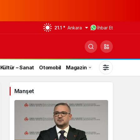
21.1 °
Ankara
İhbar Et
Kültür – Sanat
Otomobil
Magazin
Manşet
Gündüz Modu
Gündüz modunu seçin.