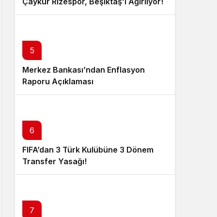
Çaykur Rizespor, Beşiktaş’ı Ağırlıyor!
5
Merkez Bankası’ndan Enflasyon
Raporu Açıklaması
6
FIFA’dan 3 Türk Kulübüne 3 Dönem
Transfer Yasağı!
7