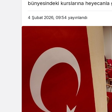
bünyesindeki kurslarına heyecanla 
em
Gündem
3 ay önce
3 ay ö
4 Şubat 2026, 09:54
yayınlandı
leri Bakanı, Kahraman Polisleri
Yunanistan’da Zey
Ziyaret Etti
Alevlen