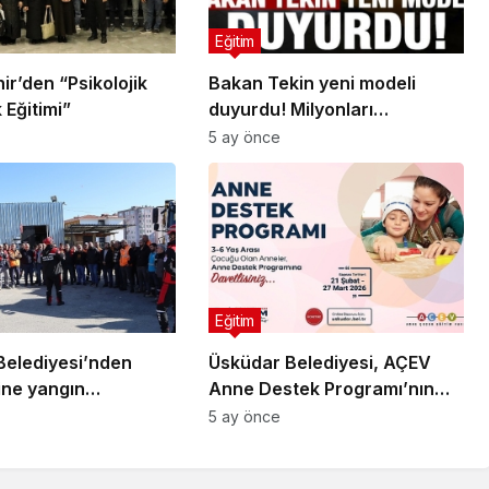
Eğitim
r’den “Psikolojik
Bakan Tekin yeni modeli
 Eğitimi”
duyurdu! Milyonları
ilgilendiriyor, tam tersi
5 ay önce
olacak…
Eğitim
Belediyesi’nden
Üsküdar Belediyesi, AÇEV
ine yangın
Anne Destek Programı’nın
ık eğitimi
İkincisini Başlatıyor
5 ay önce