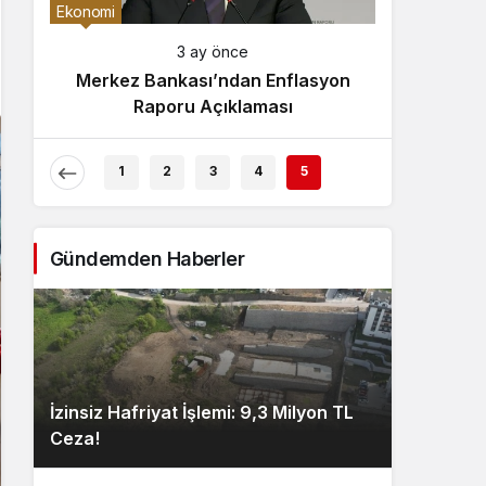
Gece Modu
Ekonomi
Gece modunu seçin.
3 ay önce
Merkez Bankası’ndan Enflasyon
Sistem Modu
Raporu Açıklaması
Sistem modunu seçin.
1
2
3
4
5
Gündemden Haberler
İzinsiz Hafriyat İşlemi: 9,3 Milyon TL
Ceza!